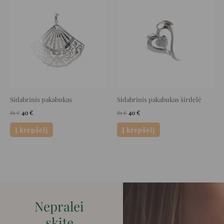
price
price
price
price
was:
is:
was:
is:
81 €.
40 €.
81 €.
40 €.
Sidabrinis pakabukas
Sidabrinis pakabukas širdelė
81
€
40
€
81
€
40
€
Į krepšelį
Į krepšelį
Nepralei
skite