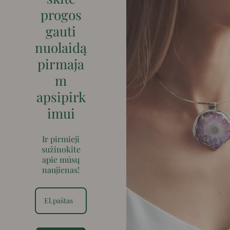
progos
gauti
nuolaidą
pirmaja
m
apsipirk
imui
Ir pirmieji
sužinokite
apie mūsų
naujienas!