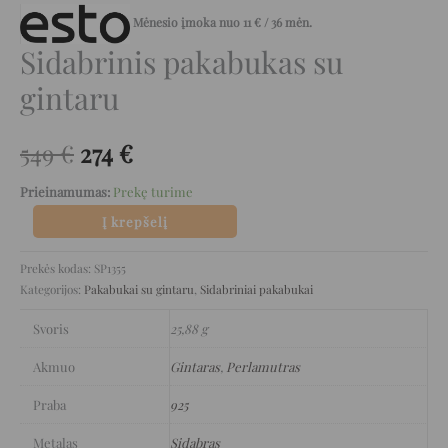
Mėnesio įmoka nuo
11
€
/ 36 mėn.
Sidabrinis pakabukas su
gintaru
549
€
274
€
Prieinamumas:
Prekę turime
Į krepšelį
Prekės kodas:
SP1355
Kategorijos:
Pakabukai su gintaru
,
Sidabriniai pakabukai
Svoris
25,88 g
Akmuo
Gintaras
,
Perlamutras
Praba
925
Metalas
Sidabras