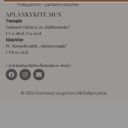
Prekių pirkimo – pardavimo taisyklės
APLANKYKITE MUS
Tauragėje
Dariaus ir Girėno g. 20 ,,Baltijos perlas”
I-V 9-18val, VI 9-15val
Klaipėdoje
PC Akropolis salelė ,,Akmens magija”
I-VII 10-21val
+37063619814 (darbo dienomis 10-16val.)
F
I
E
a
n
n
c
s
v
e
t
e
b
a
l
© 2026 Visos teisės saugomos UAB Baltijos perlas
o
g
o
o
r
p
k
a
e
m