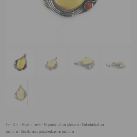
Pradžia
/
Parduotuvė
/
Papuošalai su gintaru
/
Pakabukai su
gintaru
/ Sidabrinis pakabukas su gintaru