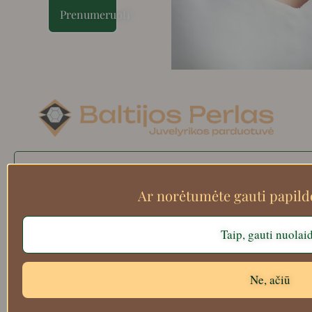
Prenumeruoti
Search
Ar norėtumėte gauti papil
Taip, gauti nuolai
Apie mus
Atsiskaitymo informacija
Prekių grąžinimas
Ne, ačiū
Pristatymas
Privatumas