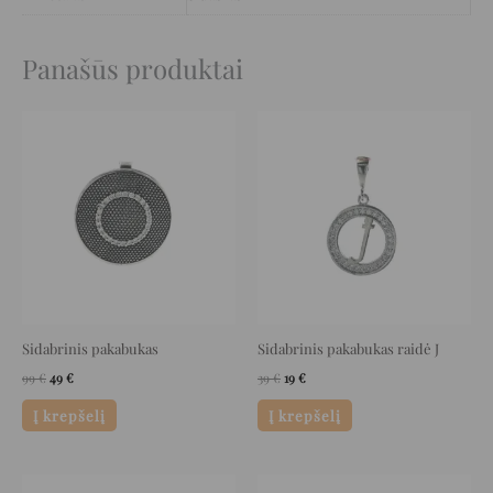
Panašūs produktai
Original
Current
Original
Current
price
price
price
price
was:
is:
was:
is:
99 €.
49 €.
39 €.
19 €.
Sidabrinis pakabukas
Sidabrinis pakabukas raidė J
99
€
49
€
39
€
19
€
Į krepšelį
Į krepšelį
Original
Current
Original
Current