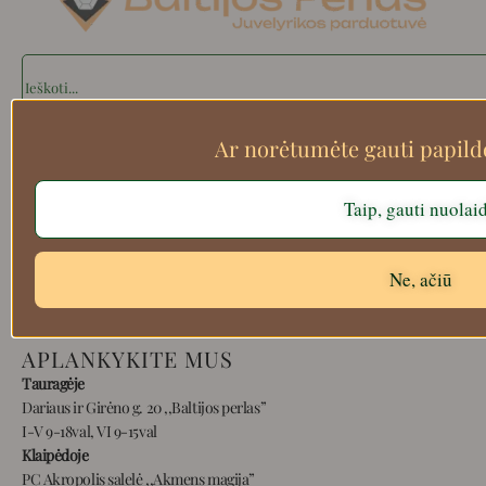
Search
Ar norėtumėte gauti papil
Apie mus
Taip, gauti nuolai
Atsiskaitymo informacija
Prekių grąžinimas
Pristatymas
Ne, ačiū
Privatumas
Prekių pirkimo – pardavimo taisyklės
APLANKYKITE MUS
Tauragėje
Dariaus ir Girėno g. 20 ,,Baltijos perlas”
I-V 9-18val, VI 9-15val
Klaipėdoje
PC Akropolis salelė ,,Akmens magija”