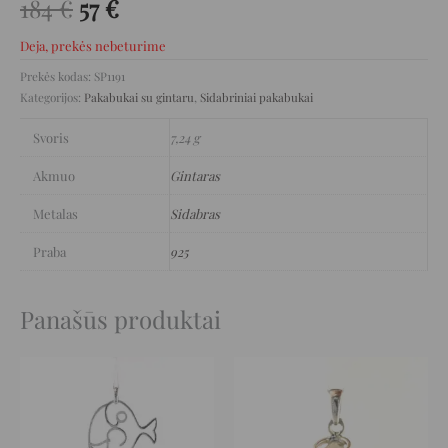
184
€
57
€
Deja, prekės nebeturime
Prekės kodas:
SP1191
Kategorijos:
Pakabukai su gintaru
,
Sidabriniai pakabukai
Svoris
7,24 g
Akmuo
Gintaras
Metalas
Sidabras
Praba
925
Panašūs produktai
Original
Current
Original
Current
price
price
price
price
was:
is:
was:
is:
49 €.
24 €.
163 €.
81 €.