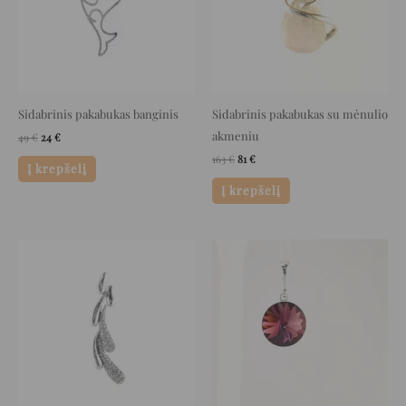
Sidabrinis pakabukas banginis
Sidabrinis pakabukas su mėnulio
akmeniu
49
€
24
€
163
€
81
€
Į krepšelį
Į krepšelį
Original
Current
Original
Current
price
price
price
price
was:
is:
was:
is:
97 €.
48 €.
42 €.
21 €.