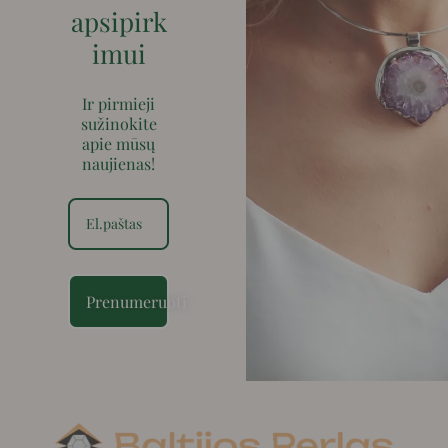
apsipirk
imui
Ir pirmieji
sužinokite
apie mūsų
naujienas!
Prenumeruoti