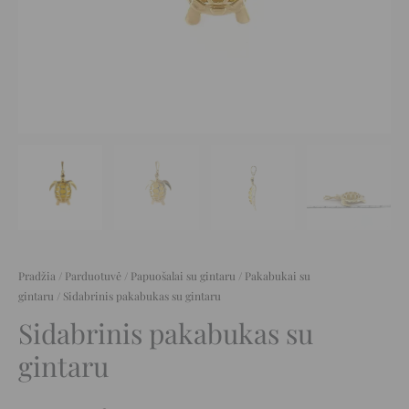
Pradžia
/
Parduotuvė
/
Papuošalai su gintaru
/
Pakabukai su
gintaru
/ Sidabrinis pakabukas su gintaru
Sidabrinis pakabukas su
gintaru