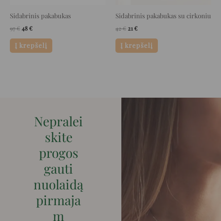
Sidabrinis pakabukas
Sidabrinis pakabukas su cirkoniu
97
€
48
€
42
€
21
€
Į krepšelį
Į krepšelį
Nepralei
skite
progos
gauti
nuolaidą
pirmaja
m