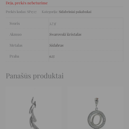
Deja, prekės nebeturime
Prekės kodas:
SP1727
Kategorija:
Sidabriniai pakabukai
Svoris
3,7 g
Akmuo
Swarovski kristalas
Metalas
Sidabras
Praba
925
Panašūs produktai
Original
Current
Original
Current
price
price
price
price
was:
is:
was:
is:
97 €.
48 €.
39 €.
19 €.