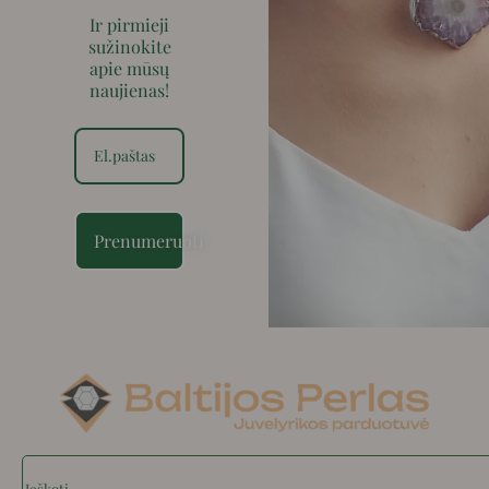
Ir pirmieji
sužinokite
apie mūsų
naujienas!
Prenumeruoti
Search