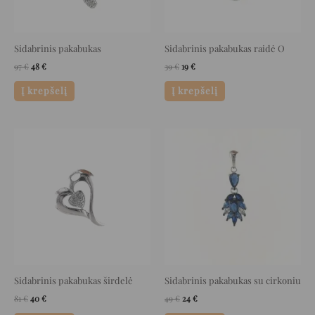
Sidabrinis pakabukas
Sidabrinis pakabukas raidė O
97
€
48
€
39
€
19
€
Į krepšelį
Į krepšelį
Original
Current
Original
Current
price
price
price
price
was:
is:
was:
is:
81 €.
40 €.
49 €.
24 €.
Sidabrinis pakabukas širdelė
Sidabrinis pakabukas su cirkoniu
81
€
40
€
49
€
24
€