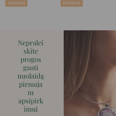
Į krepšelį
Į krepšelį
Nepralei
skite
progos
gauti
nuolaidą
pirmaja
m
apsipirk
imui