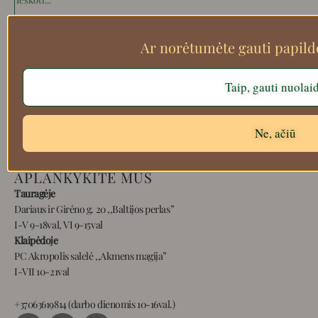
Ar norėtumėte gauti papil
Apie mus
Atsiskaitymo informacija
Taip, gauti nuolai
Prekių grąžinimas
Pristatymas
Ne, ačiū
Privatumas
Prekių pirkimo – pardavimo taisyklės
APLANKYKITE MUS
Tauragėje
Dariaus ir Girėno g. 20 ,,Baltijos perlas”
I-V 9-18val, VI 9-15val
Klaipėdoje
PC Akropolis salelė ,,Akmens magija”
I-VII 10-21val
+37063619814 (darbo dienomis 10-16val.)