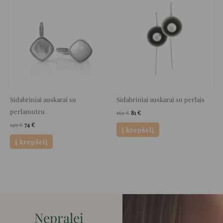
price
price
price
price
was:
is:
was:
is:
149 €.
74 €.
162 €.
81 €.
Sidabriniai auskarai su
Sidabriniai auskarai su perlais
perlamutru
162
€
81
€
149
€
74
€
Į krepšelį
Į krepšelį
Nepralei