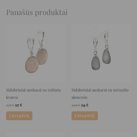
Panašūs produktai
Original
Current
Original
Current
price
price
price
price
was:
is:
was:
is:
235 €.
117 €.
229 €.
114 €.
Sidabriniai auskarai su rožiniu
Sidabriniai auskarai su mėnulio
kvarcu
akmeniu
235
€
117
€
229
€
114
€
Į krepšelį
Į krepšelį
Original
Current
Original
Current