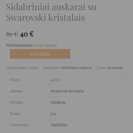
Sidabriniai auskarai su
Swarovski kristalais
81
€
40
€
Prieinamumas:
Prekę turime
Į krepšelį
Prekės kodas:
SA1180
Kategorija:
Sidabriniai auskarai
Žyma:
Swarovski
Svoris
4,81 g
Akmuo
Swarovski kristalas
Metalas
Sidabras
Praba
925
Užsegimas
Angliškas