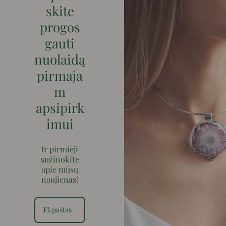
skite
progos
gauti
nuolaidą
pirmaja
m
apsipirk
imui
Ir pirmieji
sužinokite
apie mūsų
naujienas!