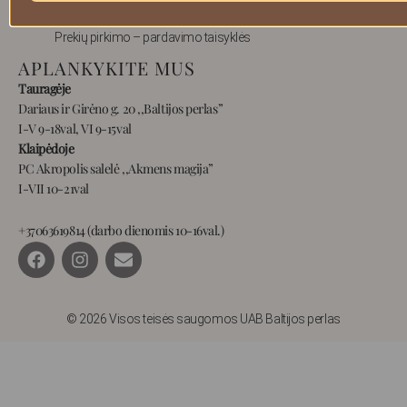
Privatumas
Prekių pirkimo – pardavimo taisyklės
APLANKYKITE MUS
Tauragėje
Dariaus ir Girėno g. 20 ,,Baltijos perlas”
I-V 9-18val, VI 9-15val
Klaipėdoje
PC Akropolis salelė ,,Akmens magija”
I-VII 10-21val
+37063619814 (darbo dienomis 10-16val.)
F
I
E
a
n
n
c
s
v
e
t
e
b
a
l
© 2026 Visos teisės saugomos UAB Baltijos perlas
o
g
o
o
r
p
k
a
e
m