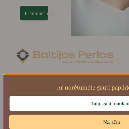
Prenumeruoti
Search
Ar norėtumėte gauti papil
Taip, gauti nuolai
Apie mus
Atsiskaitymo informacija
Prekių grąžinimas
Ne, ačiū
Pristatymas