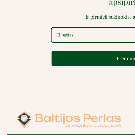
apsipi
Ir pirmieji sužinokite
Prenume