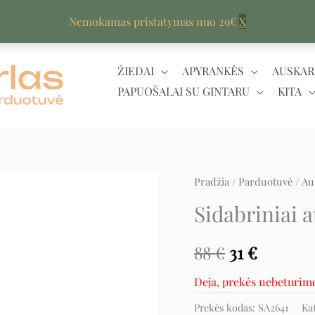
Nemokamas pristatymas nuo 29€
X
ŽIEDAI
APYRANKĖS
AUSKAR
PAPUOŠALAI SU GINTARU
KITA
Pradžia
/
Parduotuvė
/
Au
Original
Curren
Sidabriniai a
price
price
was:
is:
88
€
31
€
88 €.
31 €.
Deja, prekės nebeturim
Prekės kodas:
SA2641
Ka