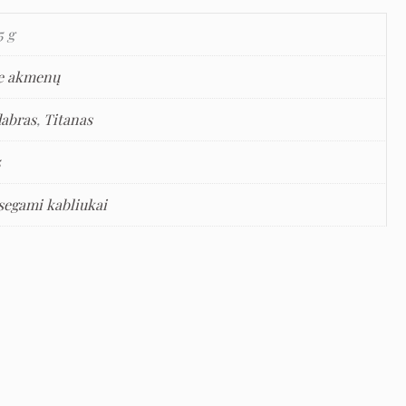
5 g
e akmenų
dabras
,
Titanas
5
segami kabliukai