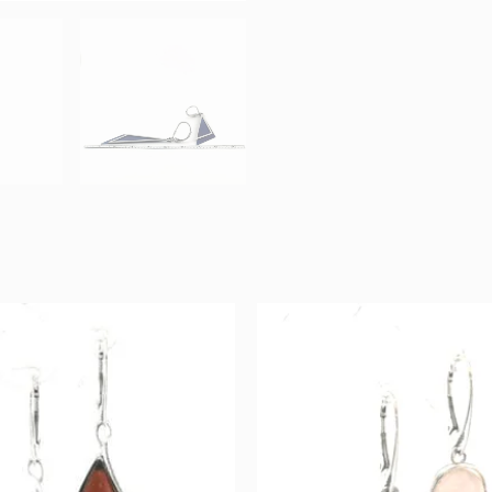
Original
Current
Original
Cur
price
price
price
pric
was:
is:
was:
is:
120 €.
60 €.
129 €.
64 €