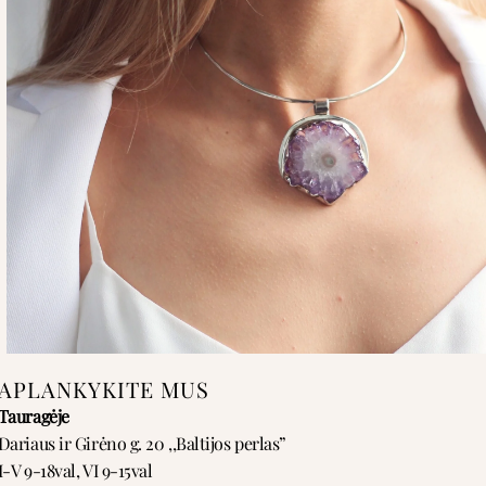
APLANKYKITE MUS
Tauragėje
Dariaus ir Girėno g. 20 ,,Baltijos perlas”
I-V 9-18val, VI 9-15val