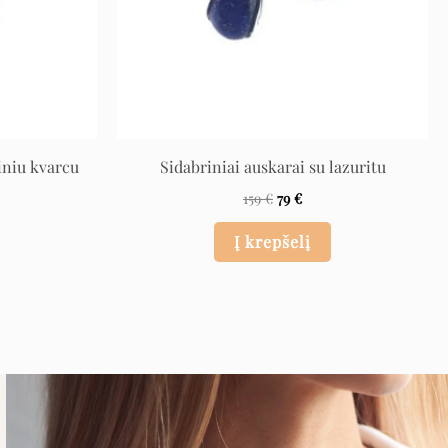
iniu kvarcu
Sidabriniai auskarai su lazuritu
159
€
79
€
Į krepšelį