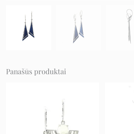
Panašūs produktai
Original
Current
price
price
was:
is:
197 €.
98 €.