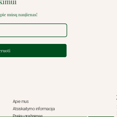
rkimui
 apie mūsų naujienas!
ruoti
Apie mus
Atsiskaitymo informacija
Prekių grąžinimas