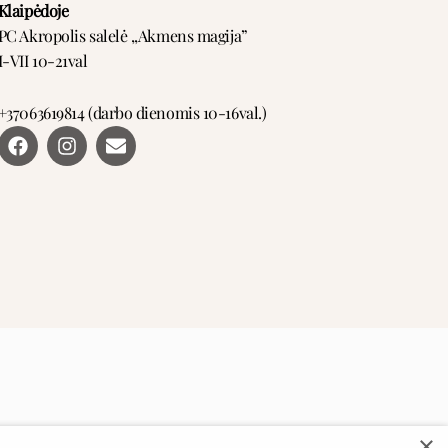
Klaipėdoje
PC Akropolis salelė ,,Akmens magija”
I-VII 10-21val
+37063619814 (darbo dienomis 10-16val.)
F
I
E
a
n
n
c
s
v
e
t
e
b
a
l
o
g
o
o
r
p
k
a
e
m
×