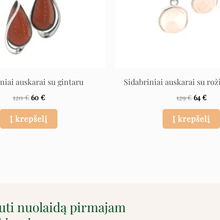
niai auskarai su gintaru
Sidabriniai auskarai su rož
120
€
60
€
129
€
64
€
Į krepšelį
Į krepšelį
auti nuolaidą pirmajam