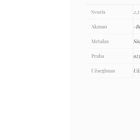
Svoris
2,5
Akmuo
-B
Metalas
Si
Praba
92
Užsegimas
Už