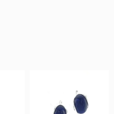
rent
Original
Current
e
price
price
was:
is:
.
159 €.
79 €.