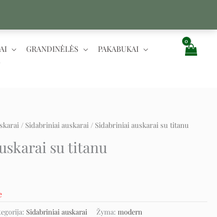
AI
GRANDINĖLĖS
PAKABUKAI
skarai
/
Sidabriniai auskarai
/ Sidabriniai auskarai su titanu
t
uskarai su titanu
e
tegorija:
Sidabriniai auskarai
Žyma:
modern