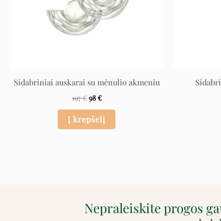
Sidabriniai auskarai su mėnulio akmeniu
Sidabri
197
€
98
€
Į krepšelį
Nepraleiskite progos g