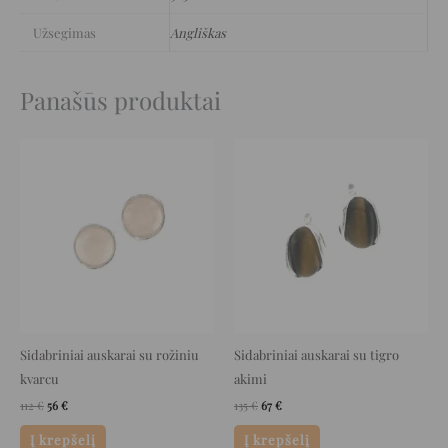
Užsegimas
Angliškas
Panašūs produktai
Original
Current
Original
Current
price
price
price
price
was:
is:
was:
is:
112 €.
56 €.
135 €.
67 €.
Sidabriniai auskarai su rožiniu
Sidabriniai auskarai su tigro
kvarcu
akimi
112
€
56
€
135
€
67
€
Į krepšelį
Į krepšelį