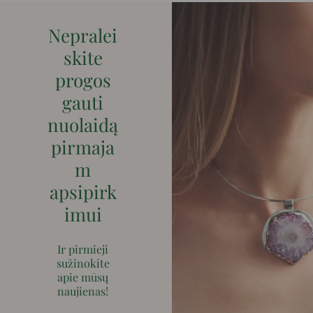
Nepralei
skite
progos
gauti
nuolaidą
pirmaja
m
apsipirk
imui
Ir pirmieji
sužinokite
apie mūsų
naujienas!