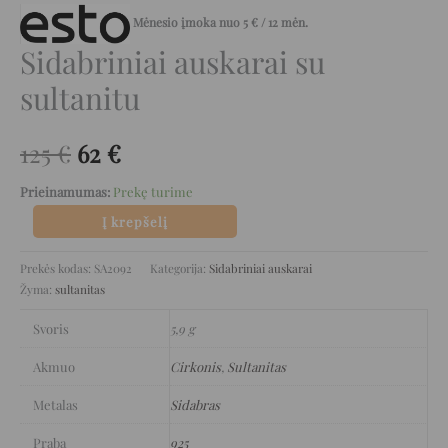
Mėnesio įmoka nuo
5
€
/ 12 mėn.
Sidabriniai auskarai su
sultanitu
125
€
62
€
Prieinamumas:
Prekę turime
Į krepšelį
Prekės kodas:
SA2092
Kategorija:
Sidabriniai auskarai
Žyma:
sultanitas
Svoris
5,9 g
Akmuo
Cirkonis
,
Sultanitas
Metalas
Sidabras
Praba
925