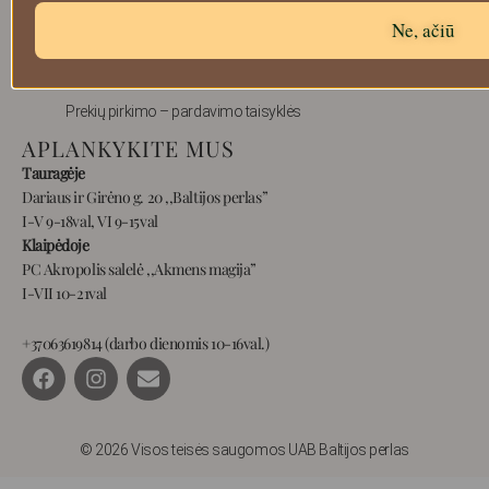
Atsiskaitymo informacija
Ne, ačiū
Prekių grąžinimas
Pristatymas
Privatumas
Prekių pirkimo – pardavimo taisyklės
APLANKYKITE MUS
Tauragėje
Dariaus ir Girėno g. 20 ,,Baltijos perlas”
I-V 9-18val, VI 9-15val
Klaipėdoje
PC Akropolis salelė ,,Akmens magija”
I-VII 10-21val
+37063619814 (darbo dienomis 10-16val.)
F
I
E
a
n
n
c
s
v
e
t
e
b
a
l
© 2026 Visos teisės saugomos UAB Baltijos perlas
o
g
o