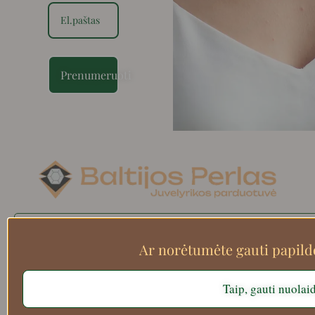
Prenumeruoti
Search
Ar norėtumėte gauti papil
Taip, gauti nuolai
Apie mus