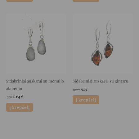
Original
Current
Original
Current
price
price
price
price
was:
is:
was:
is:
229 €.
114 €.
123 €.
61 €.
Sidabriniai auskarai su mėnulio
Sidabriniai auskarai su gintaru
akmeniu
123
€
61
€
229
€
114
€
Į krepšelį
Į krepšelį