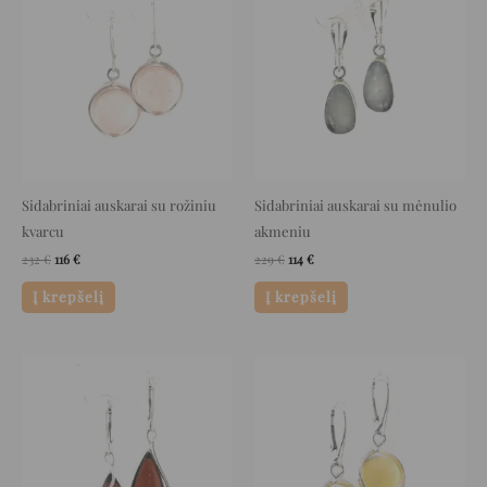
was:
is:
was:
is:
232 €.
116 €.
229 €.
114 €.
Sidabriniai auskarai su rožiniu
Sidabriniai auskarai su mėnulio
kvarcu
akmeniu
232
€
116
€
229
€
114
€
Į krepšelį
Į krepšelį
Original
Current
Original
Current
price
price
price
price
was:
is:
was:
is:
120 €.
60 €.
140 €.
70 €.