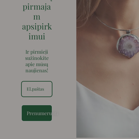
pirmaja
m
apsipirk
imui
Ir pirmieji
sužinokite
apie mūsų
naujienas!
Prenumeruoti