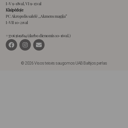
I-V 9-18val, VI 9-15val
Klaipėdoje
PC Akropolis salelė ,,Akmens magija”
I-VII 10-21val
+37063619814 (darbo dienomis 10-16val.)
F
I
E
a
n
n
c
s
v
e
t
e
b
a
l
© 2026 Visos teisės saugomos UAB Baltijos perlas
o
g
o
o
r
p
k
a
e
m