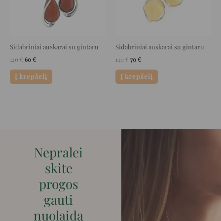
Sidabriniai auskarai su gintaru
Sidabriniai auskarai su gintaru
120
€
60
€
140
€
70
€
Į krepšelį
Į krepšelį
Nepralei
skite
progos
gauti
nuolaidą