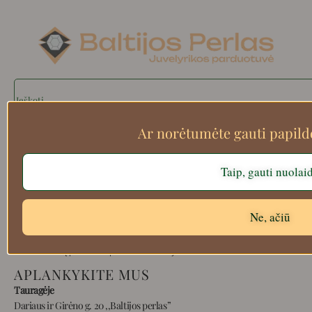
Search
Ar norėtumėte gauti papil
Apie mus
Taip, gauti nuolai
Atsiskaitymo informacija
Prekių grąžinimas
Ne, ačiū
Pristatymas
Privatumas
Prekių pirkimo – pardavimo taisyklės
APLANKYKITE MUS
Tauragėje
Dariaus ir Girėno g. 20 ,,Baltijos perlas”