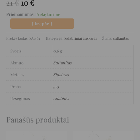
21
€
10
€
Prieinamumas:
Prekę turime
Į krepšelį
Prekės kodas:
SA1862
Kategorija:
Sidabriniai auskarai
Žyma:
sultanitas
Svoris
0,6 g
Akmuo
Sultanitas
Metalas
Sidabras
Praba
925
Užsegimas
Adatėlės
Panašūs produktai
Original
Current
Original
Current
price
price
price
price