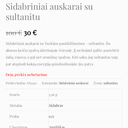
Sidabriniai auskarai su
sultanitu
100
€
30
€
Sidabriniai auskarai su Turkijos pasididžiavimu – sultanitu. Šis
akmuo keičia spalvą skirtingoje šviesoje. Jį nešiojant galite pastebėti
žalią, rausva, o gal net oranžinę spalvas. Kiti sako, jog sultanitas taip
pat atspindi kokią energiją spinduoliuojate jūs patys
Deja, prekės nebeturime
Prekės kodas:
SA1340
Kategorija:
Sidabriniai auskarai
Žyma:
sultanitas
Svoris
5,16 g
Metalas
Sidabras
Praba
925
Užsegimas
Angliškas