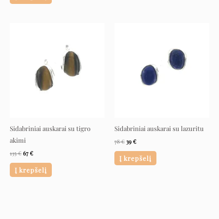
Original
Current
Original
Current
price
price
price
price
was:
is:
was:
is:
135 €.
67 €.
78 €.
39 €.
Sidabriniai auskarai su tigro
Sidabriniai auskarai su lazuritu
akimi
78
€
39
€
135
€
67
€
Į krepšelį
Į krepšelį