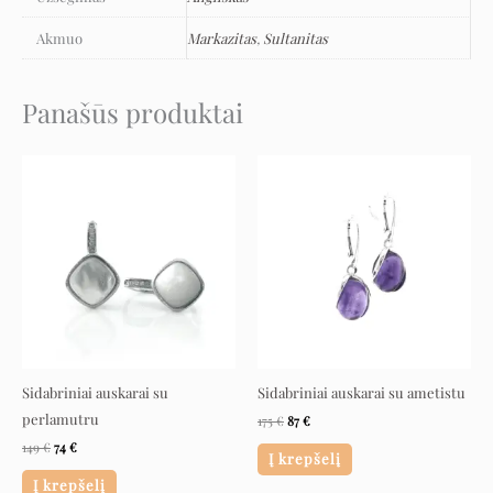
Akmuo
Markazitas
,
Sultanitas
Panašūs produktai
Original
Current
Original
Current
price
price
price
price
was:
is:
was:
is:
149 €.
74 €.
175 €.
87 €.
Sidabriniai auskarai su
Sidabriniai auskarai su ametistu
perlamutru
175
€
87
€
149
€
74
€
Į krepšelį
Į krepšelį