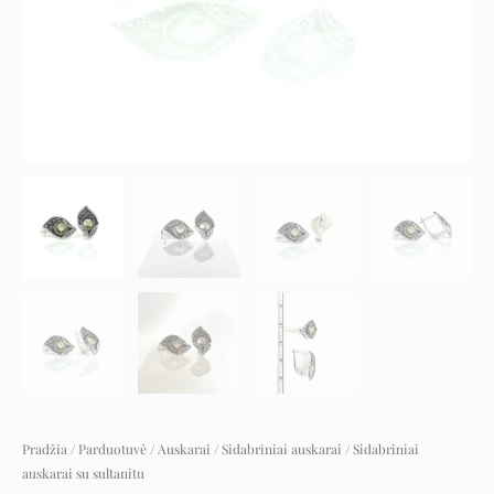
Pradžia
/
Parduotuvė
/
Auskarai
/
Sidabriniai auskarai
/ Sidabriniai
auskarai su sultanitu