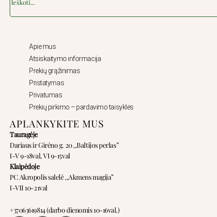
Apie mus
Atsiskaitymo informacija
Prekių grąžinimas
Pristatymas
Privatumas
Prekių pirkimo – pardavimo taisyklės
APLANKYKITE MUS
Tauragėje
Dariaus ir Girėno g. 20 ,,Baltijos perlas”
I-V 9-18val, VI 9-15val
Klaipėdoje
PC Akropolis salelė ,,Akmens magija”
I-VII 10-21val
+37063619814 (darbo dienomis 10-16val.)