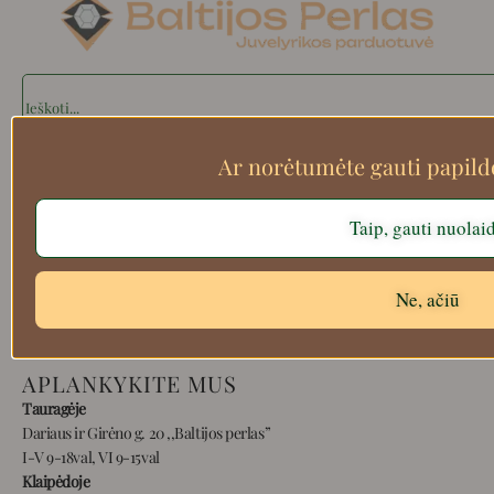
Search
Ar norėtumėte gauti papil
Apie mus
Taip, gauti nuolai
Atsiskaitymo informacija
Prekių grąžinimas
Pristatymas
Ne, ačiū
Privatumas
Prekių pirkimo – pardavimo taisyklės
APLANKYKITE MUS
Tauragėje
Dariaus ir Girėno g. 20 ,,Baltijos perlas”
I-V 9-18val, VI 9-15val
Klaipėdoje