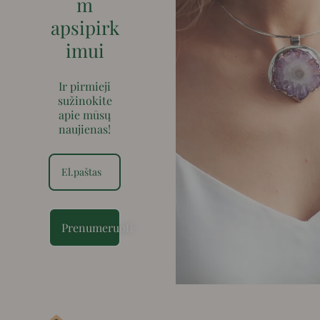
m
apsipirk
imui
Ir pirmieji
sužinokite
apie mūsų
naujienas!
Prenumeruoti