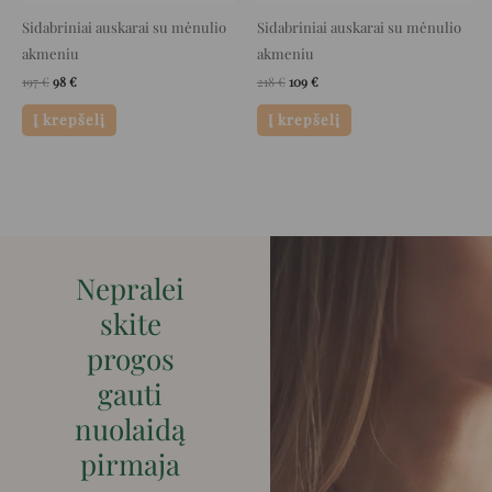
Sidabriniai auskarai su mėnulio
Sidabriniai auskarai su mėnulio
akmeniu
akmeniu
197
€
98
€
218
€
109
€
Į krepšelį
Į krepšelį
Nepralei
skite
progos
gauti
nuolaidą
pirmaja