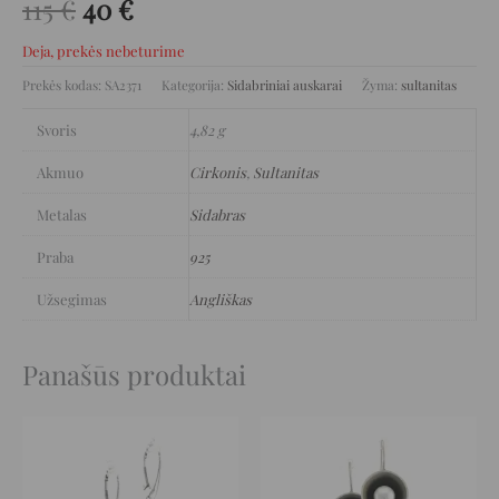
115
€
40
€
Deja, prekės nebeturime
Prekės kodas:
SA2371
Kategorija:
Sidabriniai auskarai
Žyma:
sultanitas
Svoris
4,82 g
Akmuo
Cirkonis
,
Sultanitas
Metalas
Sidabras
Praba
925
Užsegimas
Angliškas
Panašūs produktai
Original
Current
Original
Current
price
price
price
price
was:
is:
was:
is:
123 €.
61 €.
162 €.
81 €.