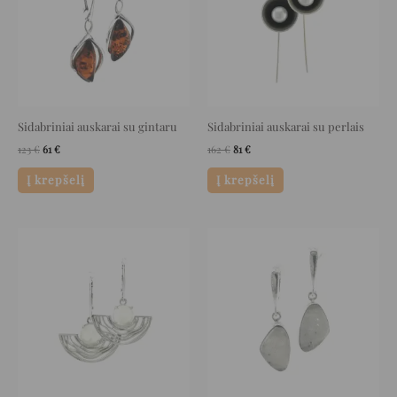
Sidabriniai auskarai su gintaru
Sidabriniai auskarai su perlais
123
€
61
€
162
€
81
€
Į krepšelį
Į krepšelį
Original
Current
Original
Current
price
price
price
price
was:
is:
was:
is:
197 €.
98 €.
218 €.
109 €.