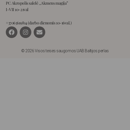
PC Akropolis salelė ,,Akmens magija”
I-VII 10-21val
+37063619814 (darbo dienomis 10-16val.)
F
I
E
a
n
n
c
s
v
e
t
e
b
a
l
© 2026 Visos teisės saugomos UAB Baltijos perlas
o
g
o
o
r
p
k
a
e
m