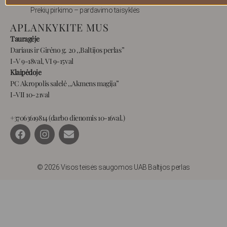
Prekių pirkimo – pardavimo taisyklės
APLANKYKITE MUS
Tauragėje
Dariaus ir Girėno g. 20 ,,Baltijos perlas”
I-V 9-18val, VI 9-15val
Klaipėdoje
PC Akropolis salelė ,,Akmens magija”
I-VII 10-21val
+37063619814 (darbo dienomis 10-16val.)
F
I
E
a
n
n
c
s
v
e
t
e
b
a
l
© 2026 Visos teisės saugomos UAB Baltijos perlas
o
g
o
o
r
p
k
a
e
m