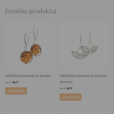
Panašūs produktai
Original
Current
Original
Current
price
price
price
price
was:
is:
was:
is:
169 €.
84 €.
197 €.
98 €.
Sidabriniai auskarai su gintaru
Sidabriniai auskarai su mėnulio
akmeniu
169
€
84
€
197
€
98
€
Į krepšelį
Į krepšelį
Original
Current
Original
Current