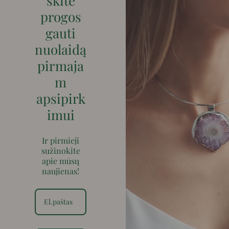
skite
progos
gauti
nuolaidą
pirmaja
m
apsipirk
imui
Ir pirmieji
sužinokite
apie mūsų
naujienas!