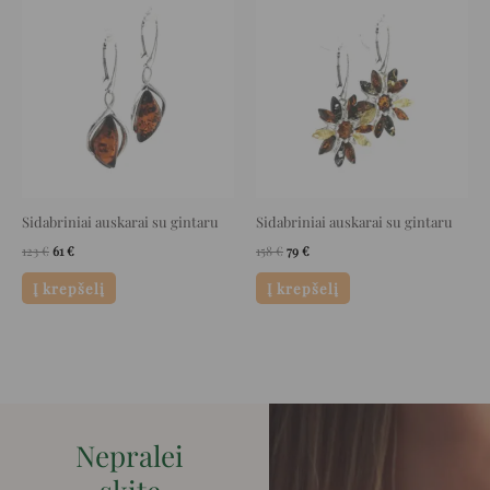
price
price
price
price
was:
is:
was:
is:
123 €.
61 €.
158 €.
79 €.
Sidabriniai auskarai su gintaru
Sidabriniai auskarai su gintaru
123
€
61
€
158
€
79
€
Į krepšelį
Į krepšelį
Nepralei