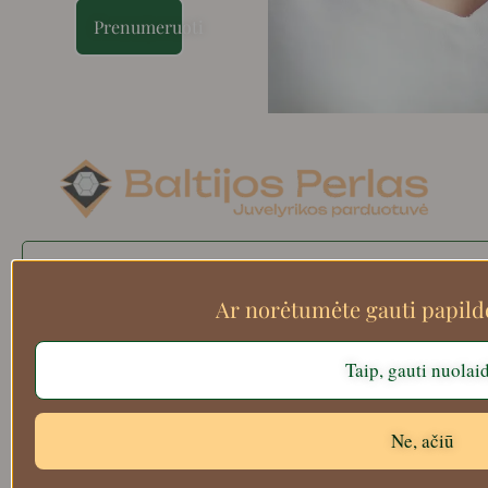
Prenumeruoti
Search
Ar norėtumėte gauti papil
Taip, gauti nuolai
Apie mus
Atsiskaitymo informacija
Prekių grąžinimas
Ne, ačiū
Pristatymas
Privatumas