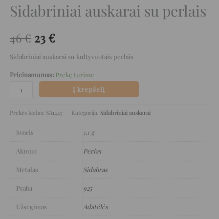
Sidabriniai auskarai su perlais
46
€
23
€
Sidabriniai auskarai su kultyvuotais perlais
Prieinamumas:
Prekę turime
Į krepšelį
Prekės kodas:
SA1447
Kategorija:
Sidabriniai auskarai
Svoris
1,1 g
Akmuo
Perlas
Metalas
Sidabras
Praba
925
Užsegimas
Adatėlės