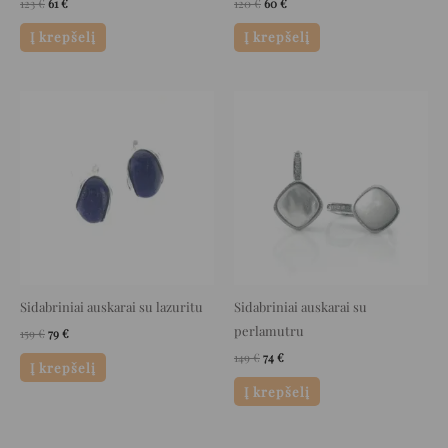
123
€
61
€
120
€
60
€
Į krepšelį
Į krepšelį
Original
Current
Original
Current
price
price
price
price
was:
is:
was:
is:
159 €.
79 €.
149 €.
74 €.
Sidabriniai auskarai su lazuritu
Sidabriniai auskarai su
perlamutru
159
€
79
€
149
€
74
€
Į krepšelį
Į krepšelį