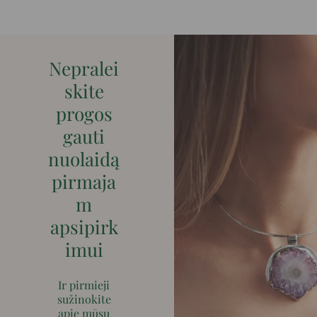
Nepralei
skite
progos
gauti
nuolaidą
pirmaja
m
apsipirk
imui
Ir pirmieji
sužinokite
apie mūsų