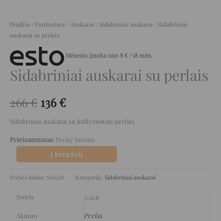
Pradžia
/
Parduotuvė
/
Auskarai
/
Sidabriniai auskarai
/ Sidabriniai
auskarai su perlais
Mėnesio įmoka nuo
8
€
/ 18 mėn.
Sidabriniai auskarai su perlais
266
€
136
€
Sidabriniai auskarai su kultyvuotais perlais
Prieinamumas:
Prekę turime
Į krepšelį
Prekės kodas:
SA1928-
Kategorija:
Sidabriniai auskarai
Svoris
5,24 g
Akmuo
Perlas