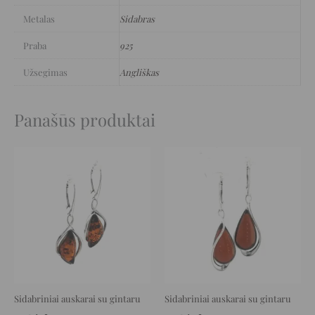
Metalas
Sidabras
Praba
925
Užsegimas
Angliškas
Panašūs produktai
Original
Current
Original
Current
price
price
price
price
was:
is:
was:
is:
123 €.
61 €.
120 €.
60 €.
Sidabriniai auskarai su gintaru
Sidabriniai auskarai su gintaru