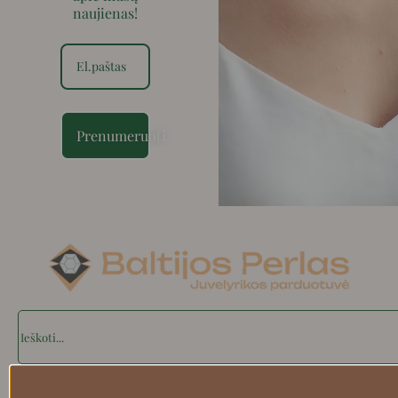
naujienas!
Prenumeruoti
Search