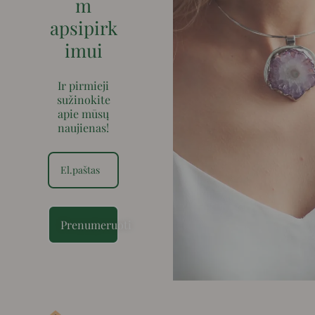
m
apsipirk
imui
Ir pirmieji
sužinokite
apie mūsų
naujienas!
Prenumeruoti