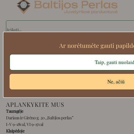
Search
Ar norėtumėte gauti papil
Apie mus
Taip, gauti nuolai
Atsiskaitymo informacija
Prekių grąžinimas
Pristatymas
Ne, ačiū
Privatumas
Prekių pirkimo – pardavimo taisyklės
APLANKYKITE MUS
Tauragėje
Dariaus ir Girėno g. 20 ,,Baltijos perlas”
I-V 9-18val, VI 9-15val
Klaipėdoje