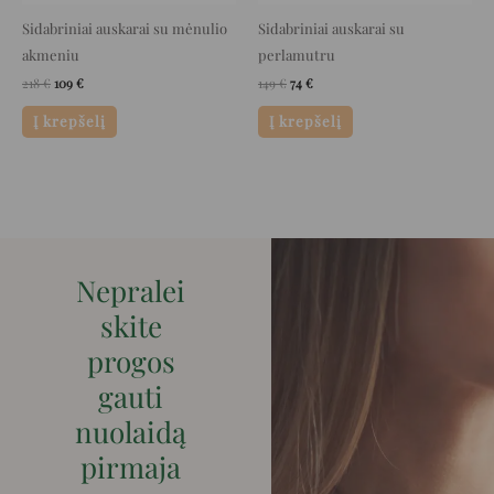
Sidabriniai auskarai su mėnulio
Sidabriniai auskarai su
akmeniu
perlamutru
218
€
109
€
149
€
74
€
Į krepšelį
Į krepšelį
Nepralei
skite
progos
gauti
nuolaidą
pirmaja