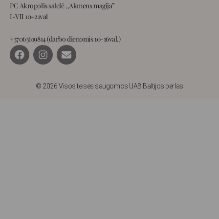
PC Akropolis salelė ,,Akmens magija”
I-VII 10-21val
+37063619814 (darbo dienomis 10-16val.)
F
I
E
a
n
n
c
s
v
e
t
e
b
a
l
© 2026 Visos teisės saugomos UAB Baltijos perlas
o
g
o
o
r
p
k
a
e
m