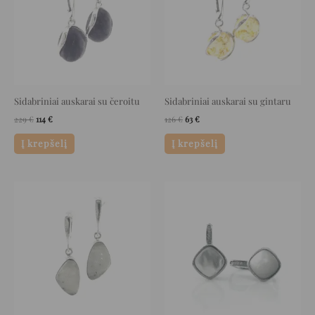
Sidabriniai auskarai su čeroitu
Sidabriniai auskarai su gintaru
229
€
114
€
126
€
63
€
Į krepšelį
Į krepšelį
Original
Current
Original
Current
price
price
price
price
was:
is:
was:
is:
218 €.
109 €.
149 €.
74 €.