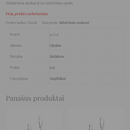
Sidabriniai auskarai su sintetiniu opalu
Deja, prekės nebeturime
Prekės kodas:
SA1168
Kategorija:
Sidabriniai auskarai
Svoris
4,33 g
Akmuo
Opalas
Metalas
Sidabras
Praba
925
Užsegimas
Angliškas
Panašūs produktai
Original
Current
Original
Current
price
price
price
price
was:
is:
was:
is:
229 €.
114 €.
126 €.
63 €.