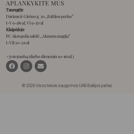
APLANKYKITE MUS
Tauragėje
Dariaus ir Girėno g. 20 ,,Baltijos perlas”
I-V 9-18val, VI 9-15val
Klaipėdoje
PC Akropolis salelė ,,Akmens magija”
I-VII 10-21val
+37063619814 (darbo dienomis 10-16val.)
F
I
E
a
n
n
c
s
v
e
t
e
b
a
l
© 2026 Visos teisės saugomos UAB Baltijos perlas
o
g
o
o
r
p
k
a
e
m