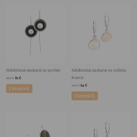
Original
Current
Original
Current
price
price
price
price
was:
is:
was:
is:
162 €.
81 €.
129 €.
64 €.
Sidabriniai auskarai su perlais
Sidabriniai auskarai su rožiniu
kvarcu
162
€
81
€
129
€
64
€
Į krepšelį
Į krepšelį
Original
Current
Original
Current
price
price
price
price
was:
is:
was:
is:
135 €.
67 €.
126 €.
63 €.