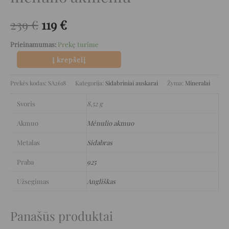
239
€
119
€
Prieinamumas:
Prekę turime
Į krepšelį
Prekės kodas:
SA2618
Kategorija:
Sidabriniai auskarai
Žyma:
Mineralai
Svoris
8,52 g
Akmuo
Mėnulio akmuo
Metalas
Sidabras
Praba
925
Užsegimas
Angliškas
Panašūs produktai