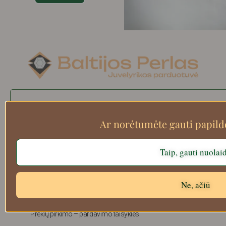
Search
Ar norėtumėte gauti papil
Taip, gauti nuolai
Apie mus
Atsiskaitymo informacija
Prekių grąžinimas
Ne, ačiū
Pristatymas
Privatumas
Prekių pirkimo – pardavimo taisyklės