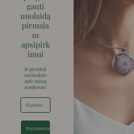
gauti
nuolaidą
pirmaja
m
apsipirk
imui
Ir pirmieji
sužinokite
apie mūsų
naujienas!
Prenumeruoti