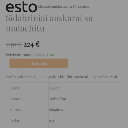
Mėnesio įmoka nuo
11
€
/ 24 mėn.
Sidabriniai auskarai su
malachitu
449
€
224
€
Prieinamumas:
Prekę turime
Į krepšelį
Prekės kodas:
SA2133
Kategorija:
Sidabriniai auskarai
Žyma:
Mineralai
Svoris
32,92 g
Akmuo
Malachitas
Metalas
Sidabras
Praba
925