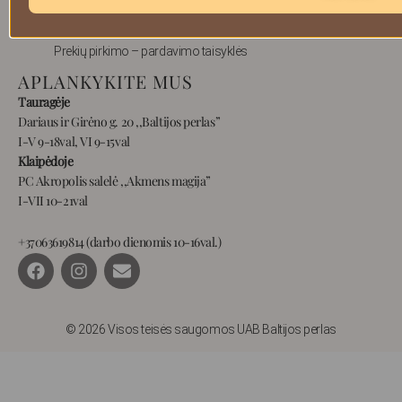
Pristatymas
Privatumas
Prekių pirkimo – pardavimo taisyklės
APLANKYKITE MUS
Tauragėje
Dariaus ir Girėno g. 20 ,,Baltijos perlas”
I-V 9-18val, VI 9-15val
Klaipėdoje
PC Akropolis salelė ,,Akmens magija”
I-VII 10-21val
+37063619814 (darbo dienomis 10-16val.)
F
I
E
a
n
n
c
s
v
e
t
e
b
a
l
© 2026 Visos teisės saugomos UAB Baltijos perlas
o
g
o
o
r
p
k
a
e