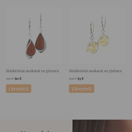
Original
Current
Original
Current
price
price
price
price
was:
is:
was:
is:
120 €.
60 €.
126 €.
63 €.
Sidabriniai auskarai su gintaru
Sidabriniai auskarai su gintaru
120
€
60
€
126
€
63
€
Į krepšelį
Į krepšelį