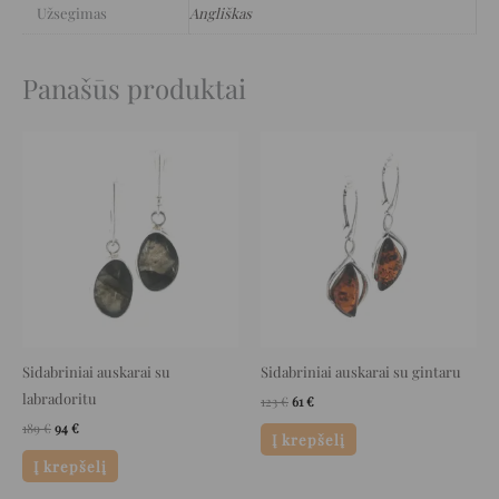
Užsegimas
Angliškas
Panašūs produktai
Original
Current
Original
Current
price
price
price
price
was:
is:
was:
is:
189 €.
94 €.
123 €.
61 €.
Sidabriniai auskarai su
Sidabriniai auskarai su gintaru
labradoritu
123
€
61
€
189
€
94
€
Į krepšelį
Į krepšelį