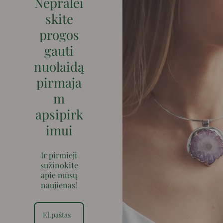
Nepralei
skite
progos
gauti
nuolaidą
pirmaja
m
apsipirk
imui
Ir pirmieji
sužinokite
apie mūsų
naujienas!