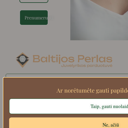
Prenumeruoti
Search
Ar norėtumėte gauti papil
Taip, gauti nuolai
Apie mus
Atsiskaitymo informacija
Prekių grąžinimas
Ne, ačiū