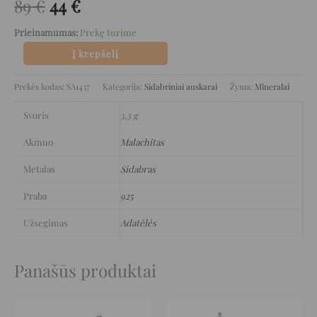
89
€
44
€
Prieinamumas:
Prekę turime
Į krepšelį
Prekės kodas:
SA1437
Kategorija:
Sidabriniai auskarai
Žyma:
Mineralai
Svoris
3,3 g
Akmuo
Malachitas
Metalas
Sidabras
Praba
925
Užsegimas
Adatėlės
Panašūs produktai
Original
Current
Original
Current
price
price
price
price