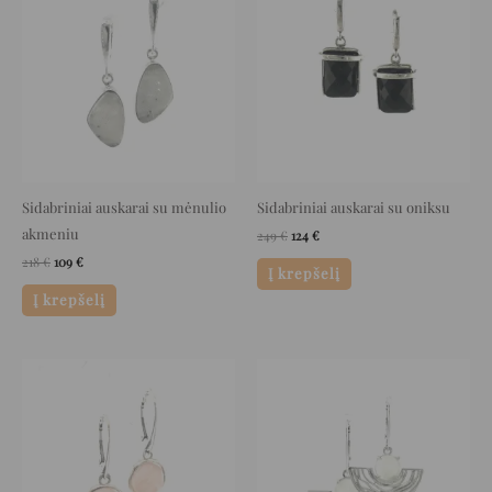
was:
is:
was:
is:
218 €.
109 €.
249 €.
124 €.
Sidabriniai auskarai su mėnulio
Sidabriniai auskarai su oniksu
akmeniu
249
€
124
€
218
€
109
€
Į krepšelį
Į krepšelį
Original
Current
Original
Current
price
price
price
price
was:
is:
was:
is:
129 €.
64 €.
197 €.
98 €.