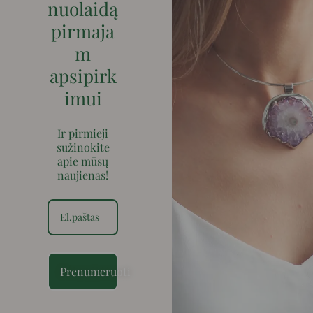
nuolaidą
pirmaja
m
apsipirk
imui
Ir pirmieji
sužinokite
apie mūsų
naujienas!
Prenumeruoti