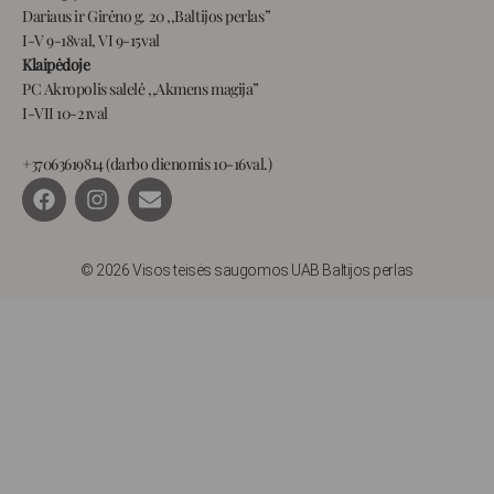
Dariaus ir Girėno g. 20 ,,Baltijos perlas”
I-V 9-18val, VI 9-15val
Klaipėdoje
PC Akropolis salelė ,,Akmens magija”
I-VII 10-21val
+37063619814 (darbo dienomis 10-16val.)
F
I
E
a
n
n
c
s
v
e
t
e
b
a
l
© 2026 Visos teisės saugomos UAB Baltijos perlas
o
g
o
o
r
p
k
a
e
m