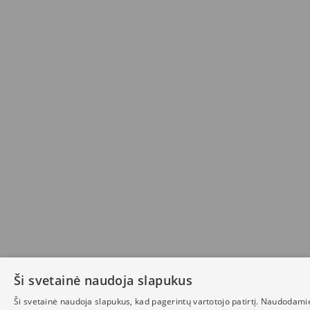
Ši svetainė naudoja slapukus
Ši svetainė naudoja slapukus, kad pagerintų vartotojo patirtį. Naudodami