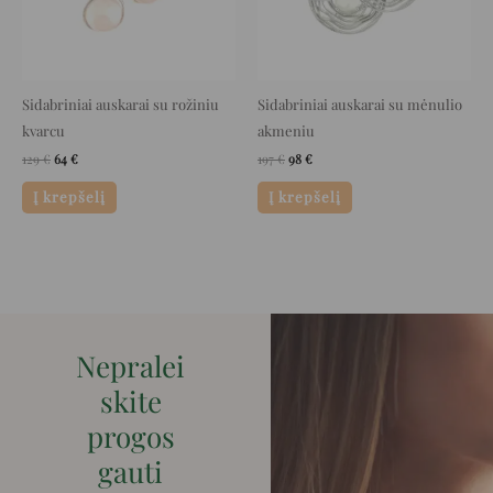
Sidabriniai auskarai su rožiniu
Sidabriniai auskarai su mėnulio
kvarcu
akmeniu
129
€
64
€
197
€
98
€
Į krepšelį
Į krepšelį
Nepralei
skite
progos
gauti