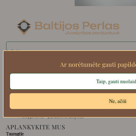
Search
Ar norėtumėte gauti papil
Apie mus
Taip, gauti nuolai
Atsiskaitymo informacija
Prekių grąžinimas
Ne, ačiū
Pristatymas
Privatumas
Prekių pirkimo – pardavimo taisyklės
APLANKYKITE MUS
Tauragėje