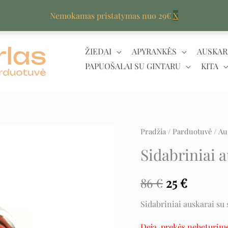
Nemokamas pristatymas nuo 29€
X
ŽIEDAI
APYRANKĖS
AUSKAR
PAPUOŠALAI SU GINTARU
KITA
Pradžia
/
Parduotuvė
/
Au
Original
Curren
Sidabriniai 
price
price
was:
is:
86
€
25
€
86 €.
25 €.
Sidabriniai auskarai su 
Deja, prekės nebeturim