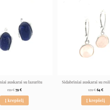
Original
Current
Original
Cur
price
price
price
pric
was:
is:
was:
is:
159 €.
79 €.
129 €.
64 €
niai auskarai su lazuritu
Sidabriniai auskarai su rož
159
€
79
€
129
€
64
€
Į krepšelį
Į krepšelį