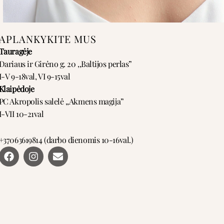
APLANKYKITE MUS
Tauragėje
Dariaus ir Girėno g. 20 ,,Baltijos perlas”
I-V 9-18val, VI 9-15val
Klaipėdoje
PC Akropolis salelė ,,Akmens magija”
I-VII 10-21val
+37063619814 (darbo dienomis 10-16val.)
F
I
E
a
n
n
c
s
v
e
t
e
b
a
l
o
g
o
o
r
p
k
a
e