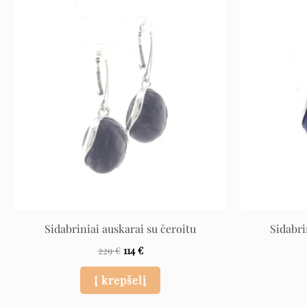
Original
Current
price
price
was:
is:
229 €.
114 €.
Sidabriniai auskarai su čeroitu
Sidabri
229
€
114
€
Į krepšelį