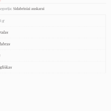
tegorija:
Sidabriniai auskarai
6 g
ralas
dabras
5
gliškas