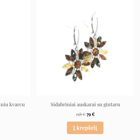
rent
Original
Current
e
price
price
was:
is:
.
158 €.
79 €.
iniu kvarcu
Sidabriniai auskarai su gintaru
158
€
79
€
Į krepšelį