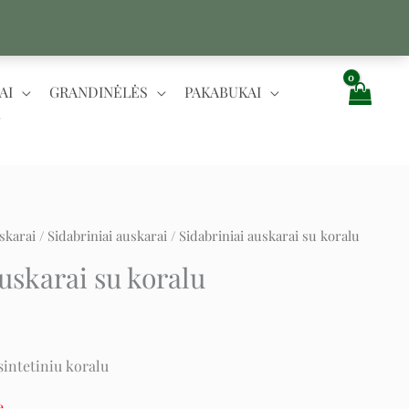
AI
GRANDINĖLĖS
PAKABUKAI
skarai
/
Sidabriniai auskarai
/ Sidabriniai auskarai su koralu
t
auskarai su koralu
sintetiniu koralu
e