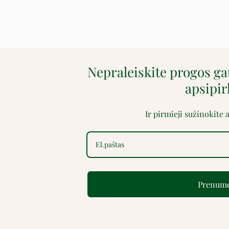
Nepraleiskite progos g
apsipi
Ir pirmieji sužinokite
Prenume