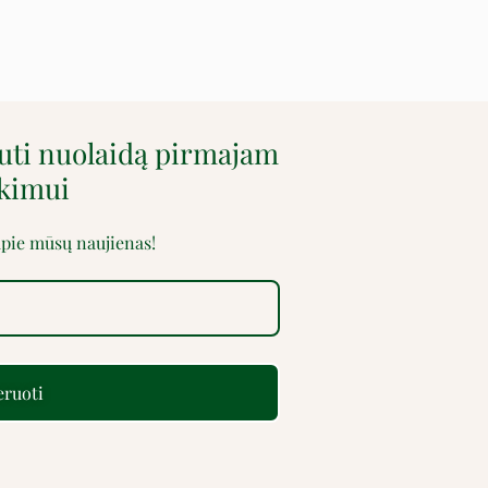
auti nuolaidą pirmajam
rkimui
 apie mūsų naujienas!
ruoti