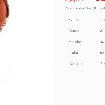
Prekės kodas:
SA1798
Ka
Svoris
5,3
Akmuo
Ko
Metalas
Si
Praba
92
Užsegimas
An