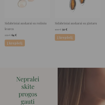
Sidabriniai auskarai su rožiniu
Sidabriniai auskarai su gintaru
kvarcu
100
€
50
€
129
€
64
€
Į krepšelį
Į krepšelį
Nepralei
skite
progos
gauti