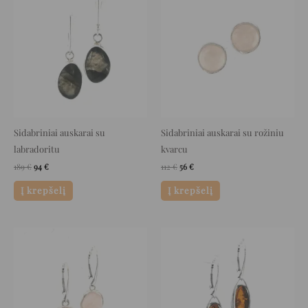
was:
is:
was:
is:
189 €.
94 €.
112 €.
56 €.
Sidabriniai auskarai su
Sidabriniai auskarai su rožiniu
labradoritu
kvarcu
189
€
94
€
112
€
56
€
Į krepšelį
Į krepšelį
Original
Current
Original
Current
price
price
price
price
was:
is:
was:
is:
129 €.
64 €.
100 €.
50 €.