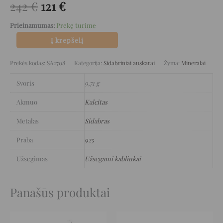
242
€
121
€
Prieinamumas:
Prekę turime
Į krepšelį
Prekės kodas:
SA2708
Kategorija:
Sidabriniai auskarai
Žyma:
Mineralai
Svoris
9,71 g
Akmuo
Kalcitas
Metalas
Sidabras
Praba
925
Užsegimas
Užsegami kabliukai
Panašūs produktai
Original
Current
Original
Current
price
price
price
price