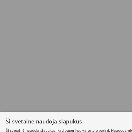
Ši svetainė naudoja slapukus
Ši svetainė naudoja slapukus, kad pagerintų vartotojo patirtį. Naudodami