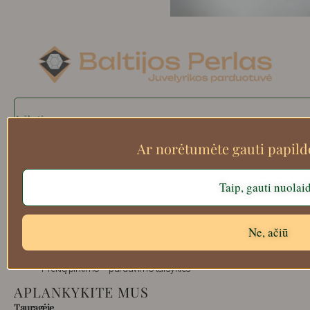
Search
Ar norėtumėte gauti papil
Apie mus
Taip, gauti nuolai
Atsiskaitymo informacija
Prekių grąžinimas
Ne, ačiū
Pristatymas
Privatumas
Prekių pirkimo – pardavimo taisyklės
APLANKYKITE MUS
Tauragėje