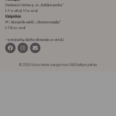
Dariaus ir Girėno g. 20 ,,Baltijos perlas”
I-V 9-18val, VI 9-15val
Klaipėdoje
PC Akropolis salelė ,,Akmens magija”
I-VII 10-21val
+37063619814 (darbo dienomis 10-16val.)
F
I
E
a
n
n
c
s
v
e
t
e
b
a
l
© 2026 Visos teisės saugomos UAB Baltijos perlas
o
g
o
o
r
p
k
a
e
m