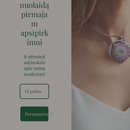
nuolaidą
pirmaja
m
apsipirk
imui
Ir pirmieji
sužinokite
apie mūsų
naujienas!
Prenumeruoti