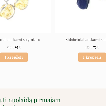
niai auskarai su gintaru
Sidabriniai auskarai su 
126
€
63
€
159
€
79
€
Į krepšelį
Į krepšelį
auti nuolaidą pirmajam