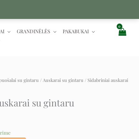
AI
GRANDINĖLĖS
PAKABUKAI
puošalai su gintaru
/
Auskarai su gintaru
/ Sidabriniai auskarai
nt
auskarai su gintaru
urime