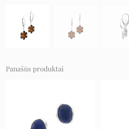
Panašūs produktai
Original
Current
price
price
was:
is:
78 €.
39 €.