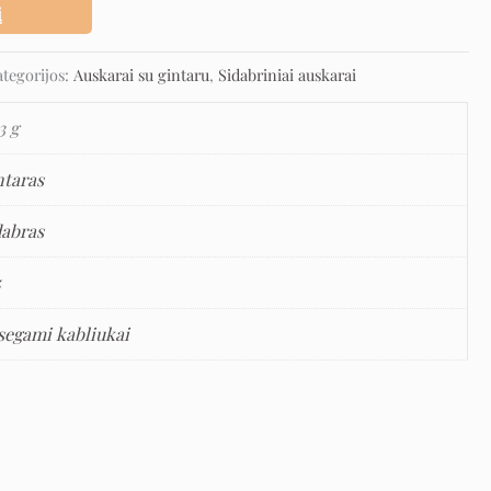
į
ategorijos:
Auskarai su gintaru
,
Sidabriniai auskarai
3 g
ntaras
dabras
5
segami kabliukai