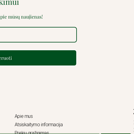
rkimui
 apie mūsų naujienas!
ruoti
Apie mus
Atsiskaitymo informacija
Prekių grąžinimas