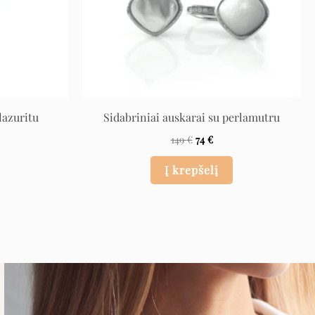
lazuritu
Sidabriniai auskarai su perlamutru
149
€
74
€
Į krepšelį