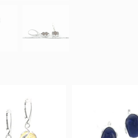
Original
Current
Original
Curr
price
price
price
pric
was:
is:
was:
is:
126 €.
63 €.
159 €.
79 €.