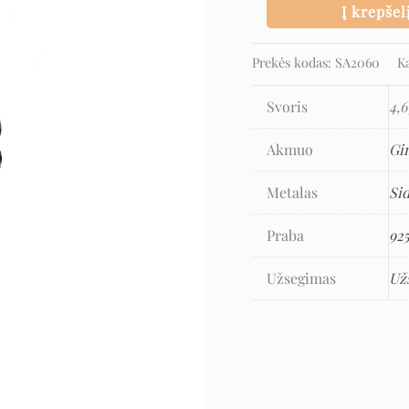
Į krepšel
Prekės kodas:
SA2060
K
Svoris
4,6
Akmuo
Gi
Metalas
Si
Praba
92
Užsegimas
Už