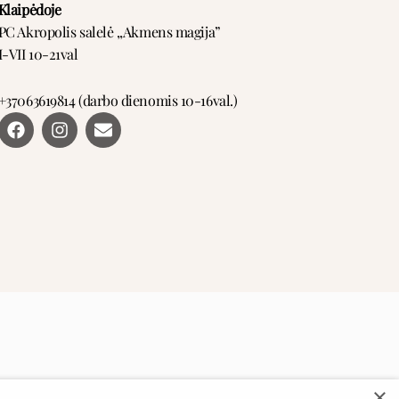
Klaipėdoje
PC Akropolis salelė ,,Akmens magija”
I-VII 10-21val
+37063619814 (darbo dienomis 10-16val.)
F
I
E
a
n
n
c
s
v
e
t
e
b
a
l
o
g
o
o
r
p
k
a
e
m
×