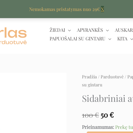
Nemokamas pristatymas nuo 29€
X
ŽIEDAI
APYRANKĖS
AUSKAR
PAPUOŠALAI SU GINTARU
KITA
produkto
Pradžia
/
Parduotuvė
/
Pa
Original
Curre
su gintaru
kiekis:
price
price
Sidabriniai
Sidabriniai 
auskarai
was:
is:
su
100
€
50
€
100 €.
50 €.
gintaru
Prieinamumas:
Prekę t