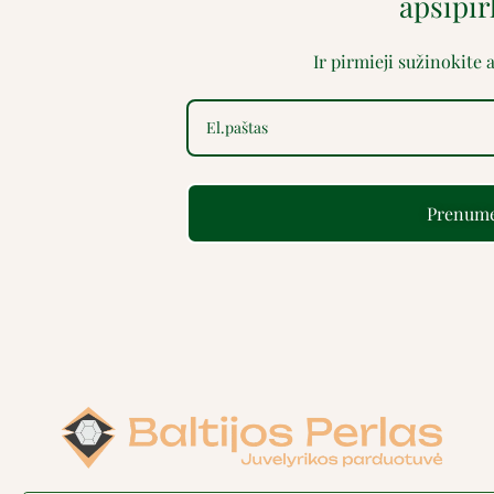
apsipi
Ir pirmieji sužinokite
Prenume