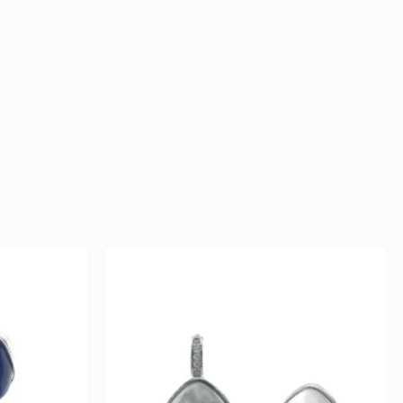
ent
Original
Current
e
price
price
was:
is:
149 €.
74 €.