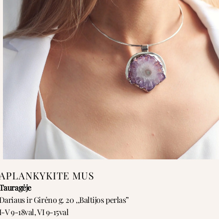
APLANKYKITE MUS
Tauragėje
Dariaus ir Girėno g. 20 ,,Baltijos perlas”
I-V 9-18val, VI 9-15val