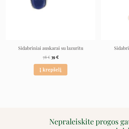
Sidabriniai auskarai su lazuritu
Sidabri
78
€
39
€
Į krepšelį
Nepraleiskite progos g