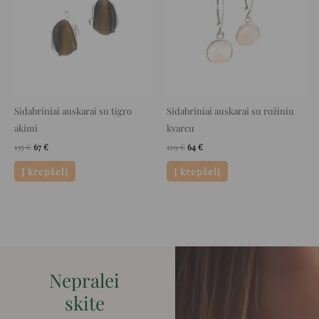
Sidabriniai auskarai su tigro
Sidabriniai auskarai su rožiniu
akimi
kvarcu
135
€
67
€
129
€
64
€
Į krepšelį
Į krepšelį
Nepralei
skite