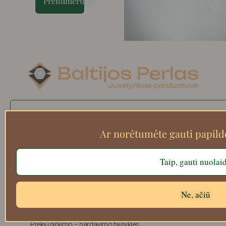
Prenumeruoti
Search
Ar norėtumėte gauti papil
Taip, gauti nuolai
Apie mus
Atsiskaitymo informacija
Prekių grąžinimas
Ne, ačiū
Pristatymas
Privatumas
Prekių pirkimo – pardavimo taisyklės