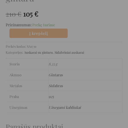
210
€
105
€
Prieinamumas:
Prekę turime
Į krepšelį
Prekės kodas:
SA1739
Kategorijos:
Auskarai su gintaru
,
Sidabriniai auskarai
Svoris
8,35 g
Akmuo
Gintaras
Metalas
Sidabras
Praba
925
Užsegimas
Užsegami kabliukai
Panašūs produktai