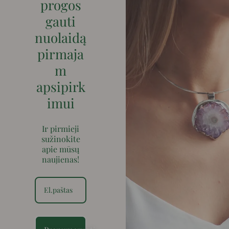
progos
gauti
nuolaidą
pirmaja
m
apsipirk
imui
Ir pirmieji
sužinokite
apie mūsų
naujienas!