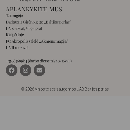
APLANKYKITE MUS
Tauragėje
Dariaus ir Girėno g. 20 ,,Baltijos perlas”
I-V 9-18val, VI 9-15val
Klaipėdoje
PC Akropolis salelė ,,Akmens magija”
I-VII 10-21val
+37063619814 (darbo dienomis 10-16val.)
F
I
E
a
n
n
c
s
v
e
t
e
b
a
l
© 2026 Visos teisės saugomos UAB Baltijos perlas
o
g
o
o
r
p
k
a
e
m