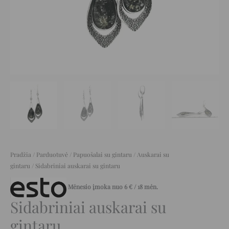
Pradžia
/
Parduotuvė
/
Papuošalai su gintaru
/
Auskarai su
gintaru
/ Sidabriniai auskarai su gintaru
Mėnesio įmoka nuo
6
€
/ 18 mėn.
Sidabriniai auskarai su
gintaru