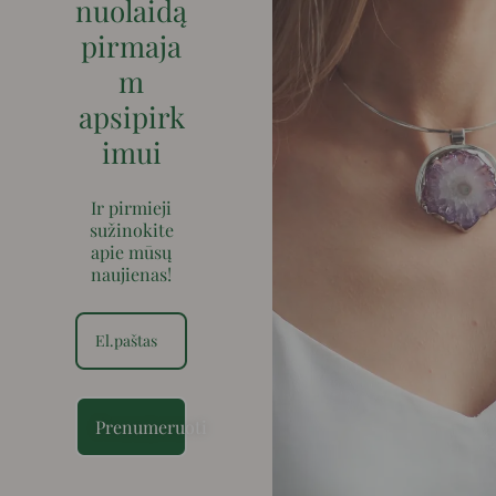
nuolaidą
pirmaja
m
apsipirk
imui
Ir pirmieji
sužinokite
apie mūsų
naujienas!
Prenumeruoti