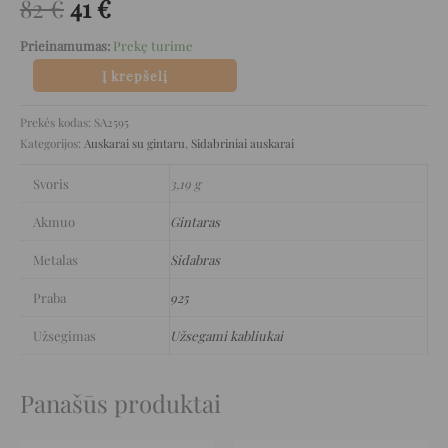
82
€
41
€
Prieinamumas:
Prekę turime
Į krepšelį
Prekės kodas:
SA2595
Kategorijos:
Auskarai su gintaru
,
Sidabriniai auskarai
Svoris
3,19 g
Akmuo
Gintaras
Metalas
Sidabras
Praba
925
Užsegimas
Užsegami kabliukai
Panašūs produktai
Original
Current
Original
Current