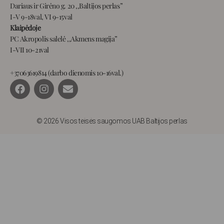
Dariaus ir Girėno g. 20 ,,Baltijos perlas”
I-V 9-18val, VI 9-15val
Klaipėdoje
PC Akropolis salelė ,,Akmens magija”
I-VII 10-21val
+37063619814 (darbo dienomis 10-16val.)
F
I
E
a
n
n
c
s
v
e
t
e
b
a
l
© 2026 Visos teisės saugomos UAB Baltijos perlas
o
g
o
o
r
p
k
a
e
m