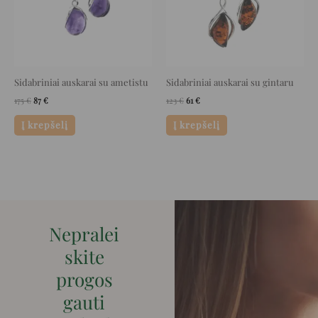
Sidabriniai auskarai su ametistu
Sidabriniai auskarai su gintaru
175
€
87
€
123
€
61
€
Į krepšelį
Į krepšelį
Nepralei
skite
progos
gauti