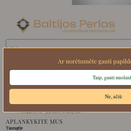
Search
Ar norėtumėte gauti papil
Apie mus
Taip, gauti nuolai
Atsiskaitymo informacija
Prekių grąžinimas
Ne, ačiū
Pristatymas
Privatumas
Prekių pirkimo – pardavimo taisyklės
APLANKYKITE MUS
Tauragėje