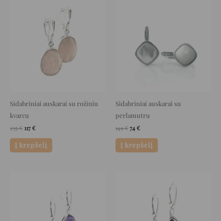
price
price
price
price
was:
is:
was:
is:
235 €.
117 €.
149 €.
74 €.
Sidabriniai auskarai su rožiniu
Sidabriniai auskarai su
kvarcu
perlamutru
235
€
117
€
149
€
74
€
Į krepšelį
Į krepšelį
Original
Current
Original
Current
price
price
price
price
was:
is:
was:
is:
175 €.
87 €.
123 €.
61 €.