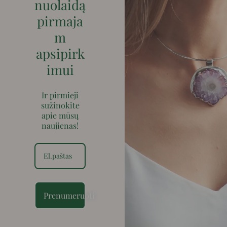
nuolaidą
pirmaja
m
apsipirk
imui
Ir pirmieji
sužinokite
apie mūsų
naujienas!
Prenumeruoti