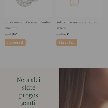
Sidabriniai auskarai su mėnulio
Sidabriniai auskarai su rožiniu
akmeniu
kvarcu
197
€
98
€
129
€
64
€
Į krepšelį
Į krepšelį
Nepralei
skite
progos
gauti