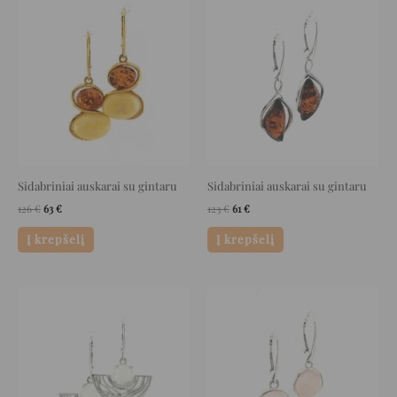
price
price
price
price
was:
is:
was:
is:
126 €.
63 €.
123 €.
61 €.
Sidabriniai auskarai su gintaru
Sidabriniai auskarai su gintaru
126
€
63
€
123
€
61
€
Į krepšelį
Į krepšelį
Original
Current
Original
Current
price
price
price
price
was:
is:
was:
is:
197 €.
98 €.
129 €.
64 €.