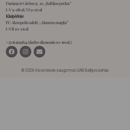
Dariaus ir Girėno g. 20 ,,Baltijos perlas”
I-V 9-18val, VI 9-15val
Klaipėdoje
PC Akropolis salelė ,,Akmens magija”
I-VII 10-21val
+37063619814 (darbo dienomis 10-16val.)
F
I
E
a
n
n
c
s
v
e
t
e
b
a
l
© 2026 Visos teisės saugomos UAB Baltijos perlas
o
g
o
o
r
p
k
a
e
m