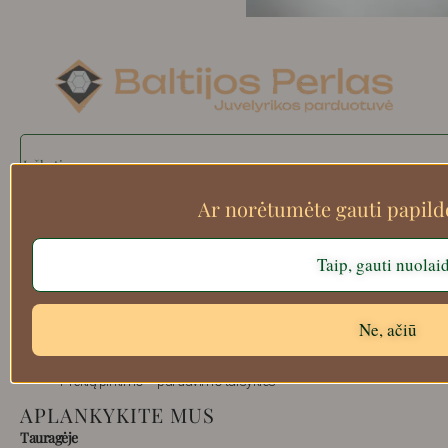
Search
Ar norėtumėte gauti papil
Apie mus
Taip, gauti nuolai
Atsiskaitymo informacija
Prekių grąžinimas
Ne, ačiū
Pristatymas
Privatumas
Prekių pirkimo – pardavimo taisyklės
APLANKYKITE MUS
Tauragėje