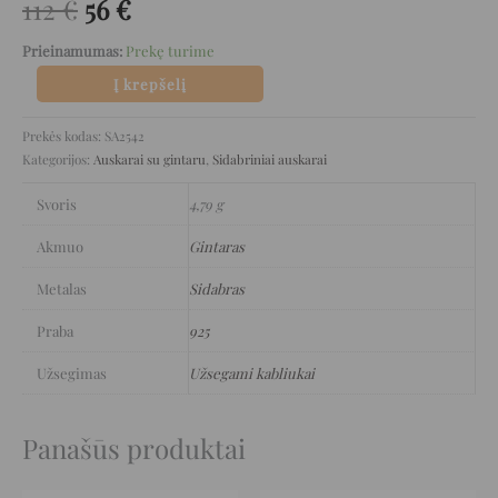
112
€
56
€
Prieinamumas:
Prekę turime
Į krepšelį
Prekės kodas:
SA2542
Kategorijos:
Auskarai su gintaru
,
Sidabriniai auskarai
Svoris
4,79 g
Akmuo
Gintaras
Metalas
Sidabras
Praba
925
Užsegimas
Užsegami kabliukai
Panašūs produktai
Original
Current
Original
Current