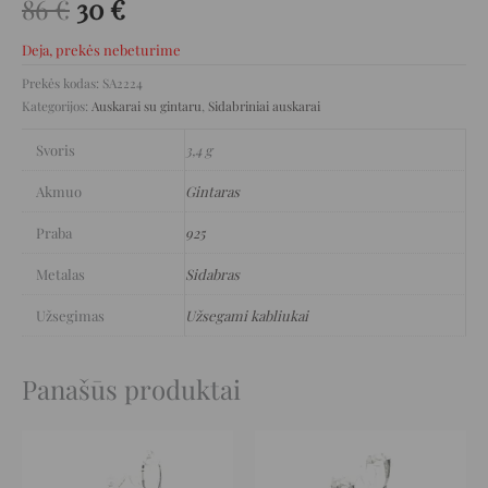
86
€
30
€
Deja, prekės nebeturime
Prekės kodas:
SA2224
Kategorijos:
Auskarai su gintaru
,
Sidabriniai auskarai
Svoris
3,4 g
Akmuo
Gintaras
Praba
925
Metalas
Sidabras
Užsegimas
Užsegami kabliukai
Panašūs produktai
Original
Current
Original
Current
price
price
price
price
was:
is:
was:
is:
169 €.
84 €.
235 €.
117 €.