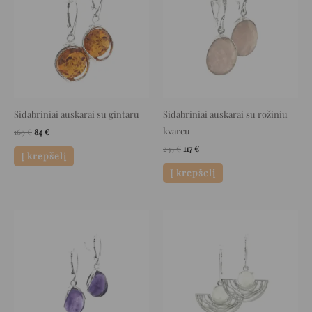
Sidabriniai auskarai su gintaru
Sidabriniai auskarai su rožiniu
kvarcu
169
€
84
€
235
€
117
€
Į krepšelį
Į krepšelį
Original
Current
Original
Current
price
price
price
price
was:
is:
was:
is:
175 €.
87 €.
197 €.
98 €.