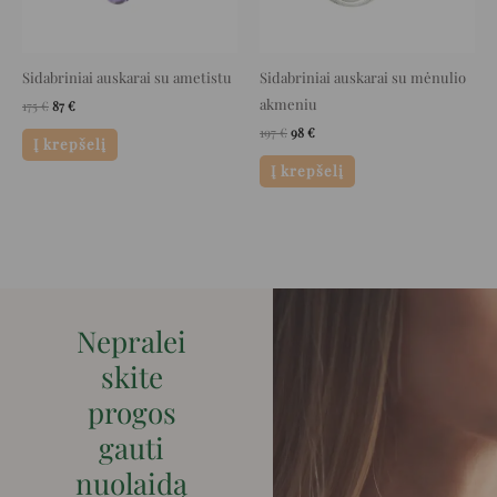
Sidabriniai auskarai su ametistu
Sidabriniai auskarai su mėnulio
akmeniu
175
€
87
€
197
€
98
€
Į krepšelį
Į krepšelį
Nepralei
skite
progos
gauti
nuolaidą