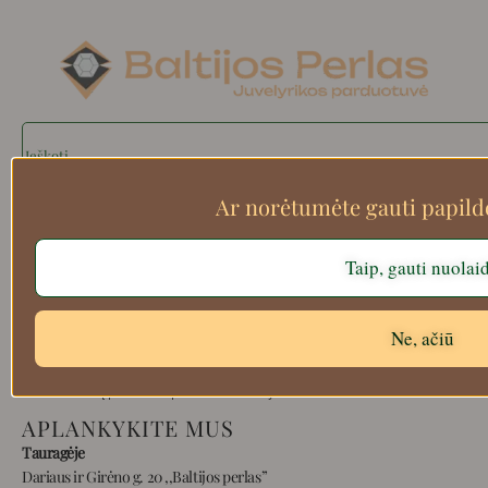
Search
Ar norėtumėte gauti papil
Apie mus
Taip, gauti nuolai
Atsiskaitymo informacija
Prekių grąžinimas
Ne, ačiū
Pristatymas
Privatumas
Prekių pirkimo – pardavimo taisyklės
APLANKYKITE MUS
Tauragėje
Dariaus ir Girėno g. 20 ,,Baltijos perlas”