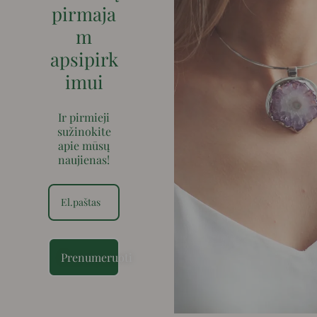
pirmaja
m
apsipirk
imui
Ir pirmieji
sužinokite
apie mūsų
naujienas!
Prenumeruoti