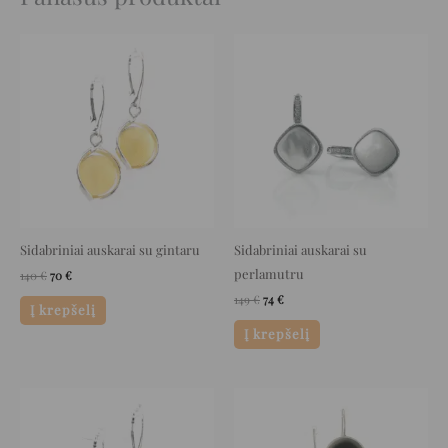
Original
Current
Original
Current
price
price
price
price
was:
is:
was:
is:
140 €.
70 €.
149 €.
74 €.
Sidabriniai auskarai su gintaru
Sidabriniai auskarai su
perlamutru
140
€
70
€
149
€
74
€
Į krepšelį
Į krepšelį
Original
Current
Original
Current
price
price
price
price
was:
is:
was:
is:
100 €.
50 €.
162 €.
81 €.