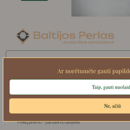
Search
Ar norėtumėte gauti papil
Taip, gauti nuolai
Apie mus
Atsiskaitymo informacija
Prekių grąžinimas
Ne, ačiū
Pristatymas
Privatumas
Prekių pirkimo – pardavimo taisyklės