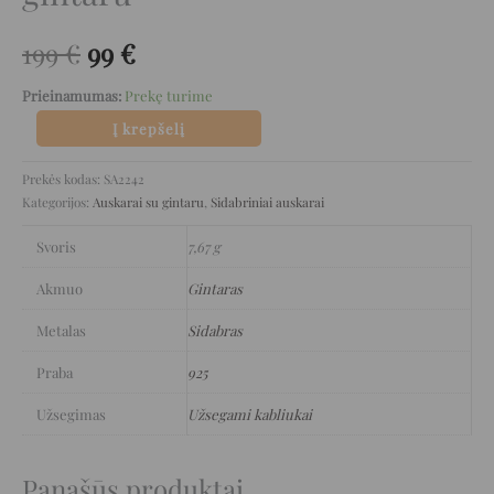
199
€
99
€
Prieinamumas:
Prekę turime
Į krepšelį
Prekės kodas:
SA2242
Kategorijos:
Auskarai su gintaru
,
Sidabriniai auskarai
Svoris
7,67 g
Akmuo
Gintaras
Metalas
Sidabras
Praba
925
Užsegimas
Užsegami kabliukai
Panašūs produktai