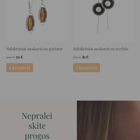
Sidabriniai auskarai su gintaru
Sidabriniai auskarai su perlais
100
€
50
€
162
€
81
€
Į krepšelį
Į krepšelį
Nepralei
skite
progos