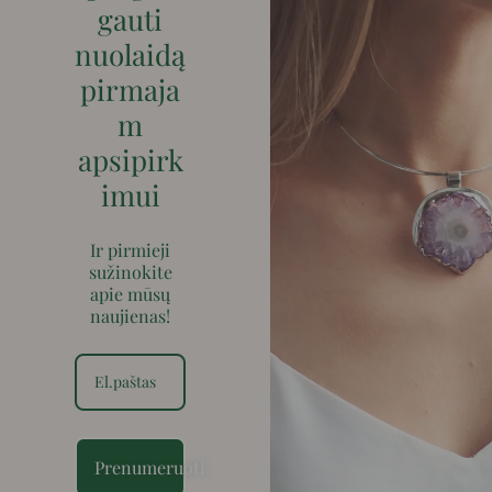
gauti
nuolaidą
pirmaja
m
apsipirk
imui
Ir pirmieji
sužinokite
apie mūsų
naujienas!
Prenumeruoti