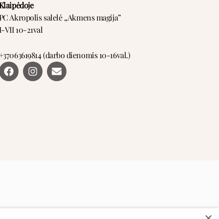
Klaipėdoje
PC Akropolis salelė ,,Akmens magija”
I-VII 10-21val
+37063619814 (darbo dienomis 10-16val.)
F
I
E
a
n
n
c
s
v
e
t
e
b
a
l
o
g
o
o
r
p
k
a
e
m
×