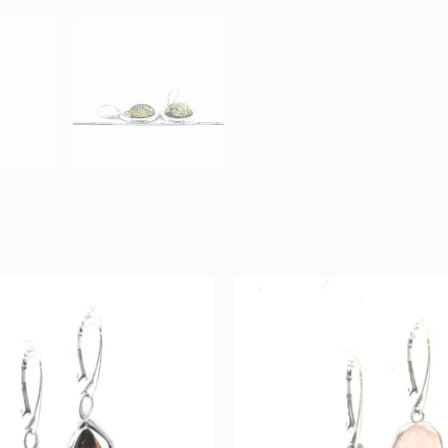
Original
Current
Original
Cur
price
price
price
pric
was:
is:
was:
is:
123 €.
61 €.
129 €.
64 €