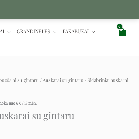
AI
GRANDINĖLĖS
PAKABUKAI
puošalai su gintaru
/
Auskarai su gintaru
/ Sidabriniai auskarai
nt
įmoka nuo
6
€
/ 18 mėn.
auskarai su gintaru