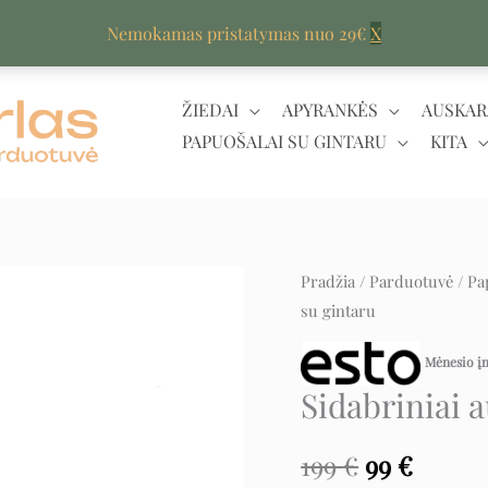
Nemokamas pristatymas nuo 29€
X
ŽIEDAI
APYRANKĖS
AUSKAR
PAPUOŠALAI SU GINTARU
KITA
produkto
Pradžia
/
Parduotuvė
/
Pa
Original
Curre
su gintaru
kiekis:
price
price
Sidabriniai
Mėnesio 
auskarai
was:
is:
Sidabriniai 
su
199 €.
99 €.
gintaru
199
€
99
€