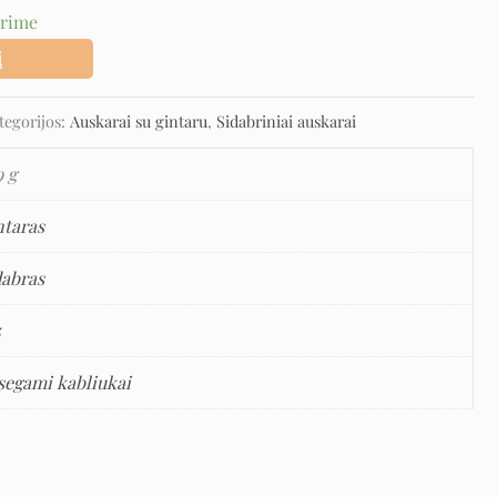
urime
į
tegorijos:
Auskarai su gintaru
,
Sidabriniai auskarai
9 g
ntaras
dabras
5
segami kabliukai