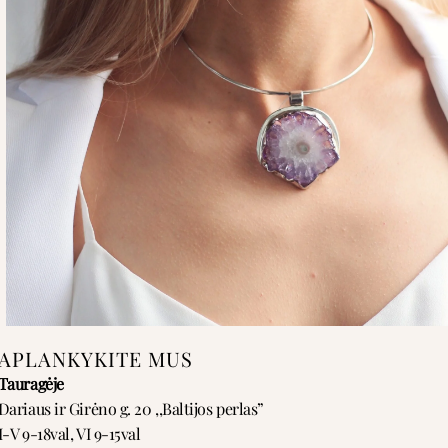
APLANKYKITE MUS
Tauragėje
Dariaus ir Girėno g. 20 ,,Baltijos perlas”
I-V 9-18val, VI 9-15val