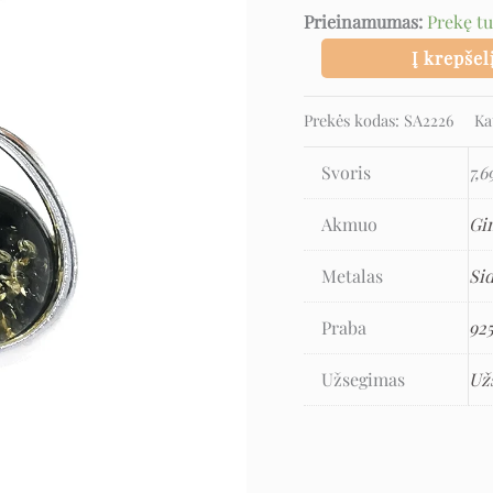
Prieinamumas:
Prekę t
Į krepšel
Prekės kodas:
SA2226
Ka
Svoris
7,6
Akmuo
Gi
Metalas
Si
Praba
92
Užsegimas
Už