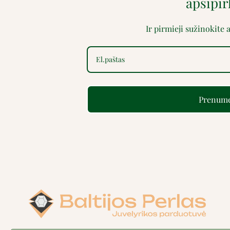
apsipi
Ir pirmieji sužinokite
Prenume