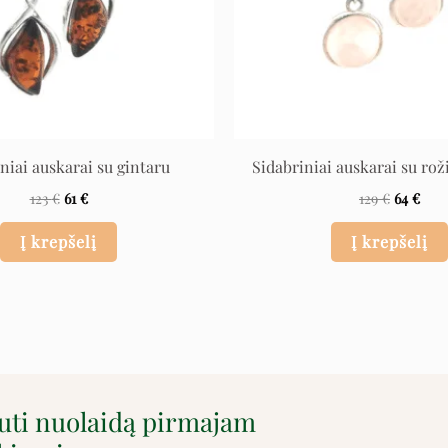
niai auskarai su gintaru
Sidabriniai auskarai su rož
123
€
61
€
129
€
64
€
Į krepšelį
Į krepšelį
auti nuolaidą pirmajam