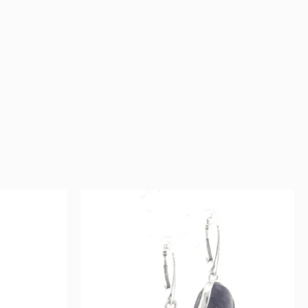
rent
Original
Current
e
price
price
was:
is:
.
229 €.
114 €.