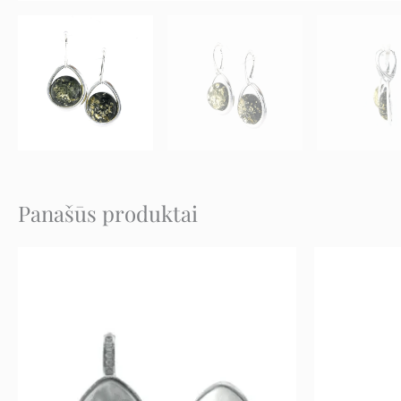
Panašūs produktai
Original
Current
price
price
was:
is:
149 €.
74 €.