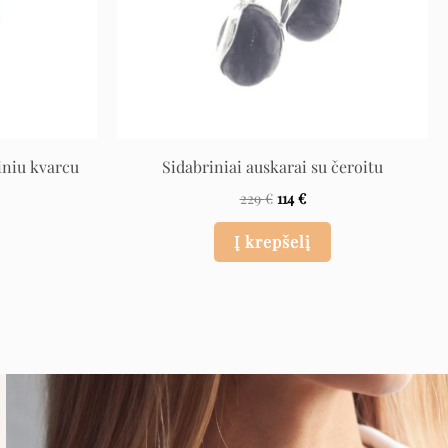
iniu kvarcu
Sidabriniai auskarai su čeroitu
229
€
114
€
Į krepšelį