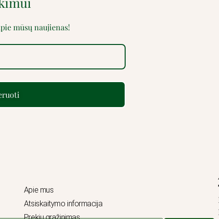
rkimui
 apie mūsų naujienas!
ruoti
Apie mus
Atsiskaitymo informacija
Prekių grąžinimas