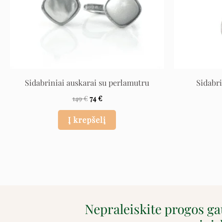
Sidabriniai auskarai su perlamutru
Sidabri
149
€
74
€
Į krepšelį
Nepraleiskite progos g