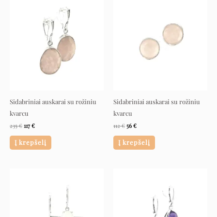
price
price
price
price
was:
is:
was:
is:
235 €.
117 €.
112 €.
56 €.
Sidabriniai auskarai su rožiniu
Sidabriniai auskarai su rožiniu
kvarcu
kvarcu
235
€
117
€
112
€
56
€
Į krepšelį
Į krepšelį
Original
Current
Original
Current
price
price
price
price
was:
is:
was:
is:
197 €.
98 €.
175 €.
87 €.