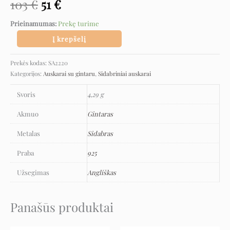
103
€
51
€
Prieinamumas:
Prekę turime
Į krepšelį
Prekės kodas:
SA2220
Kategorijos:
Auskarai su gintaru
,
Sidabriniai auskarai
Svoris
4,29 g
Akmuo
Gintaras
Metalas
Sidabras
Praba
925
Užsegimas
Angliškas
Panašūs produktai
Original
Current
Original
Current