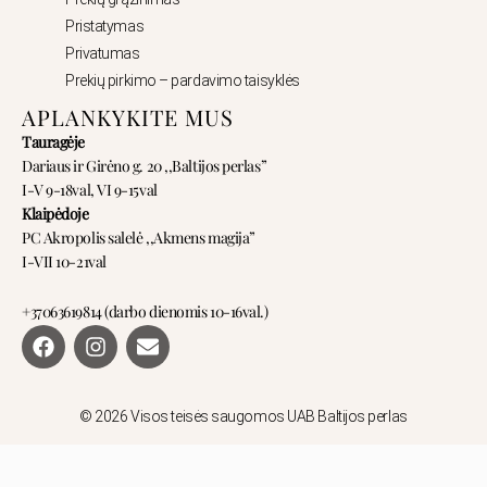
Pristatymas
Privatumas
Prekių pirkimo – pardavimo taisyklės
APLANKYKITE MUS
Tauragėje
Dariaus ir Girėno g. 20 ,,Baltijos perlas”
I-V 9-18val, VI 9-15val
Klaipėdoje
PC Akropolis salelė ,,Akmens magija”
I-VII 10-21val
+37063619814 (darbo dienomis 10-16val.)
F
I
E
a
n
n
c
s
v
e
t
e
b
a
l
© 2026 Visos teisės saugomos UAB Baltijos perlas
o
g
o
o
r
p
k
a
e