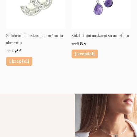
Sidabriniai auskarai su mėnulio
Sidabriniai auskarai su ametistu
akmeniu
175
€
87
€
197
€
98
€
Į krepšelį
Į krepšelį