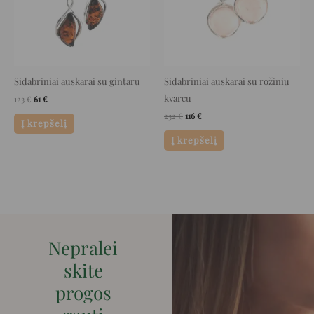
Sidabriniai auskarai su gintaru
Sidabriniai auskarai su rožiniu
kvarcu
123
€
61
€
232
€
116
€
Į krepšelį
Į krepšelį
Nepralei
skite
progos