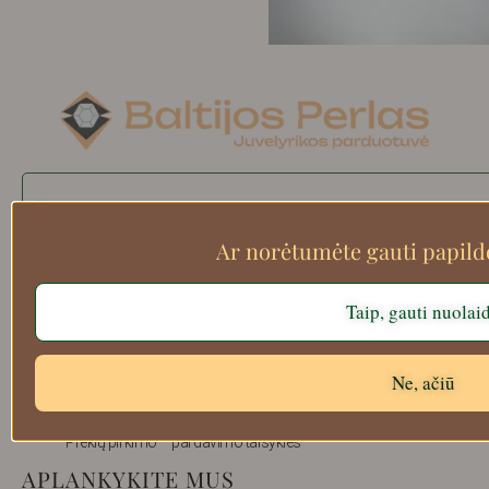
Search
Ar norėtumėte gauti papil
Apie mus
Taip, gauti nuolai
Atsiskaitymo informacija
Prekių grąžinimas
Ne, ačiū
Pristatymas
Privatumas
Prekių pirkimo – pardavimo taisyklės
APLANKYKITE MUS