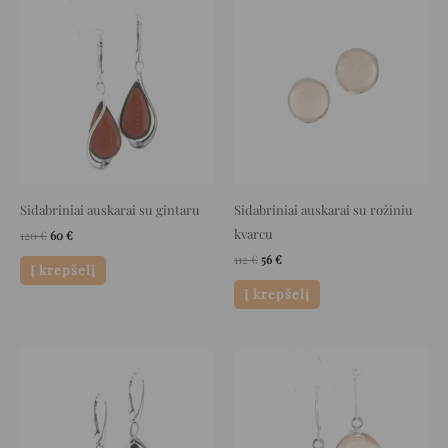
price
price
price
price
was:
is:
was:
is:
120 €.
60 €.
112 €.
56 €.
Sidabriniai auskarai su gintaru
Sidabriniai auskarai su rožiniu
kvarcu
120
€
60
€
112
€
56
€
Į krepšelį
Į krepšelį
Original
Current
Original
Current
price
price
price
price
was:
is:
was:
is:
123 €.
61 €.
232 €.
116 €.