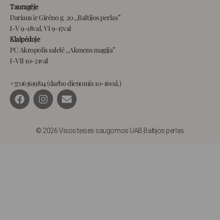
Tauragėje
Dariaus ir Girėno g. 20 ,,Baltijos perlas”
I-V 9-18val, VI 9-15val
Klaipėdoje
PC Akropolis salelė ,,Akmens magija”
I-VII 10-21val
+37063619814 (darbo dienomis 10-16val.)
F
I
E
a
n
n
c
s
v
e
t
e
b
a
l
© 2026 Visos teisės saugomos UAB Baltijos perlas
o
g
o
o
r
p
k
a
e
m