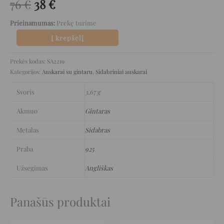
76
€
38
€
Prieinamumas:
Prekę turime
Į krepšelį
Prekės kodas:
SA2219
Kategorijos:
Auskarai su gintaru
,
Sidabriniai auskarai
Svoris
3,67 g
Akmuo
Gintaras
Metalas
Sidabras
Praba
925
Užsegimas
Angliškas
Panašūs produktai
Original
Current
Original
Current