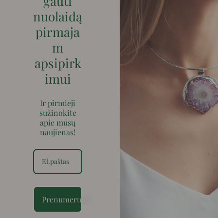
gauti
nuolaidą
pirmaja
m
apsipirk
imui
Ir pirmieji
sužinokite
apie mūsų
naujienas!
Prenumeruoti