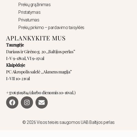
Prekių grąžinimas
Pristatymas
Privatumas
Prekių pirkimo – pardavimo taisyklės
APLANKYKITE MUS
Tauragėje
Dariaus ir Girėno g. 20 ,,Baltijos perlas”
I-V 9-18val, VI 9-15val
Klaipėdoje
PC Akropolis salelė ,,Akmens magija”
I-VII 10-21val
+37063619814 (darbo dienomis 10-16val.)
F
I
E
a
n
n
c
s
v
e
t
e
b
a
l
© 2026 Visos teisės saugomos UAB Baltijos perlas
o
g
o
o
r
p