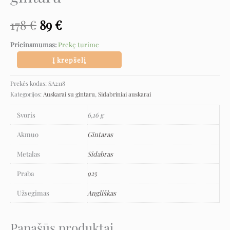
178
€
89
€
Prieinamumas:
Prekę turime
Į krepšelį
Prekės kodas:
SA2118
Kategorijos:
Auskarai su gintaru
,
Sidabriniai auskarai
Svoris
6,16 g
Akmuo
Gintaras
Metalas
Sidabras
Praba
925
Užsegimas
Angliškas
Panašūs produktai