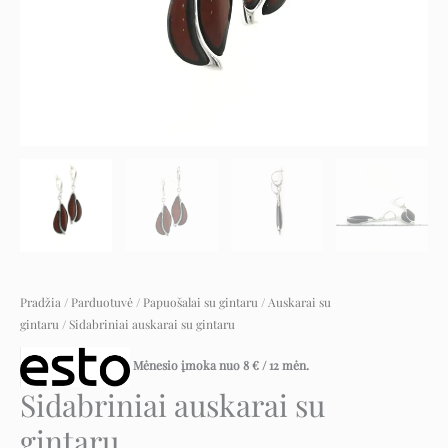
Pradžia
/
Parduotuvė
/
Papuošalai su gintaru
/
Auskarai su
gintaru
/ Sidabriniai auskarai su gintaru
Mėnesio įmoka nuo
8
€
/ 12 mėn.
Sidabriniai auskarai su
gintaru