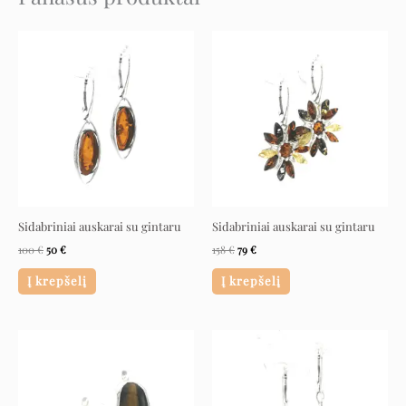
Original
Current
Original
Current
price
price
price
price
was:
is:
was:
is:
100 €.
50 €.
158 €.
79 €.
Sidabriniai auskarai su gintaru
Sidabriniai auskarai su gintaru
100
€
50
€
158
€
79
€
Į krepšelį
Į krepšelį
Original
Current
Original
Current
price
price
price
price
was:
is:
was:
is:
135 €.
67 €.
120 €.
60 €.