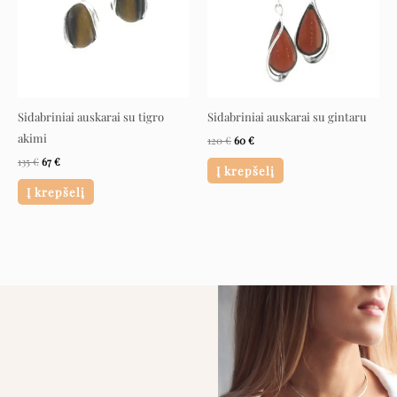
Sidabriniai auskarai su tigro
Sidabriniai auskarai su gintaru
akimi
120
€
60
€
135
€
67
€
Į krepšelį
Į krepšelį