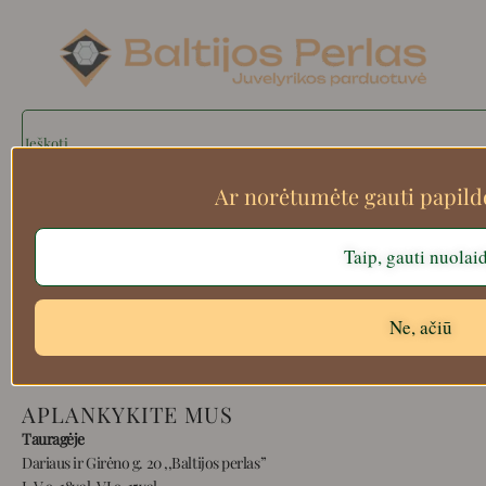
Search
Ar norėtumėte gauti papil
Apie mus
Taip, gauti nuolai
Atsiskaitymo informacija
Prekių grąžinimas
Ne, ačiū
Pristatymas
Privatumas
Prekių pirkimo – pardavimo taisyklės
APLANKYKITE MUS
Tauragėje
Dariaus ir Girėno g. 20 ,,Baltijos perlas”