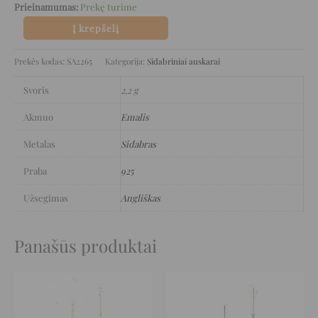
Prieinamumas:
Prekę turime
Į krepšelį
Prekės kodas:
SA2265
Kategorija:
Sidabriniai auskarai
Svoris
2,2 g
Akmuo
Emalis
Metalas
Sidabras
Praba
925
Užsegimas
Angliškas
Panašūs produktai
Original
Current
Original
Current
price
price
price
price
was:
is:
was:
is:
232 €.
116 €.
189 €.
94 €.