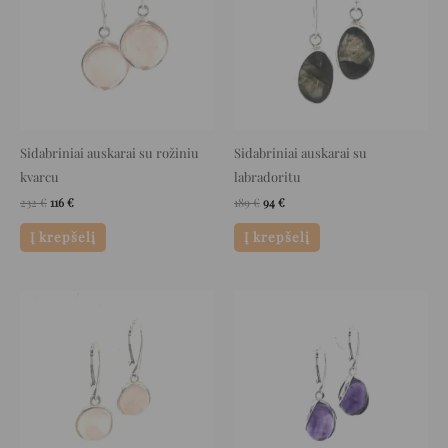
Sidabriniai auskarai su rožiniu
Sidabriniai auskarai su
kvarcu
labradoritu
232
€
116
€
189
€
94
€
Į krepšelį
Į krepšelį
Original
Current
Original
Current
price
price
price
price
was:
is:
was:
is:
129 €.
64 €.
175 €.
87 €.