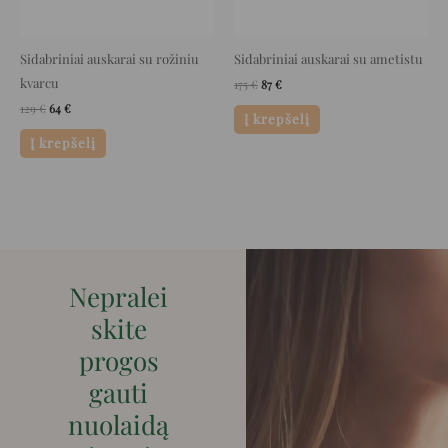
Sidabriniai auskarai su rožiniu
Sidabriniai auskarai su ametistu
kvarcu
175
€
87
€
129
€
64
€
Į krepšelį
Į krepšelį
Nepralei
skite
progos
gauti
nuolaidą