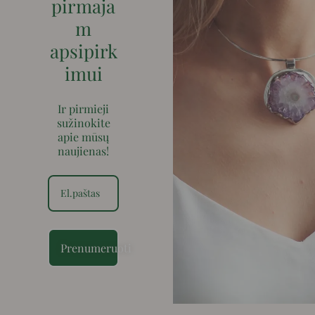
pirmaja
m
apsipirk
imui
Ir pirmieji
sužinokite
apie mūsų
naujienas!
Prenumeruoti