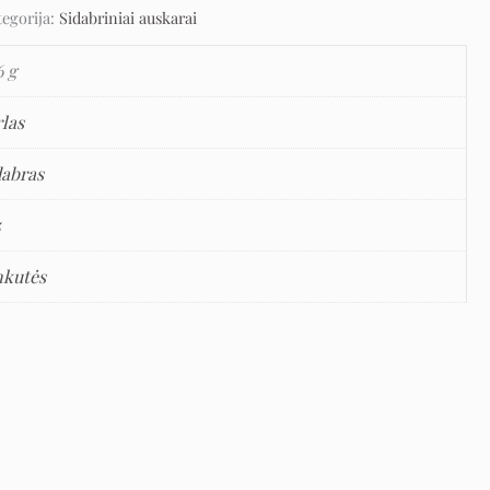
tegorija:
Sidabriniai auskarai
6 g
rlas
dabras
5
nkutės