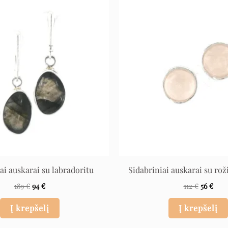
Original
Current
Original
Curr
price
price
price
pric
was:
is:
was:
is:
189 €.
94 €.
112 €.
56 €.
ai auskarai su labradoritu
Sidabriniai auskarai su rož
189
€
94
€
112
€
56
€
Į krepšelį
Į krepšelį