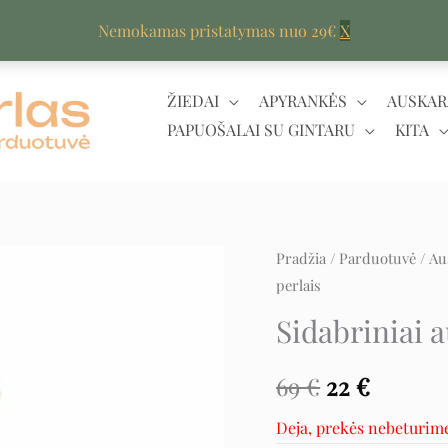
Nemokamas pristatymas nuo 29€
X
ŽIEDAI
APYRANKĖS
AUSKAR
PAPUOŠALAI SU GINTARU
KITA
Pradžia
/
Parduotuvė
/
Au
Original
Curren
perlais
price
price
Sidabriniai a
was:
is:
69
€
22
€
69 €.
22 €.
Deja, prekės nebeturim