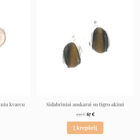
ent
Original
Current
e
price
price
was:
is:
135 €.
67 €.
iniu kvarcu
Sidabriniai auskarai su tigro akimi
135
€
67
€
Į krepšelį