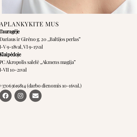
APLANKYKITE MUS
Tauragėje
Dariaus ir Girėno g. 20 ,,Baltijos perlas”
I-V 9-18val, VI 9-15val
Klaipėdoje
PC Akropolis salelė ,,Akmens magija”
I-VII 10-21val
+37063619814 (darbo dienomis 10-16val.)
F
I
E
a
n
n
c
s
v
e
t
e
b
a
l
o
g
o
o
r
p
k
a
e