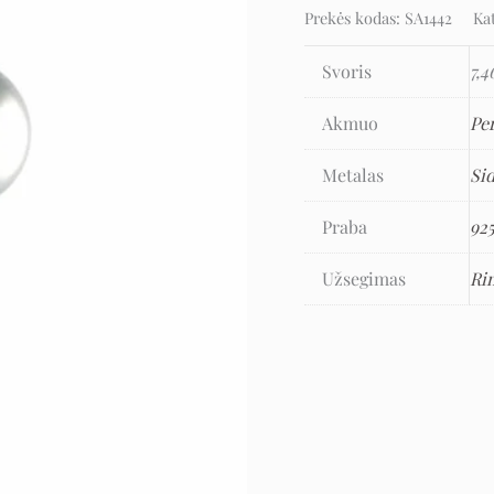
Prekės kodas:
SA1442
Ka
Svoris
7,4
Akmuo
Pe
Metalas
Si
Praba
92
Užsegimas
Ri