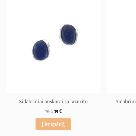
Original
Current
price
price
was:
is:
78 €.
39 €.
Sidabriniai auskarai su lazuritu
Sidabrini
78
€
39
€
Į krepšelį