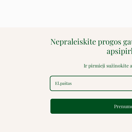
Nepraleiskite progos g
apsipi
Ir pirmieji sužinokite
Prenume