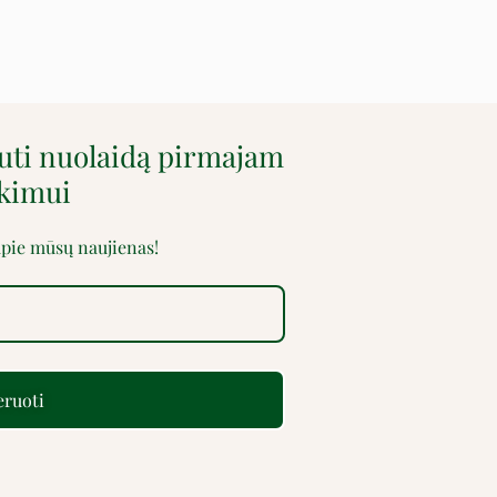
auti nuolaidą pirmajam
rkimui
 apie mūsų naujienas!
ruoti