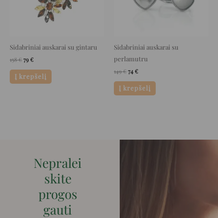
Sidabriniai auskarai su gintaru
Sidabriniai auskarai su
perlamutru
158
€
79
€
149
€
74
€
Į krepšelį
Į krepšelį
Nepralei
skite
progos
gauti