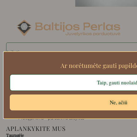
Search
Ar norėtumėte gauti papil
Apie mus
Taip, gauti nuolai
Atsiskaitymo informacija
Prekių grąžinimas
Ne, ačiū
Pristatymas
Privatumas
Prekių pirkimo – pardavimo taisyklės
APLANKYKITE MUS
Tauragėje