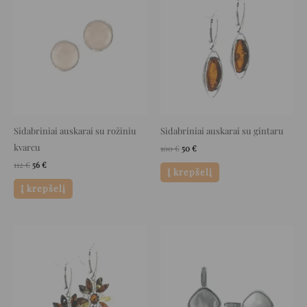
was:
is:
was:
is:
112 €.
56 €.
100 €.
50 €.
Sidabriniai auskarai su rožiniu
Sidabriniai auskarai su gintaru
kvarcu
100
€
50
€
112
€
56
€
Į krepšelį
Į krepšelį
Original
Current
Original
Current
price
price
price
price
was:
is:
was:
is:
158 €.
79 €.
149 €.
74 €.