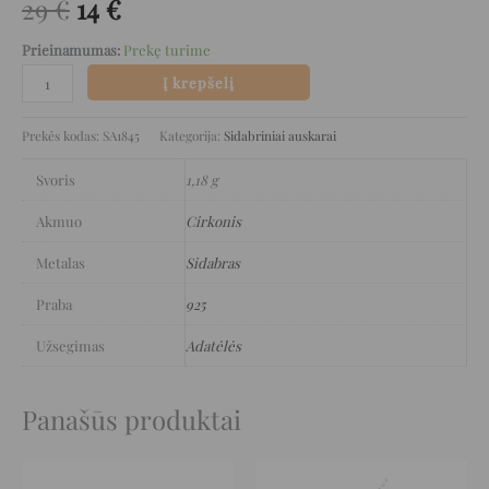
29
€
14
€
Prieinamumas:
Prekę turime
Į krepšelį
Prekės kodas:
SA1845
Kategorija:
Sidabriniai auskarai
Svoris
1,18 g
Akmuo
Cirkonis
Metalas
Sidabras
Praba
925
Užsegimas
Adatėlės
Panašūs produktai
Original
Current
Original
Current
price
price
price
price