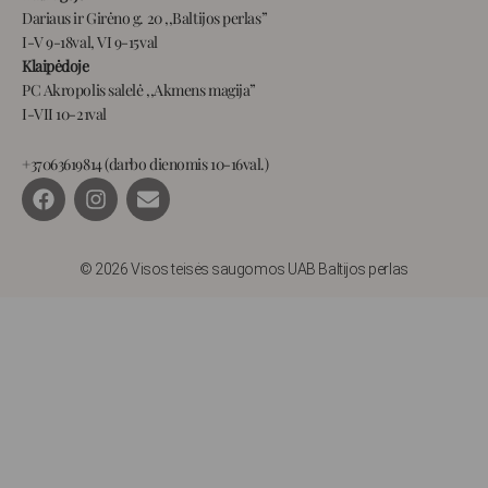
Dariaus ir Girėno g. 20 ,,Baltijos perlas”
I-V 9-18val, VI 9-15val
Klaipėdoje
PC Akropolis salelė ,,Akmens magija”
I-VII 10-21val
+37063619814 (darbo dienomis 10-16val.)
F
I
E
a
n
n
c
s
v
e
t
e
b
a
l
© 2026 Visos teisės saugomos UAB Baltijos perlas
o
g
o
o
r
p
k
a
e
m