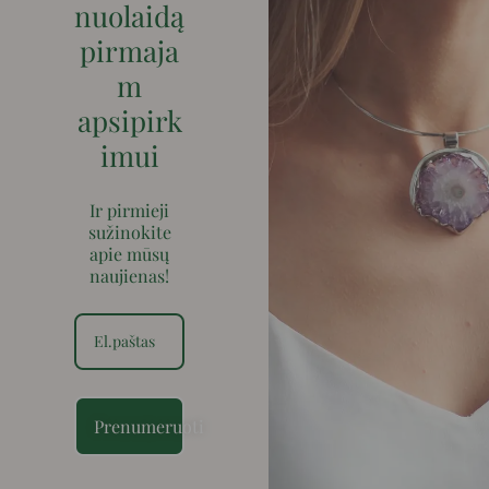
nuolaidą
pirmaja
m
apsipirk
imui
Ir pirmieji
sužinokite
apie mūsų
naujienas!
Prenumeruoti