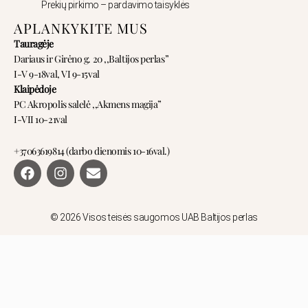
Prekių pirkimo – pardavimo taisyklės
APLANKYKITE MUS
Tauragėje
Dariaus ir Girėno g. 20 ,,Baltijos perlas”
I-V 9-18val, VI 9-15val
Klaipėdoje
PC Akropolis salelė ,,Akmens magija”
I-VII 10-21val
+37063619814 (darbo dienomis 10-16val.)
F
I
E
a
n
n
c
s
v
e
t
e
b
a
l
© 2026 Visos teisės saugomos UAB Baltijos perlas
o
g
o
o
r
p
k
a
e
m