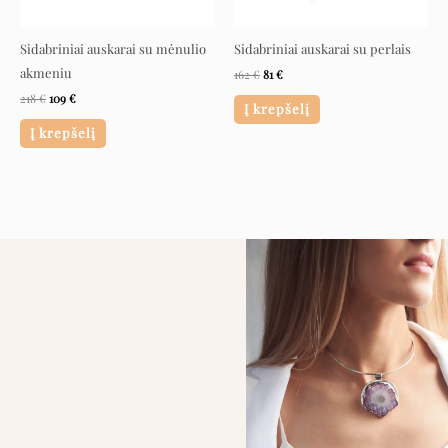
Sidabriniai auskarai su mėnulio
Sidabriniai auskarai su perlais
akmeniu
162
€
81
€
218
€
109
€
Į krepšelį
Į krepšelį