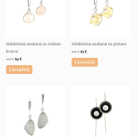
Sidabriniai auskarai su rožiniu
Sidabriniai auskarai su gintaru
kvarcu
126
€
63
€
129
€
64
€
Į krepšelį
Į krepšelį
Original
Current
Original
Current
price
price
price
price
was:
is:
was:
is:
218 €.
109 €.
162 €.
81 €.