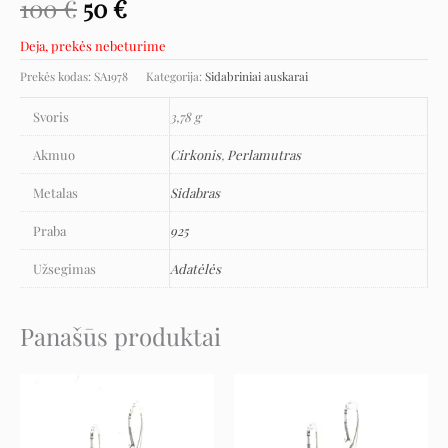
100
€
50
€
Deja, prekės nebeturime
Prekės kodas:
SA1978
Kategorija:
Sidabriniai auskarai
Svoris
3,78 g
Akmuo
Cirkonis
,
Perlamutras
Metalas
Sidabras
Praba
925
Užsegimas
Adatėlės
Panašūs produktai
Original
Current
Original
Current
price
price
price
price
was:
is:
was:
is:
129 €.
64 €.
126 €.
63 €.