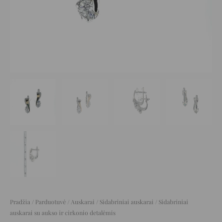
Pradžia
/
Parduotuvė
/
Auskarai
/
Sidabriniai auskarai
/ Sidabriniai
auskarai su aukso ir cirkonio detalėmis