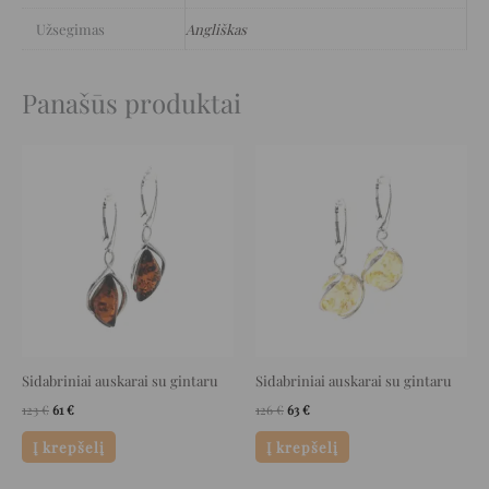
Užsegimas
Angliškas
Panašūs produktai
Original
Current
Original
Current
price
price
price
price
was:
is:
was:
is:
123 €.
61 €.
126 €.
63 €.
Sidabriniai auskarai su gintaru
Sidabriniai auskarai su gintaru
123
€
61
€
126
€
63
€
Į krepšelį
Į krepšelį