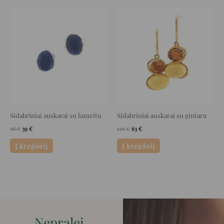
Original
Current
Original
Current
price
price
price
price
was:
is:
was:
is:
78 €.
39 €.
126 €.
63 €.
Sidabriniai auskarai su lazuritu
Sidabriniai auskarai su gintaru
78
€
39
€
126
€
63
€
Į krepšelį
Į krepšelį
Nepralei