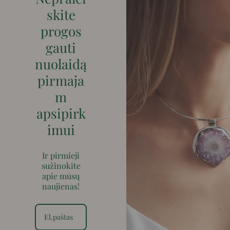
skite
progos
gauti
nuolaidą
pirmaja
m
apsipirk
imui
Ir pirmieji
sužinokite
apie mūsų
naujienas!