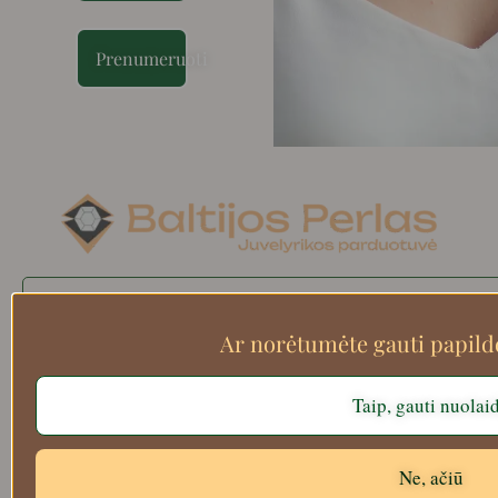
Prenumeruoti
Search
Ar norėtumėte gauti papil
Taip, gauti nuolai
Apie mus
Atsiskaitymo informacija
Prekių grąžinimas
Ne, ačiū
Pristatymas