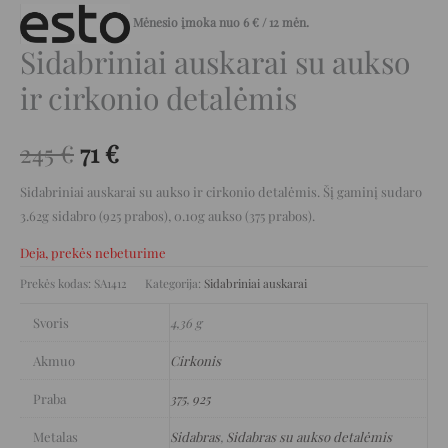
Mėnesio įmoka nuo
6
€
/ 12 mėn.
Sidabriniai auskarai su aukso
ir cirkonio detalėmis
245
€
71
€
Sidabriniai auskarai su aukso ir cirkonio detalėmis. Šį gaminį sudaro
3.62g sidabro (925 prabos), 0.10g aukso (375 prabos).
Deja, prekės nebeturime
Prekės kodas:
SA1412
Kategorija:
Sidabriniai auskarai
Svoris
4,36 g
Akmuo
Cirkonis
Praba
375
,
925
Metalas
Sidabras
,
Sidabras su aukso detalėmis