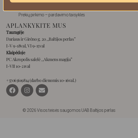
Privatumas
Prekių pirkimo – pardavimo taisyklės
APLANKYKITE MUS
Tauragėje
Dariaus ir Girėno g. 20 ,,Baltijos perlas”
I-V 9-18val, VI 9-15val
Klaipėdoje
PC Akropolis salelė ,,Akmens magija”
I-VII 10-21val
+37063619814 (darbo dienomis 10-16val.)
F
I
E
a
n
n
c
s
v
e
t
e
b
a
l
© 2026 Visos teisės saugomos UAB Baltijos perlas
o
g
o
o
r
p
k
a
e
m