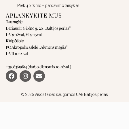
Prekių pirkimo – pardavimo taisyklės
APLANKYKITE MUS
Tauragėje
Dariaus ir Girėno g. 20 ,,Baltijos perlas”
I-V 9-18val, VI 9-15val
Klaipėdoje
PC Akropolis salelė ,,Akmens magija”
I-VII 10-21val
+37063619814 (darbo dienomis 10-16val.)
F
I
E
a
n
n
c
s
v
e
t
e
b
a
l
© 2026 Visos teisės saugomos UAB Baltijos perlas
o
g
o
o
r
p
k
a
e
m