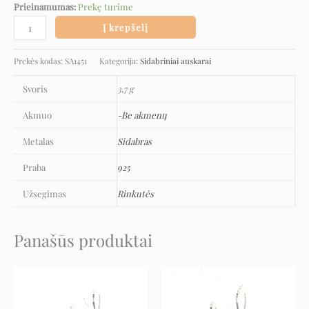
Prieinamumas:
Prekę turime
Į krepšelį
Prekės kodas:
SA1451
Kategorija:
Sidabriniai auskarai
Svoris
3,7 g
Akmuo
-Be akmenų
Metalas
Sidabras
Praba
925
Užsegimas
Rinkutės
Panašūs produktai
Original
Current
Original
Current
price
price
price
price
was:
is:
was:
is:
175 €.
87 €.
129 €.
64 €.