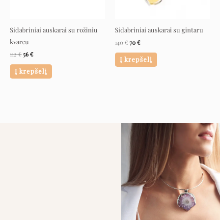
Sidabriniai auskarai su rožiniu
Sidabriniai auskarai su gintaru
kvarcu
140
€
70
€
112
€
56
€
Į krepšelį
Į krepšelį