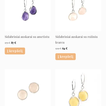
Sidabriniai auskarai su ametistu
Sidabriniai auskarai su rožiniu
kvarcu
175
€
87
€
129
€
64
€
Į krepšelį
Į krepšelį
Original
Current
Original
Current
price
price
price
price
was:
is:
was:
is:
112 €.
56 €.
140 €.
70 €.