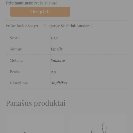
Prieinamumas:
Prekę turime
Į krepšelį
Prekės kodas:
SA2471
Kategorija:
Sidabriniai auskarai
Svoris
1,4 g
Akmuo
Emalis
Metalas
Sidabras
Praba
925
Užsegimas
Angliškas
Panašūs produktai
Original
Current
Original
Current
price
price
price
price
was:
is:
was:
is:
149 €.
74 €.
126 €.
63 €.