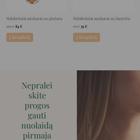
Sidabriniai auskarai su gintaru
Sidabriniai auskarai su lazuritu
169
€
84
€
78
€
39
€
Į krepšelį
Į krepšelį
Nepralei
skite
progos
gauti
nuolaidą
pirmaja