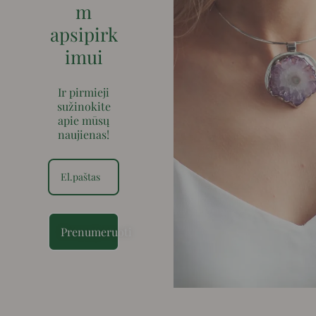
m
apsipirk
imui
Ir pirmieji
sužinokite
apie mūsų
naujienas!
Prenumeruoti