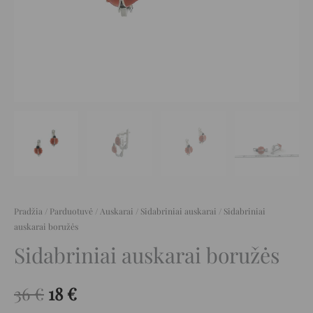
Pradžia
/
Parduotuvė
/
Auskarai
/
Sidabriniai auskarai
/ Sidabriniai
auskarai boružės
Sidabriniai auskarai boružės
36
€
18
€