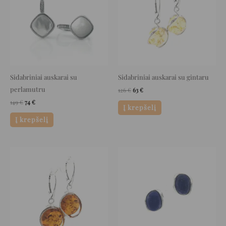
Sidabriniai auskarai su
Sidabriniai auskarai su gintaru
perlamutru
126
€
63
€
149
€
74
€
Į krepšelį
Į krepšelį
Original
Current
Original
Current
price
price
price
price
was:
is:
was:
is:
169 €.
84 €.
78 €.
39 €.