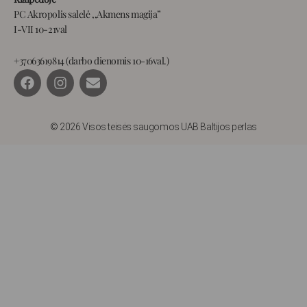
PC Akropolis salelė ,,Akmens magija”
I-VII 10-21val
+37063619814 (darbo dienomis 10-16val.)
F
I
E
a
n
n
c
s
v
e
t
e
b
a
l
© 2026 Visos teisės saugomos UAB Baltijos perlas
o
g
o
o
r
p
k
a
e
m