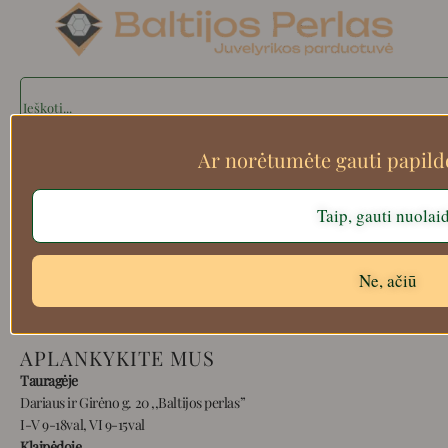
Search
Ar norėtumėte gauti papil
Apie mus
Taip, gauti nuolai
Atsiskaitymo informacija
Prekių grąžinimas
Pristatymas
Ne, ačiū
Privatumas
Prekių pirkimo – pardavimo taisyklės
APLANKYKITE MUS
Tauragėje
Dariaus ir Girėno g. 20 ,,Baltijos perlas”
I-V 9-18val, VI 9-15val
Klaipėdoje