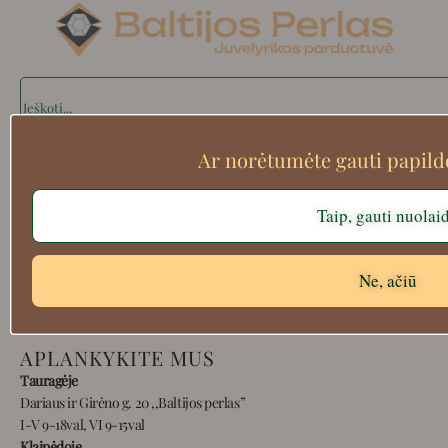
Search
Ar norėtumėte gauti papil
Apie mus
Taip, gauti nuolai
Atsiskaitymo informacija
Prekių grąžinimas
Pristatymas
Ne, ačiū
Privatumas
Prekių pirkimo – pardavimo taisyklės
APLANKYKITE MUS
Tauragėje
Dariaus ir Girėno g. 20 ,,Baltijos perlas”
I-V 9-18val, VI 9-15val
Klaipėdoje