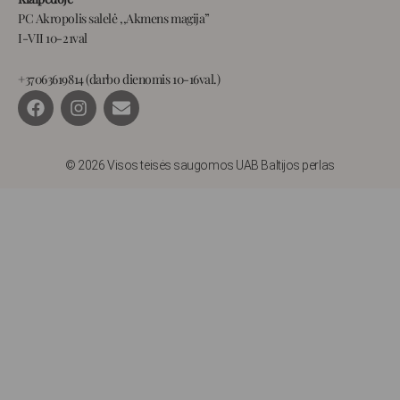
PC Akropolis salelė ,,Akmens magija”
I-VII 10-21val
+37063619814 (darbo dienomis 10-16val.)
F
I
E
a
n
n
c
s
v
e
t
e
b
a
l
© 2026 Visos teisės saugomos UAB Baltijos perlas
o
g
o
o
r
p
k
a
e
m