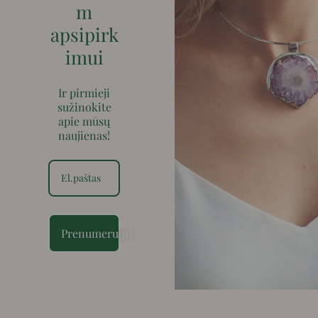
m
apsipirk
imui
Ir pirmieji
sužinokite
apie mūsų
naujienas!
Prenumeruoti