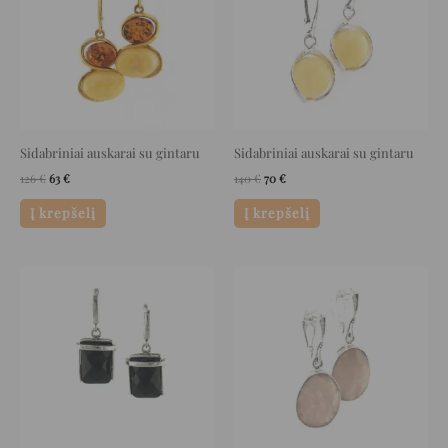
Sidabriniai auskarai su gintaru
Sidabriniai auskarai su gintaru
126
€
63
€
140
€
70
€
Į krepšelį
Į krepšelį
Original
Current
Original
Current
price
price
price
price
was:
is:
was:
is:
249 €.
124 €.
235 €.
117 €.