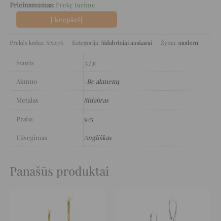
Prieinamumas:
Prekę turime
Į krepšelį
Prekės kodas:
SA1976
Kategorija:
Sidabriniai auskarai
Žyma:
modern
Svoris
3,7 g
Akmuo
-Be akmenų
Metalas
Sidabras
Praba
925
Užsegimas
Angliškas
Panašūs produktai
Original
Current
Original
Current
price
price
price
price
was:
is:
was:
is:
126 €.
63 €.
140 €.
70 €.