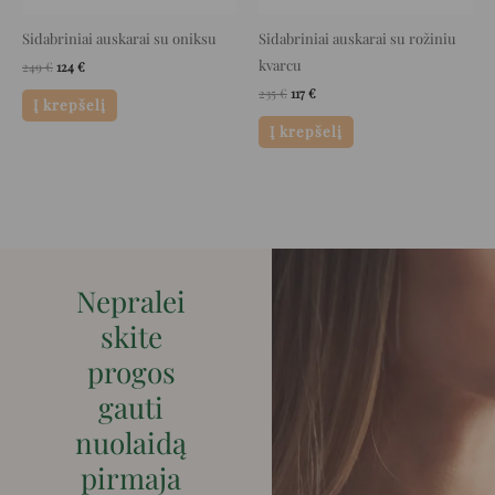
Sidabriniai auskarai su oniksu
Sidabriniai auskarai su rožiniu
kvarcu
249
€
124
€
235
€
117
€
Į krepšelį
Į krepšelį
Nepralei
skite
progos
gauti
nuolaidą
pirmaja