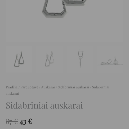
Pradžia
/
Parduotuvė
/
Auskarai
/
Sidabriniai auskarai
/ Sidabriniai
auskarai
Sidabriniai auskarai
87
€
43
€