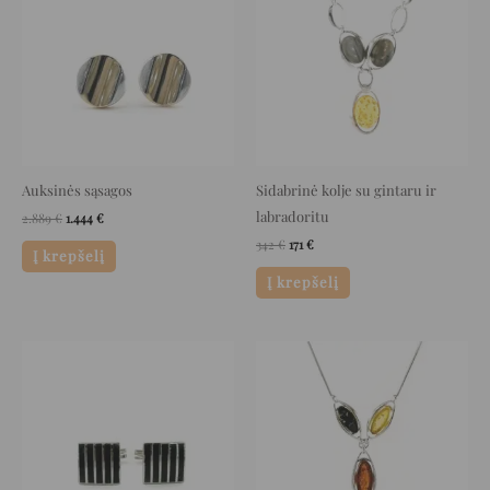
2.889 €.
1.444 €.
342 €.
171 €.
Auksinės sąsagos
Sidabrinė kolje su gintaru ir
labradoritu
2.889
€
1.444
€
342
€
171
€
Į krepšelį
Į krepšelį
Original
Current
Original
Current
price
price
price
price
was:
is:
was:
is:
258 €.
129 €.
190 €.
95 €.