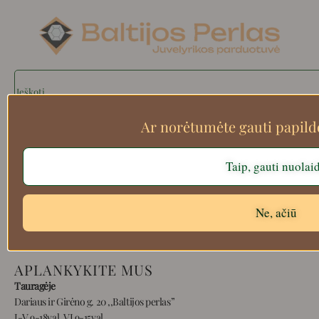
Search
Ar norėtumėte gauti papil
Apie mus
Taip, gauti nuolai
Atsiskaitymo informacija
Prekių grąžinimas
Ne, ačiū
Pristatymas
Privatumas
Prekių pirkimo – pardavimo taisyklės
APLANKYKITE MUS
Tauragėje
Dariaus ir Girėno g. 20 ,,Baltijos perlas”
I-V 9-18val, VI 9-15val