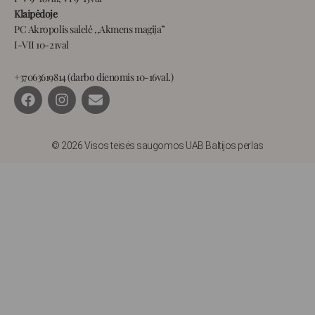
Klaipėdoje
PC Akropolis salelė ,,Akmens magija”
I-VII 10-21val
+37063619814 (darbo dienomis 10-16val.)
F
I
E
a
n
n
c
s
v
e
t
e
b
a
l
© 2026 Visos teisės saugomos UAB Baltijos perlas
o
g
o
o
r
p
k
a
e
m