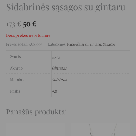
Sidabrinės sąsagos su gintaru
173
€
50
€
Deja, prekės nebeturime
Prekės kodas:
KUS1003
Kategorijos:
Papuošalai su gintaru
,
Sąsagos
Svoris
7,52 g
Akmuo
Gintaras
Metalas
Sidabras
Praba
925
Panašūs produktai
Original
Current
Original
Current
price
price
price
price
was:
is:
was:
is: