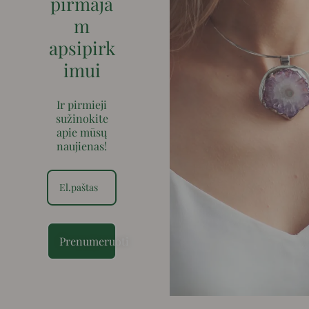
pirmaja
m
apsipirk
imui
Ir pirmieji
sužinokite
apie mūsų
naujienas!
Prenumeruoti