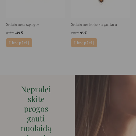
Sidabrinės sąsagos
Sidabrinė kolje su gintaru
258
€
129
€
190
€
95
€
Į krepšelį
Į krepšelį
Nepralei
skite
progos
gauti
nuolaidą