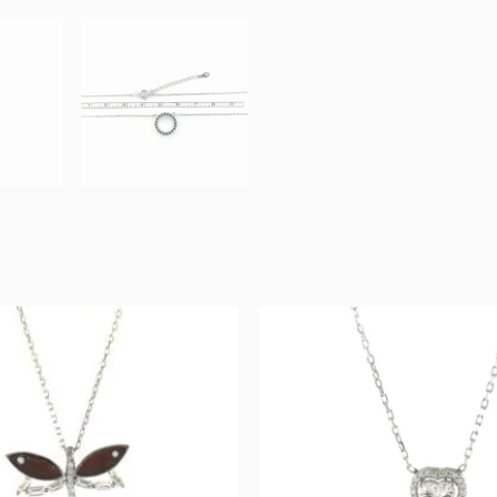
Original
Current
Original
Curr
price
price
price
price
was:
is:
was:
is:
58 €.
29 €.
86 €.
43 €.