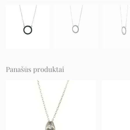
Panašūs produktai
Original
Current
price
price
was:
is:
49 €.
24 €.