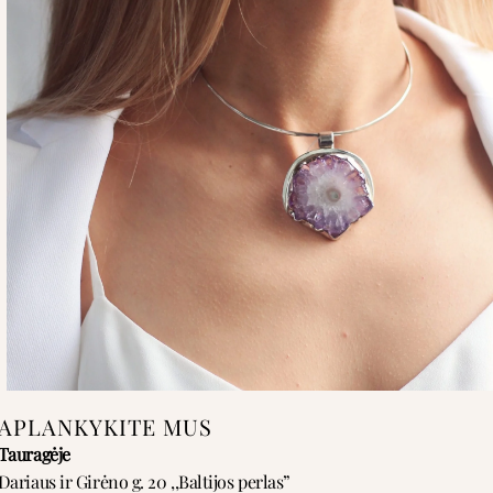
APLANKYKITE MUS
Tauragėje
Dariaus ir Girėno g. 20 ,,Baltijos perlas”