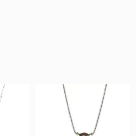
ent
Original
Current
price
price
was:
is:
129 €.
64 €.