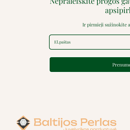
Nepraleiskite progos g
apsipi
Ir pirmieji sužinokite
Prenume