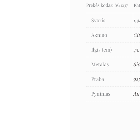
Prekės kodas:
SG1237
Ka
Svoris
1,9
Akmuo
Ci
Ilgis (cm)
43
Metalas
Si
Praba
92
Pynimas
An