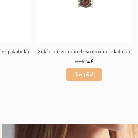
elės pakabuku
Sidabrinė grandinėlė su emalio pakabuku
129
€
64
€
Į krepšelį