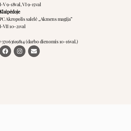
I-V 9-18val, VI 9-15val
Klaipėdoje
PC Akropolis salelė ,,Akmens magija”
I-VII 10-21val
+37063619814 (darbo dienomis 10-16val.)
F
I
E
a
n
n
c
s
v
e
t
e
b
a
l
o
g
o
o
r
p
k
a
e
m