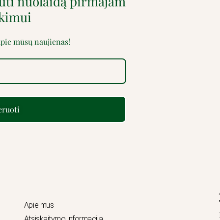
auti nuolaidą pirmajam
rkimui
 apie mūsų naujienas!
ruoti
Apie mus
Atsiskaitymo informacija