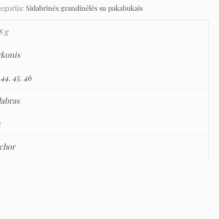
tegorija:
Sidabrinės grandinėlės su pakabukais
8 g
rkonis
,
44
,
45
,
46
dabras
5
chor