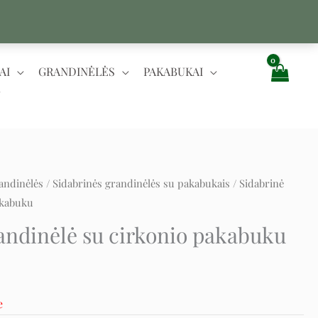
AI
GRANDINĖLĖS
PAKABUKAI
andinėlės
/
Sidabrinės grandinėlės su pakabukais
/ Sidabrinė
t
akabuku
andinėlė su cirkonio pakabuku
e