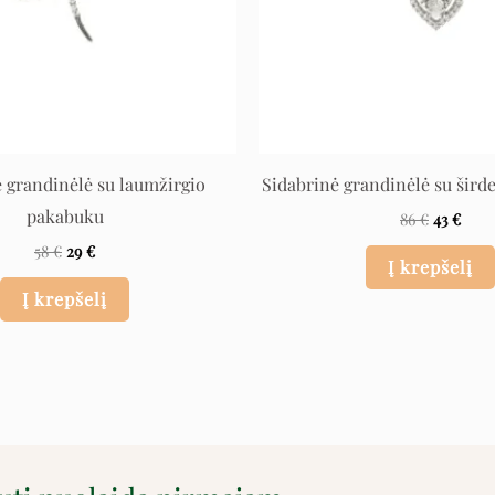
 grandinėlė su laumžirgio
Sidabrinė grandinėlė su šird
pakabuku
86
€
43
€
58
€
29
€
Į krepšelį
Į krepšelį