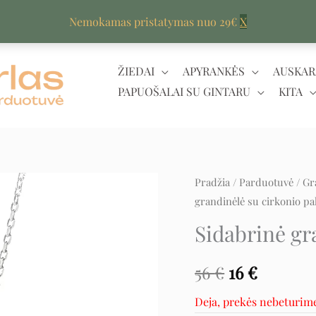
Nemokamas pristatymas nuo 29€
X
ŽIEDAI
APYRANKĖS
AUSKAR
PAPUOŠALAI SU GINTARU
KITA
Pradžia
/
Parduotuvė
/
Gr
Original
Curren
grandinėlė su cirkonio p
price
price
Sidabrinė gr
was:
is:
56
€
16
€
56 €.
16 €.
Deja, prekės nebeturim