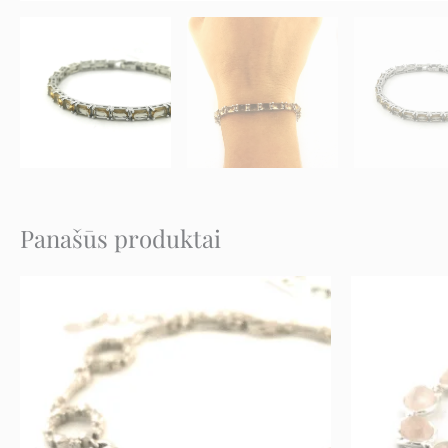
Panašūs produktai
Original
Current
price
price
was:
is:
178 €.
89 €.