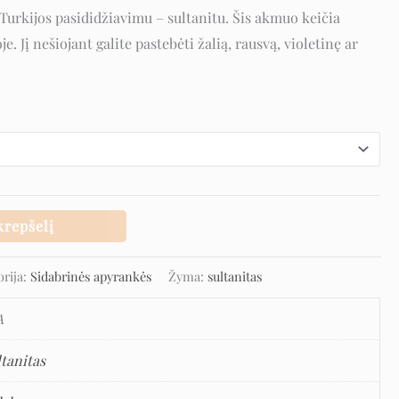
 Turkijos pasididžiavimu – sultanitu. Šis akmuo keičia
je. Jį nešiojant galite pastebėti žalią, rausvą, violetinę ar
krepšelį
orija:
Sidabrinės apyrankės
Žyma:
sultanitas
A
ltanitas