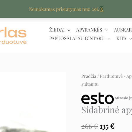
Nemokamas pristatymas nuo 29€
X
ŽIEDAI
APYRANKĖS
AUSKAR
PAPUOŠALAI SU GINTARU
KITA
produkto
Pradžia
/
Parduotuvė
/
Ap
Original
Curr
sultanitu
kiekis:
price
price
Sidabrinė
Mėnesio 
apyrankė
was:
is:
Sidabrinė ap
su
266 €.
135 €.
sultanitu
266
€
135
€