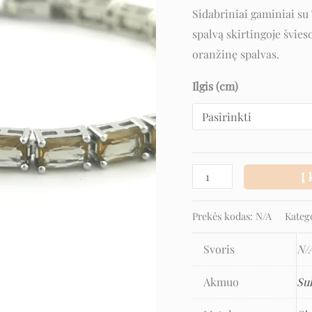
Sidabriniai gaminiai su
spalvą skirtingoje švieso
oranžinę spalvas.
Ilgis (cm)
Į 
Prekės kodas:
N/A
Kateg
Svoris
N/
Akmuo
Su