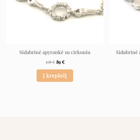
Sidabrinė apyrankė su cirkoniu
Sidabrinė 
178
€
89
€
Į krepšelį