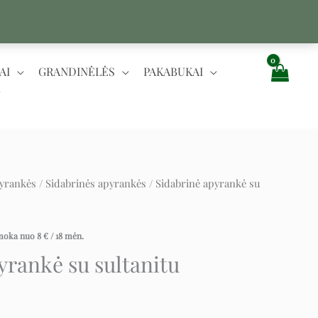
AI
GRANDINĖLĖS
PAKABUKAI
yrankės
/
Sidabrinės apyrankės
/ Sidabrinė apyrankė su
ent
įmoka nuo
8
€
/ 18 mėn.
yrankė su sultanitu