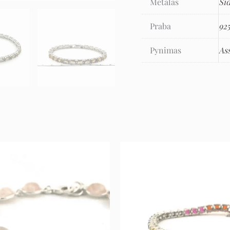
Metalas
Si
Praba
92
Pynimas
As
Original
Current
Pri
price
price
ran
was:
is:
89 
255 €.
127 €.
thr
106