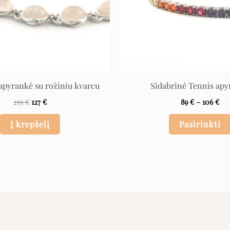
apyrankė su rožiniu kvarcu
Sidabrinė Tennis apy
255
€
127
€
89
€
–
106
€
Į krepšelį
Pasirinkti