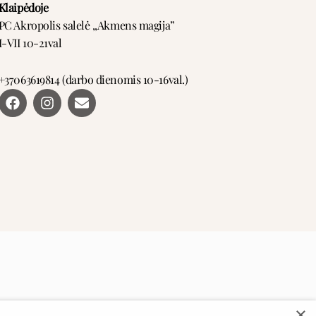
Klaipėdoje
PC Akropolis salelė ,,Akmens magija”
I-VII 10-21val
+37063619814 (darbo dienomis 10-16val.)
F
I
E
a
n
n
c
s
v
e
t
e
b
a
l
o
g
o
o
r
p
k
a
e
m
×