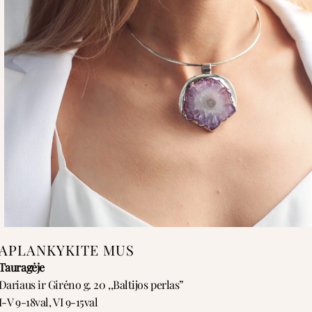
APLANKYKITE MUS
Tauragėje
Dariaus ir Girėno g. 20 ,,Baltijos perlas”
I-V 9-18val, VI 9-15val