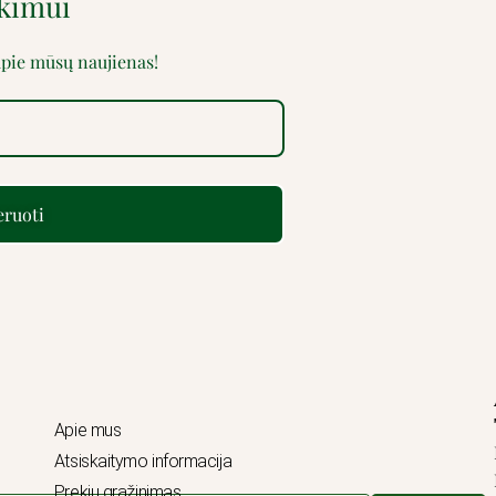
rkimui
 apie mūsų naujienas!
ruoti
Apie mus
Atsiskaitymo informacija
Prekių grąžinimas