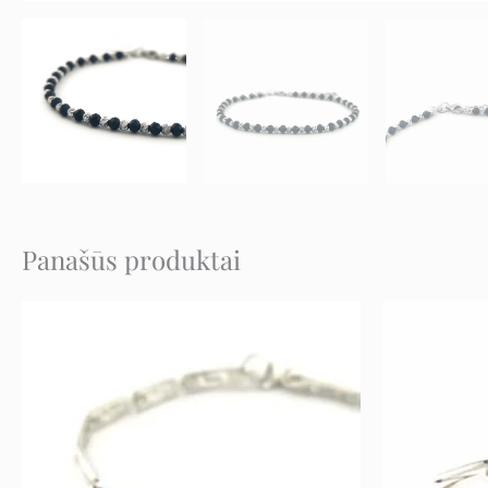
Panašūs produktai
Original
Current
price
price
was:
is:
184 €.
92 €.