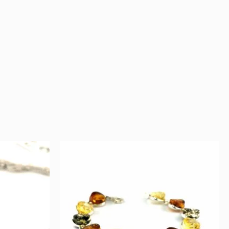
ent
Original
Current
e
price
price
was:
is:
.
319 €.
159 €.