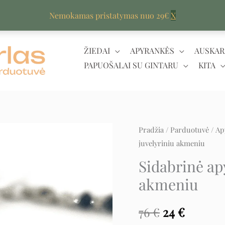
Nemokamas pristatymas nuo 29€
X
ŽIEDAI
APYRANKĖS
AUSKAR
PAPUOŠALAI SU GINTARU
KITA
Pradžia
/
Parduotuvė
/
Ap
Original
Curren
juvelyriniu akmeniu
price
price
Sidabrinė ap
was:
is:
akmeniu
76 €.
24 €.
76
€
24
€