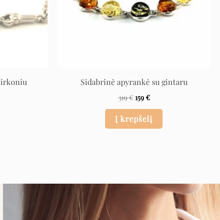
cirkoniu
Sidabrinė apyrankė su gintaru
319
€
159
€
Į krepšelį