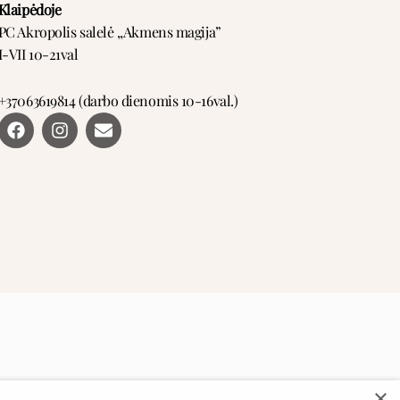
Klaipėdoje
PC Akropolis salelė ,,Akmens magija”
I-VII 10-21val
+37063619814 (darbo dienomis 10-16val.)
F
I
E
a
n
n
c
s
v
e
t
e
b
a
l
o
g
o
o
r
p
k
a
e
m
×