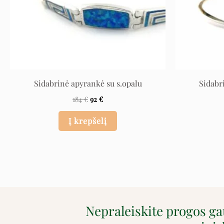
Sidabrinė apyrankė su s.opalu
Sidabr
184
€
92
€
Į krepšelį
Nepraleiskite progos g