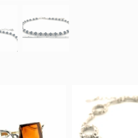
Original
Current
Original
Curr
price
price
price
pric
was:
is:
was:
is:
549 €.
274 €.
178 €.
89 €