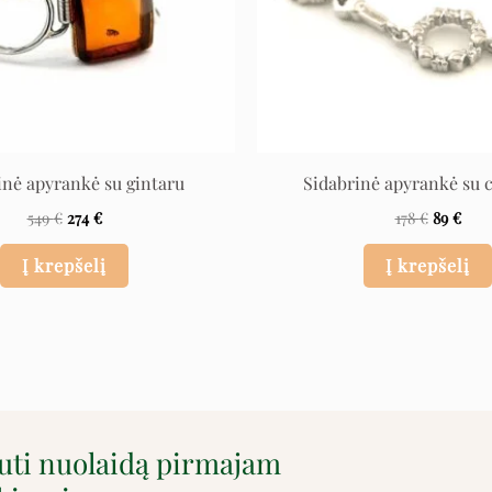
inė apyrankė su gintaru
Sidabrinė apyrankė su 
549
€
274
€
178
€
89
€
Į krepšelį
Į krepšelį
auti nuolaidą pirmajam