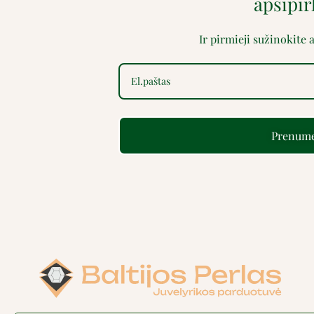
apsipi
Ir pirmieji sužinokite
Prenume