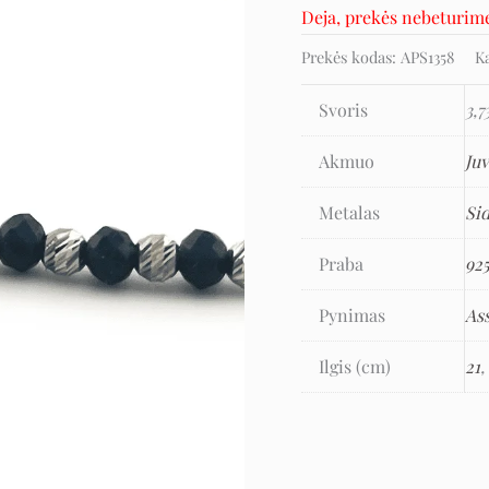
Deja, prekės nebeturim
Prekės kodas:
APS1358
K
Svoris
3,7
Akmuo
Ju
Metalas
Si
Praba
92
Pynimas
As
Ilgis (cm)
21