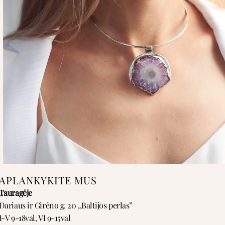
APLANKYKITE MUS
Tauragėje
Dariaus ir Girėno g. 20 ,,Baltijos perlas”
I-V 9-18val, VI 9-15val