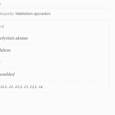
e
ategorija:
Sidabrinės apyrankės
3 g
velyrinis akmuo
dabras
5
sembled
,
21,5
,
22
,
22,5
,
23
,
23,5
,
24