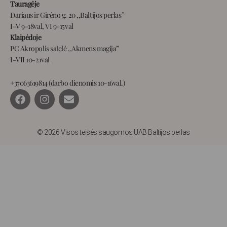
Tauragėje
Dariaus ir Girėno g. 20 ,,Baltijos perlas”
I-V 9-18val, VI 9-15val
Klaipėdoje
PC Akropolis salelė ,,Akmens magija”
I-VII 10-21val
+37063619814 (darbo dienomis 10-16val.)
F
I
E
a
n
n
c
s
v
e
t
e
b
a
l
© 2026 Visos teisės saugomos UAB Baltijos perlas
o
g
o
o
r
p
k
a
e
m