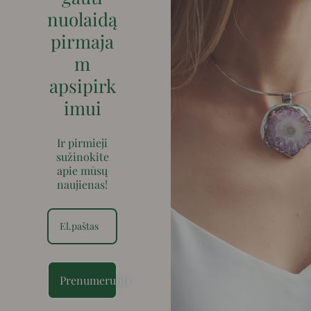
nuolaidą
pirmaja
m
apsipirk
imui
Ir pirmieji
sužinokite
apie mūsų
naujienas!
Prenumeruoti