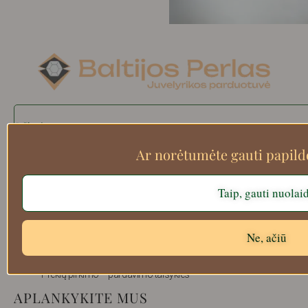
Search
Ar norėtumėte gauti papil
Apie mus
Taip, gauti nuolai
Atsiskaitymo informacija
Prekių grąžinimas
Ne, ačiū
Pristatymas
Privatumas
Prekių pirkimo – pardavimo taisyklės
APLANKYKITE MUS