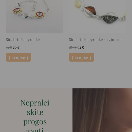
Sidabrinė apyrankė
Sidabrinė apyrankė su gintaru
41
€
20
€
189
€
94
€
Į krepšelį
Į krepšelį
Nepralei
skite
progos
gauti