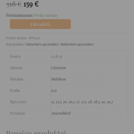
318
€
159
€
Prieinamumas:
Prekę turime
Į krepšelį
Prekės kodas:
APS1310
Kategorijos:
Gintarinės apyrankės
,
Sidabrinės apyrankės
Svoris
13,82 g
Akmuo
Gintaras
Metalas
Sidabras
Praba
925
Ilgis (cm)
15
,
15,5
,
16
,
16,5
,
17
,
17,5
,
18
,
18,5
,
19
,
19,5
Pynimas
Assembled
Panašūs produktai