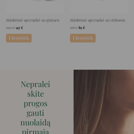
Sidabrinė apyrankė su gintaru
Sidabrinė apyrankė su cirkoniu
290
€
145
€
178
€
89
€
Į krepšelį
Į krepšelį
Nepralei
skite
progos
gauti
nuolaidą
pirmaja