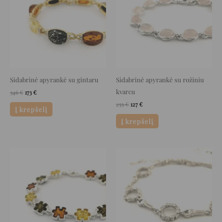
Sidabrinė apyrankė su gintaru
Sidabrinė apyrankė su rožiniu
kvarcu
346
€
173
€
255
€
127
€
Į krepšelį
Į krepšelį
Original
Current
Original
Current
price
price
price
price
was:
is:
was:
is:
290 €.
145 €.
178 €.
89 €.