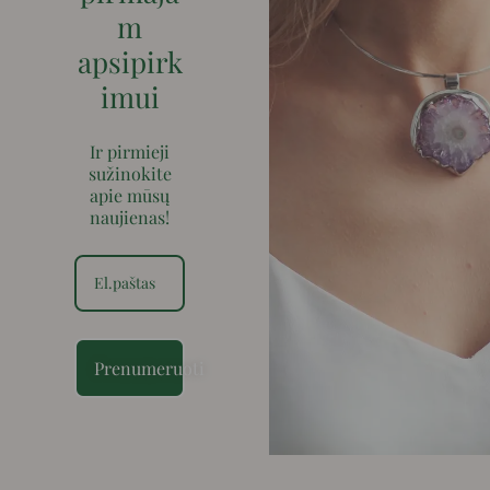
m
apsipirk
imui
Ir pirmieji
sužinokite
apie mūsų
naujienas!
Prenumeruoti