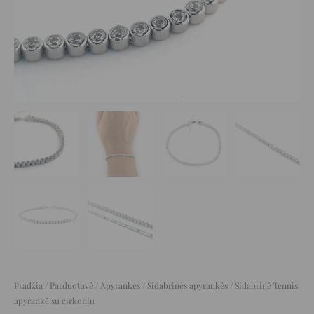
Pradžia
/
Parduotuvė
/
Apyrankės
/
Sidabrinės apyrankės
/ Sidabrinė Tennis
apyrankė su cirkoniu