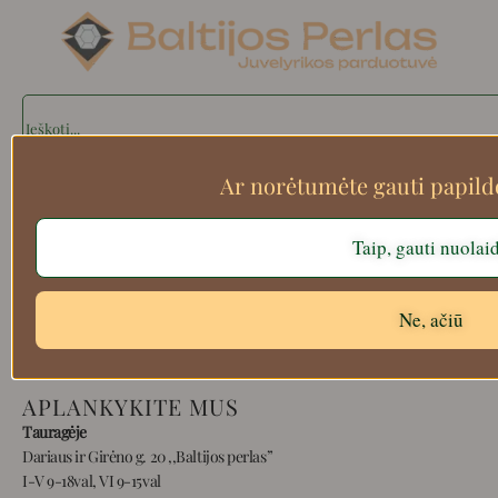
Search
Ar norėtumėte gauti papil
Apie mus
Taip, gauti nuolai
Atsiskaitymo informacija
Prekių grąžinimas
Pristatymas
Ne, ačiū
Privatumas
Prekių pirkimo – pardavimo taisyklės
APLANKYKITE MUS
Tauragėje
Dariaus ir Girėno g. 20 ,,Baltijos perlas”
I-V 9-18val, VI 9-15val