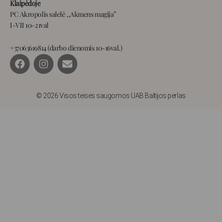
Klaipėdoje
PC Akropolis salelė ,,Akmens magija”
I-VII 10-21val
+37063619814 (darbo dienomis 10-16val.)
F
I
E
a
n
n
c
s
v
e
t
e
b
a
l
© 2026 Visos teisės saugomos UAB Baltijos perlas
o
g
o
o
r
p
k
a
e
m