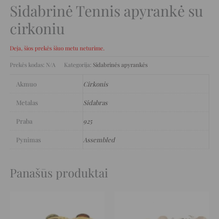
Sidabrinė Tennis apyrankė su
cirkoniu
Deja, šios prekės šiuo metu neturime.
Prekės kodas:
N/A
Kategorija:
Sidabrinės apyrankės
Akmuo
Cirkonis
Metalas
Sidabras
Praba
925
Pynimas
Assembled
Panašūs produktai
Original
Current
Original
Current
price
price
price
price
was:
is:
was:
is:
346 €.
173 €.
255 €.
127 €.