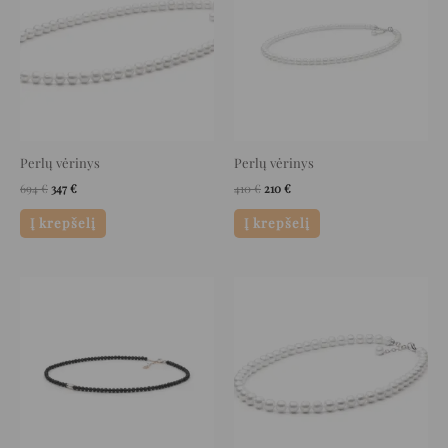
Perlų vėrinys
Perlų vėrinys
694
€
347
€
410
€
210
€
Į krepšelį
Į krepšelį
Original
Current
Original
Current
price
price
price
price
was:
is:
was:
is:
172 €.
86 €.
726 €.
363 €.