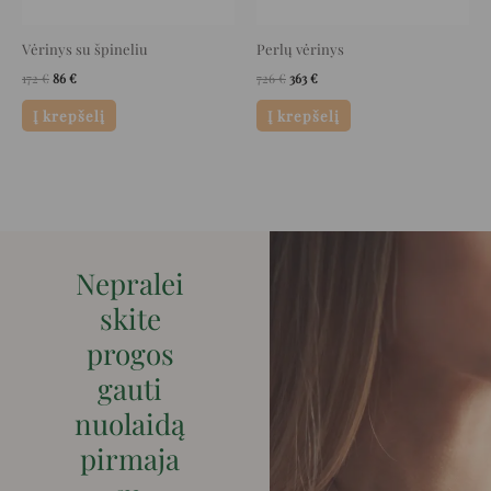
Vėrinys su špineliu
Perlų vėrinys
172
€
86
€
726
€
363
€
Į krepšelį
Į krepšelį
Nepralei
skite
progos
gauti
nuolaidą
pirmaja