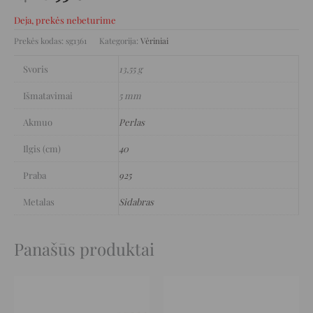
Deja, prekės nebeturime
Prekės kodas:
sg1361
Kategorija:
Vėriniai
Svoris
13,55 g
Išmatavimai
5 mm
Akmuo
Perlas
Ilgis (cm)
40
Praba
925
Metalas
Sidabras
Panašūs produktai
Original
Current
Original
Current
price
price
price
price
was:
is:
was:
is:
694 €.
347 €.
410 €.
210 €.