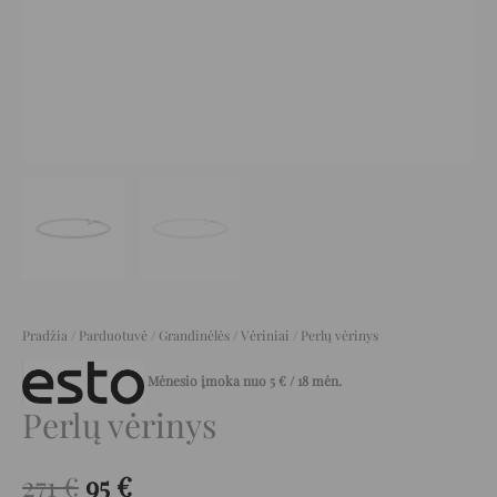
Pradžia
/
Parduotuvė
/
Grandinėlės
/
Vėriniai
/ Perlų vėrinys
Mėnesio įmoka nuo
5
€
/ 18 mėn.
Perlų vėrinys
271
€
95
€