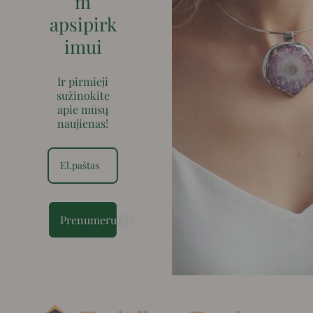
m
apsipirk
imui
Ir pirmieji
sužinokite
apie mūsų
naujienas!
Prenumeruoti