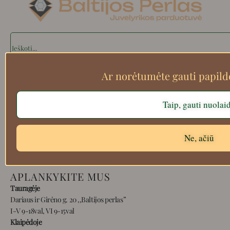
Search
Ar norėtumėte gauti papil
Apie mus
Taip, gauti nuolai
Atsiskaitymo informacija
Prekių grąžinimas
Pristatymas
Ne, ačiū
Privatumas
Prekių pirkimo – pardavimo taisyklės
APLANKYKITE MUS
Tauragėje
Dariaus ir Girėno g. 20 ,,Baltijos perlas”
I-V 9-18val, VI 9-15val
Klaipėdoje