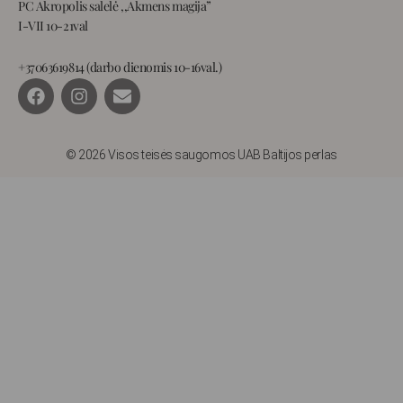
PC Akropolis salelė ,,Akmens magija”
I-VII 10-21val
+37063619814 (darbo dienomis 10-16val.)
F
I
E
a
n
n
c
s
v
e
t
e
b
a
l
© 2026 Visos teisės saugomos UAB Baltijos perlas
o
g
o
o
r
p
k
a
e
m