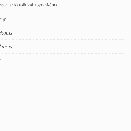
egorija:
Karoliukai apyrankėms
5 g
rkonis
dabras
5