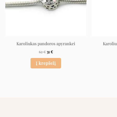
Karoliukas pandoros apyrankei
Karoli
62
€
31
€
Į krepšelį