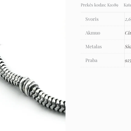
Prekės kodas:
K1089
Kat
Svoris
2,6
Akmuo
Ci
Metalas
Si
Praba
92