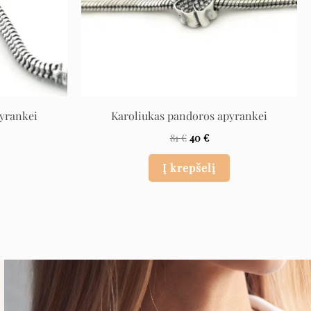
yrankei
Karoliukas pandoros apyrankei
81
€
40
€
Į krepšelį