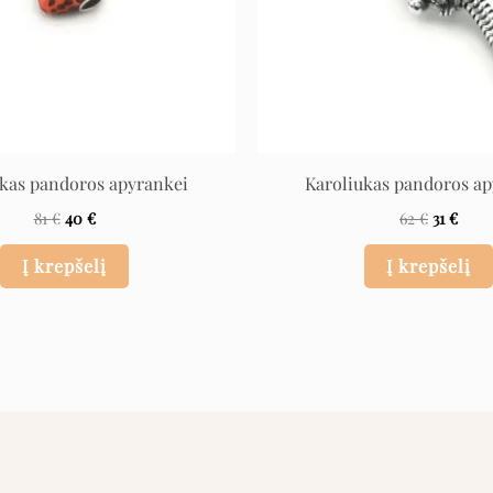
ukas pandoros apyrankei
Karoliukas pandoros ap
81
€
40
€
62
€
31
€
Į krepšelį
Į krepšelį