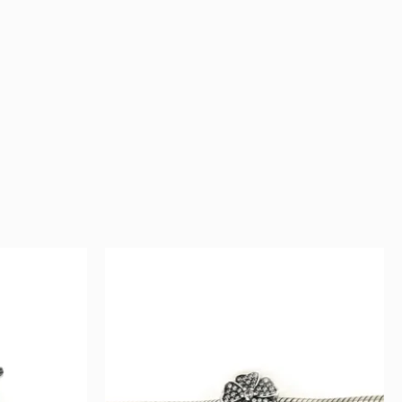
ent
Original
Current
price
price
was:
is:
81 €.
40 €.