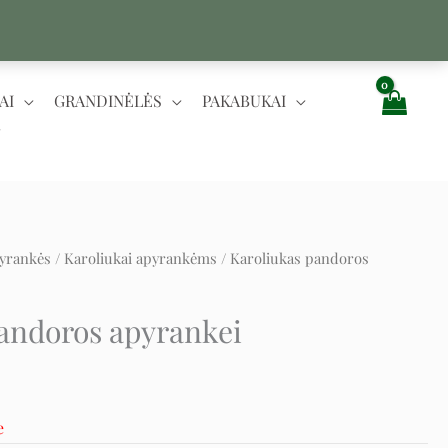
AI
GRANDINĖLĖS
PAKABUKAI
yrankės
/
Karoliukai apyrankėms
/ Karoliukas pandoros
t
andoros apyrankei
e