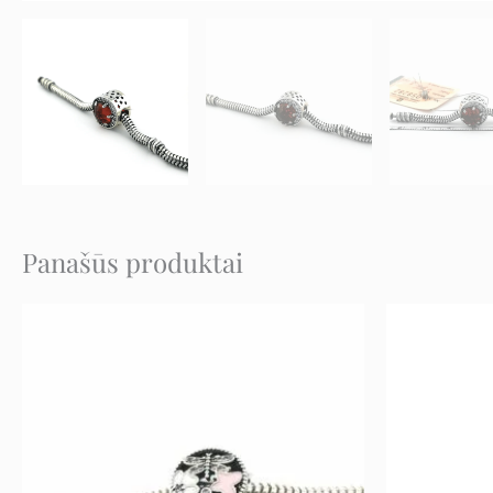
Panašūs produktai
Original
Current
price
price
was:
is:
62 €.
31 €.