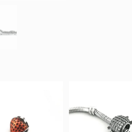
Original
Current
Original
Curr
price
price
price
price
was:
is:
was:
is:
81 €.
40 €.
62 €.
31 €.