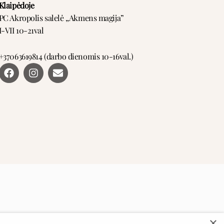
Klaipėdoje
PC Akropolis salelė ,,Akmens magija”
I-VII 10-21val
+37063619814 (darbo dienomis 10-16val.)
F
I
E
a
n
n
c
s
v
e
t
e
b
a
l
o
g
o
o
r
p
k
a
e
m
×