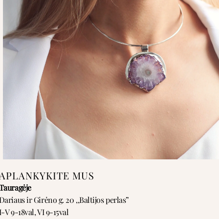
APLANKYKITE MUS
Tauragėje
Dariaus ir Girėno g. 20 ,,Baltijos perlas”
I-V 9-18val, VI 9-15val