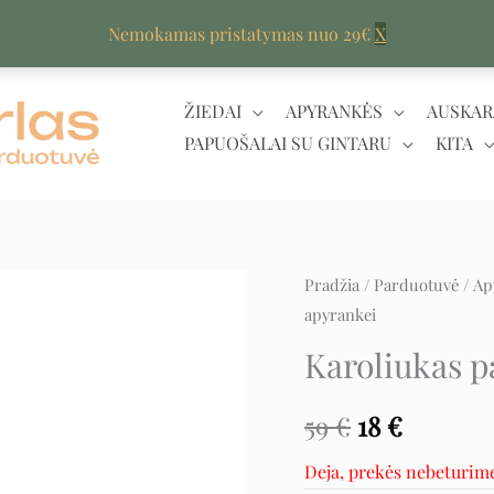
Nemokamas pristatymas nuo 29€
X
ŽIEDAI
APYRANKĖS
AUSKAR
PAPUOŠALAI SU GINTARU
KITA
Pradžia
/
Parduotuvė
/
Ap
Original
Curren
apyrankei
price
price
Karoliukas p
was:
is:
59
€
18
€
59 €.
18 €.
Deja, prekės nebeturim