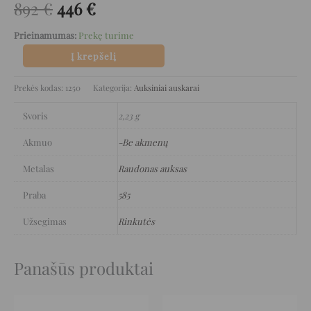
892
€
446
€
Prieinamumas:
Prekę turime
Į krepšelį
Prekės kodas:
1250
Kategorija:
Auksiniai auskarai
Svoris
2,23 g
Akmuo
-Be akmenų
Metalas
Raudonas auksas
Praba
585
Užsegimas
Rinkutės
Panašūs produktai
Original
Current
Original
Current
price
price
price
price