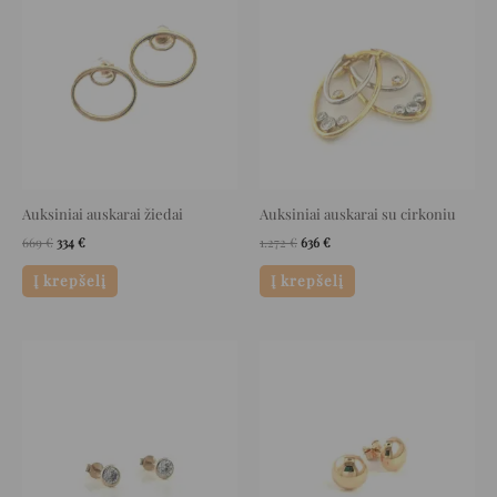
was:
is:
was:
is:
669 €.
334 €.
1.272 €.
636 €.
Auksiniai auskarai žiedai
Auksiniai auskarai su cirkoniu
669
€
334
€
1.272
€
636
€
Į krepšelį
Į krepšelį
Original
Current
Original
Current
price
price
price
price
was:
is:
was:
is:
339 €.
169 €.
416 €.
208 €.