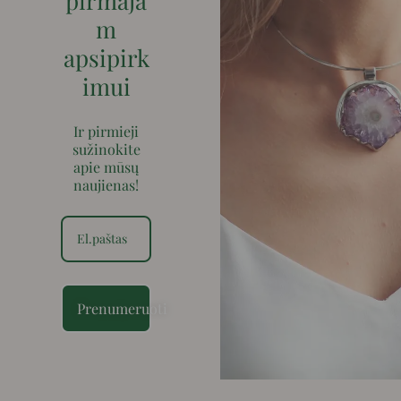
pirmaja
m
apsipirk
imui
Ir pirmieji
sužinokite
apie mūsų
naujienas!
Prenumeruoti