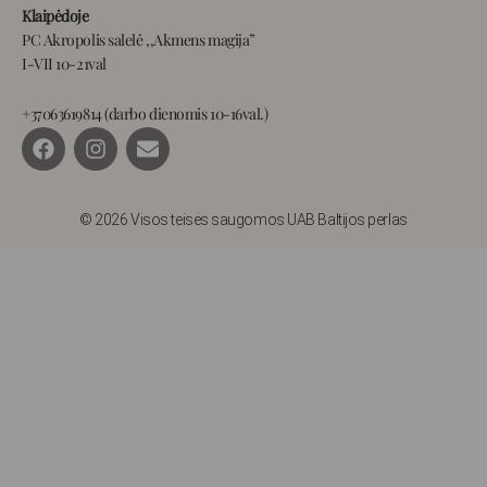
Klaipėdoje
PC Akropolis salelė ,,Akmens magija”
I-VII 10-21val
+37063619814 (darbo dienomis 10-16val.)
F
I
E
a
n
n
c
s
v
e
t
e
b
a
l
© 2026 Visos teisės saugomos UAB Baltijos perlas
o
g
o
o
r
p
k
a
e
m