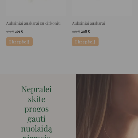
Auksiniai auskarai su cirkoniu
Auksiniai auskarai
339
€
169
€
416
€
208
€
Į krepšelį
Į krepšelį
Nepralei
skite
progos
gauti
nuolaidą