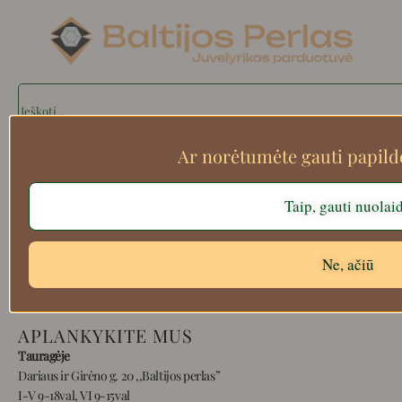
Search
Ar norėtumėte gauti papil
Apie mus
Taip, gauti nuolai
Atsiskaitymo informacija
Prekių grąžinimas
Pristatymas
Ne, ačiū
Privatumas
Prekių pirkimo – pardavimo taisyklės
APLANKYKITE MUS
Tauragėje
Dariaus ir Girėno g. 20 ,,Baltijos perlas”
I-V 9-18val, VI 9-15val