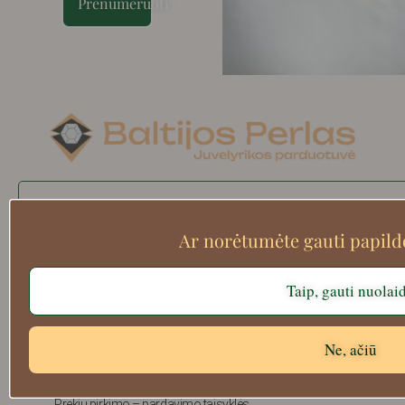
Prenumeruoti
Search
Ar norėtumėte gauti papil
Taip, gauti nuolai
Apie mus
Atsiskaitymo informacija
Prekių grąžinimas
Ne, ačiū
Pristatymas
Privatumas
Prekių pirkimo – pardavimo taisyklės