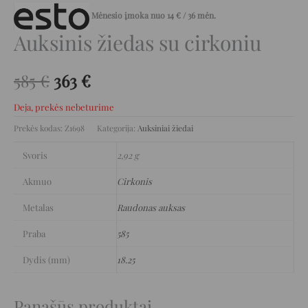
Mėnesio įmoka nuo
14
€
/ 36 mėn.
Auksinis žiedas su cirkoniu
585
€
363
€
Deja, prekės nebeturime
Prekės kodas:
Z1698
Kategorija:
Auksiniai žiedai
Svoris
2,92 g
Akmuo
Cirkonis
Metalas
Raudonas auksas
Praba
585
Dydis (mm)
18.25
Panašūs produktai