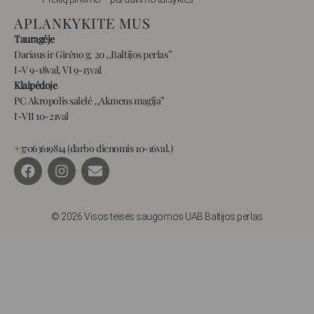
APLANKYKITE MUS
Tauragėje
Dariaus ir Girėno g. 20 ,,Baltijos perlas”
I-V 9-18val, VI 9-15val
Klaipėdoje
PC Akropolis salelė ,,Akmens magija”
I-VII 10-21val
+37063619814 (darbo dienomis 10-16val.)
F
I
E
a
n
n
c
s
v
e
t
e
b
a
l
© 2026 Visos teisės saugomos UAB Baltijos perlas
o
g
o
o
r
p
k
a
e
m