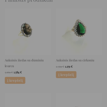
Original
Current
Original
Current
price
price
price
price
was:
is:
was:
is:
3.169 €.
1.584 €.
2.359 €.
1.179 €.
Auksinis žiedas su dūminiu
Auksinis žiedas su cirkoniu
kvarcu
2.359
€
1.179
€
3.169
€
1.584
€
Į krepšelį
Į krepšelį
Original
Current
Original
Current
price
price
price
price
was:
is:
was:
is:
979 €.
489 €.
3.100 €.
1.550 €.