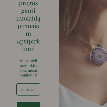
progos
gauti
nuolaidą
pirmaja
m
apsipirk
imui
Ir pirmieji
sužinokite
apie mūsų
naujienas!