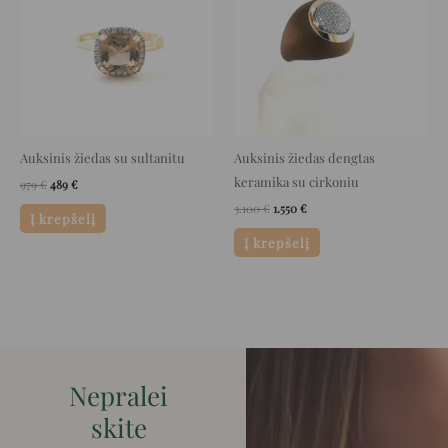
Auksinis žiedas su sultanitu
Auksinis žiedas dengtas
keramika su cirkoniu
979
€
489
€
3.100
€
1.550
€
Į krepšelį
Į krepšelį
Nepralei
skite