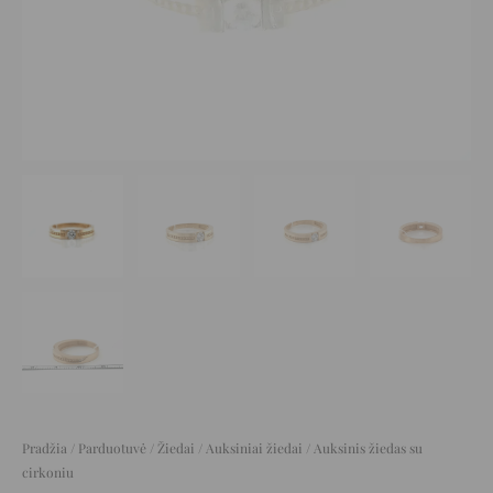
Pradžia
/
Parduotuvė
/
Žiedai
/
Auksiniai žiedai
/ Auksinis žiedas su
cirkoniu