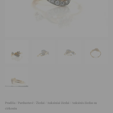
Pradžia
/
Parduotuvė
/
Žiedai
/
Auksiniai žiedai
/ Auksinis žiedas su
cirkoniu