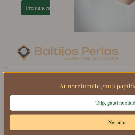
Prenumeruoti
Search
Ar norėtumėte gauti papil
Taip, gauti nuolai
Apie mus
Atsiskaitymo informacija
Prekių grąžinimas
Ne, ačiū
Pristatymas
Privatumas