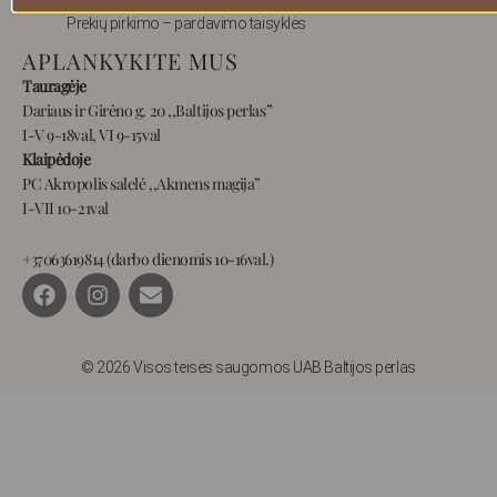
Prekių pirkimo – pardavimo taisyklės
APLANKYKITE MUS
Tauragėje
Dariaus ir Girėno g. 20 ,,Baltijos perlas”
I-V 9-18val, VI 9-15val
Klaipėdoje
PC Akropolis salelė ,,Akmens magija”
I-VII 10-21val
+37063619814 (darbo dienomis 10-16val.)
F
I
E
a
n
n
c
s
v
e
t
e
b
a
l
© 2026 Visos teisės saugomos UAB Baltijos perlas
o
g
o
o
r
p
k
a
e
m