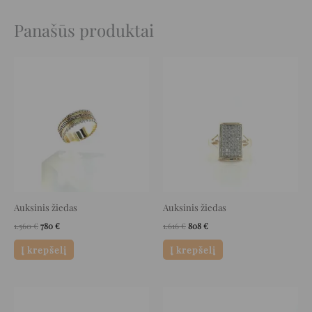
Panašūs produktai
Original
Current
Original
Current
price
price
price
price
was:
is:
was:
is:
1.560 €.
780 €.
1.616 €.
808 €.
Auksinis žiedas
Auksinis žiedas
1.560
€
780
€
1.616
€
808
€
Į krepšelį
Į krepšelį
Original
Current
Original
Current
price
price
price
price