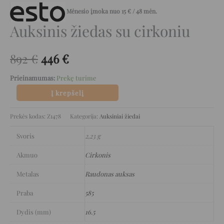
Mėnesio įmoka nuo
15
€
/ 48 mėn.
Auksinis žiedas su cirkoniu
892
€
446
€
Prieinamumas:
Prekę turime
Į krepšelį
Prekės kodas:
Z1478
Kategorija:
Auksiniai žiedai
Svoris
2,23 g
Akmuo
Cirkonis
Metalas
Raudonas auksas
Praba
585
Dydis (mm)
16.5