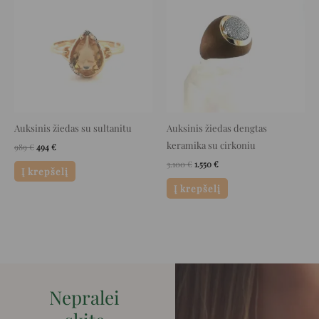
was:
is:
was:
is:
989 €.
494 €.
3.100 €.
1.550 €.
Auksinis žiedas su sultanitu
Auksinis žiedas dengtas
keramika su cirkoniu
989
€
494
€
3.100
€
1.550
€
Į krepšelį
Į krepšelį
Nepralei