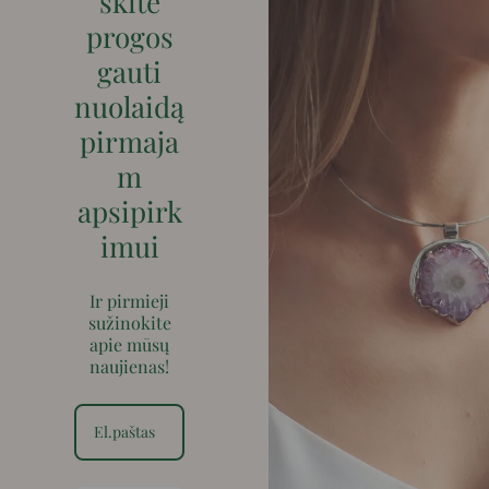
skite
progos
gauti
nuolaidą
pirmaja
m
apsipirk
imui
Ir pirmieji
sužinokite
apie mūsų
naujienas!