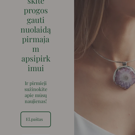
skite
progos
gauti
nuolaidą
pirmaja
m
apsipirk
imui
Ir pirmieji
sužinokite
apie mūsų
naujienas!