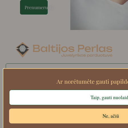
Prenumeruoti
Search
Ar norėtumėte gauti papil
Taip, gauti nuolai
Apie mus
Atsiskaitymo informacija
Prekių grąžinimas
Ne, ačiū
Pristatymas
Privatumas