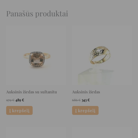
Panašūs produktai
Original
Current
Original
Current
price
price
price
price
was:
is:
was:
is:
979 €.
489 €.
686 €.
343 €.
Auksinis žiedas su sultanitu
Auksinis žiedas
979
€
489
€
686
€
343
€
Į krepšelį
Į krepšelį
Original
Current
Original
Current
price
price
price
price