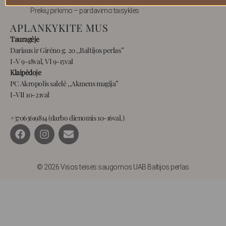
Prekių pirkimo – pardavimo taisyklės
APLANKYKITE MUS
Tauragėje
Dariaus ir Girėno g. 20 ,,Baltijos perlas”
I-V 9-18val, VI 9-15val
Klaipėdoje
PC Akropolis salelė ,,Akmens magija”
I-VII 10-21val
+37063619814 (darbo dienomis 10-16val.)
F
I
E
a
n
n
c
s
v
e
t
e
b
a
l
© 2026 Visos teisės saugomos UAB Baltijos perlas
o
g
o
o
r
p
k
a
e
m