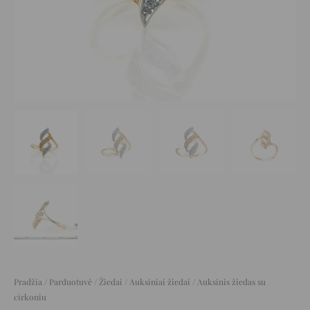
Pradžia
/
Parduotuvė
/
Žiedai
/
Auksiniai žiedai
/ Auksinis žiedas su
cirkoniu