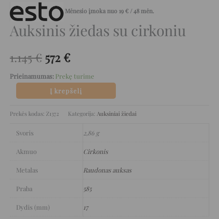
Mėnesio įmoka nuo
19
€
/ 48 mėn.
Auksinis žiedas su cirkoniu
1.145
€
572
€
Prieinamumas:
Prekę turime
Į krepšelį
Prekės kodas:
Z1372
Kategorija:
Auksiniai žiedai
Svoris
2,86 g
Akmuo
Cirkonis
Metalas
Raudonas auksas
Praba
585
Dydis (mm)
17