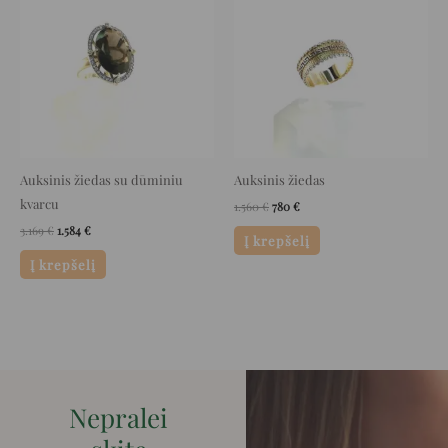
was:
is:
was:
is:
3.169 €.
1.584 €.
1.560 €.
780 €.
Auksinis žiedas su dūminiu
Auksinis žiedas
kvarcu
1.560
€
780
€
3.169
€
1.584
€
Į krepšelį
Į krepšelį
Nepralei