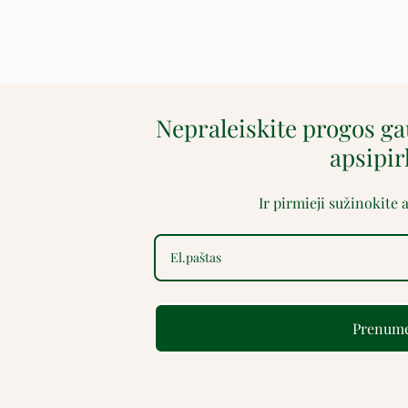
Nepraleiskite progos g
apsipi
Ir pirmieji sužinokite
Prenume