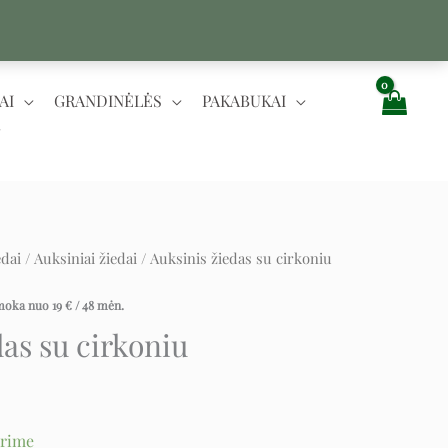
AI
GRANDINĖLĖS
PAKABUKAI
edai
/
Auksiniai žiedai
/ Auksinis žiedas su cirkoniu
rent
e
įmoka nuo
19
€
/ 48 mėn.
das su cirkoniu
€.
urime