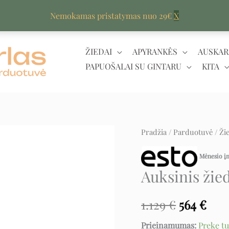
Nemokamas pristatymas nuo 29€
X
ŽIEDAI
APYRANKĖS
AUSKAR
PAPUOŠALAI SU GINTARU
KITA
produkto
Pradžia
/
Parduotuvė
/
Ži
Original
Cur
kiekis:
price
pric
Mėnesio 
Auksinis
Auksinis žie
žiedas
was:
is:
su
1.129 €.
564 
1.129
€
564
€
cirkoniu
Prieinamumas:
Prekę t