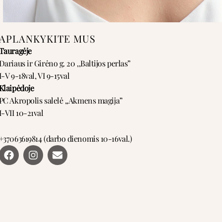
APLANKYKITE MUS
Tauragėje
Dariaus ir Girėno g. 20 ,,Baltijos perlas”
I-V 9-18val, VI 9-15val
Klaipėdoje
PC Akropolis salelė ,,Akmens magija”
I-VII 10-21val
+37063619814 (darbo dienomis 10-16val.)
F
I
E
a
n
n
c
s
v
e
t
e
b
a
l
o
g
o
o
r
p
k
a
e