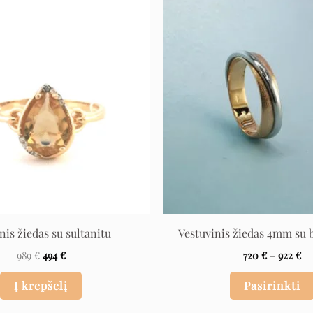
Original
Current
Pr
price
price
ra
was:
is:
72
989 €.
494 €.
th
92
nis žiedas su sultanitu
Vestuvinis žiedas 4mm su 
989
€
494
€
720
€
–
922
€
Į krepšelį
Pasirinkti