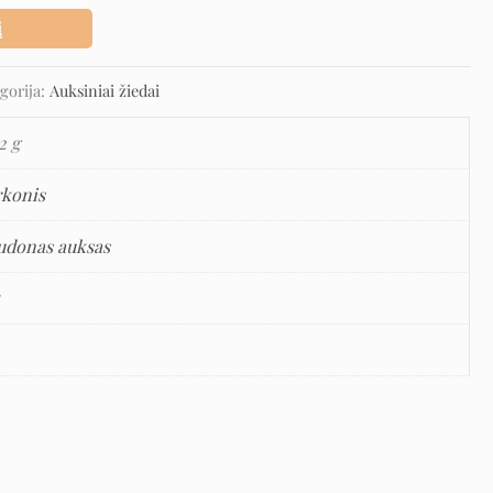
į
gorija:
Auksiniai žiedai
2 g
rkonis
udonas auksas
5