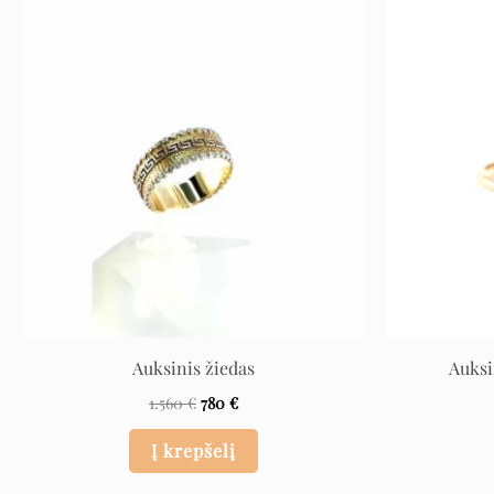
Original
Current
price
price
was:
is:
1.560 €.
780 €.
Auksinis žiedas
Auksi
1.560
€
780
€
Į krepšelį