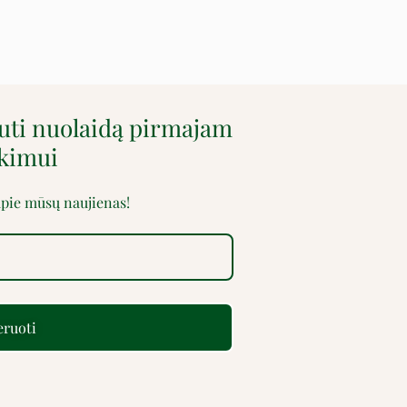
auti nuolaidą pirmajam
rkimui
 apie mūsų naujienas!
ruoti