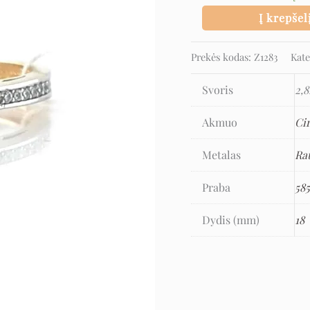
Į krepšel
Prekės kodas:
Z1283
Kate
Svoris
2,8
Akmuo
Ci
Metalas
Ra
Praba
58
Dydis (mm)
18