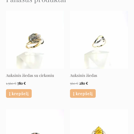
Original
Current
Original
Current
price
price
price
price
was:
is:
was:
is:
1.560 €.
780 €.
560 €.
280 €.
Auksinis žiedas su cirkoniu
Auksinis žiedas
1.560
€
780
€
560
€
280
€
Į krepšelį
Į krepšelį
Original
Current
Original
Current
price
price
price
price
was:
is:
was:
is:
2.896 €.
1.448 €.
1.492 €.
746 €.