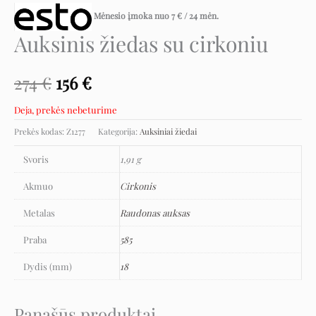
Mėnesio įmoka nuo
7
€
/ 24 mėn.
Auksinis žiedas su cirkoniu
274
€
156
€
Deja, prekės nebeturime
Prekės kodas:
Z1277
Kategorija:
Auksiniai žiedai
Svoris
1,91 g
Akmuo
Cirkonis
Metalas
Raudonas auksas
Praba
585
Dydis (mm)
18
Panašūs produktai