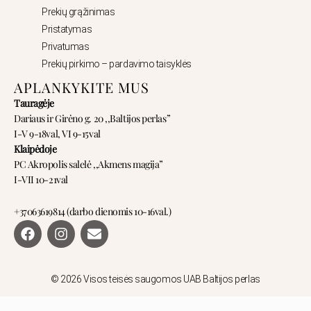
Prekių grąžinimas
Pristatymas
Privatumas
Prekių pirkimo – pardavimo taisyklės
APLANKYKITE MUS
Tauragėje
Dariaus ir Girėno g. 20 ,,Baltijos perlas”
I-V 9-18val, VI 9-15val
Klaipėdoje
PC Akropolis salelė ,,Akmens magija”
I-VII 10-21val
+37063619814 (darbo dienomis 10-16val.)
F
I
E
a
n
n
c
s
v
e
t
e
b
a
l
© 2026 Visos teisės saugomos UAB Baltijos perlas
o
g
o
o
r
p