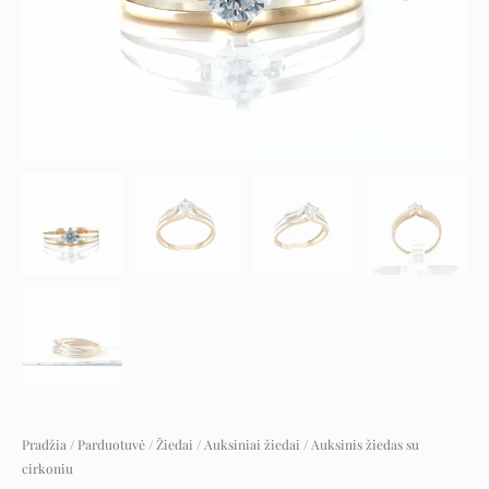
Pradžia
/
Parduotuvė
/
Žiedai
/
Auksiniai žiedai
/ Auksinis žiedas su
cirkoniu