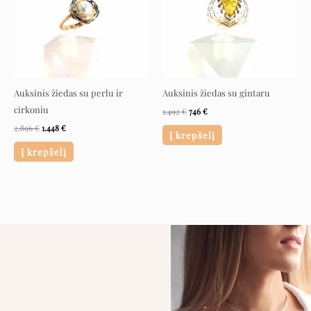
Auksinis žiedas su perlu ir
Auksinis žiedas su gintaru
cirkoniu
1.492
€
746
€
2.896
€
1.448
€
Į krepšelį
Į krepšelį