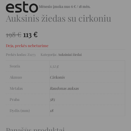
Mėnesio įmoka nuo
6
€
/ 18 mėn.
Auksinis žiedas su cirkoniu
198
€
113
€
Deja, prekės nebeturime
Prekės kodas:
Z1273
Kategorija:
Auksiniai žiedai
Svoris
1,32 g
Akmuo
Cirkonis
Metalas
Raudonas auksas
Praba
585
Dydis (mm)
18
Panašūs produktai