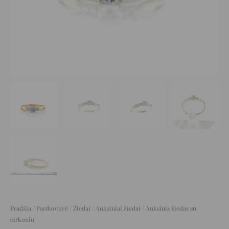
Pradžia
/
Parduotuvė
/
Žiedai
/
Auksiniai žiedai
/ Auksinis žiedas su
cirkoniu