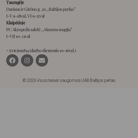
Tauragėje
Dariaus ir Girėno g. 20 ,,Baltijos perlas”
I-V 9-18val, VI 9-15val
Klaipėdoje
PC Akropolis salelė ,,Akmens magija”
I-VII 10-21val
+37063619814 (darbo dienomis 10-16val.)
F
I
E
a
n
n
c
s
v
e
t
e
b
a
l
© 2026 Visos teisės saugomos UAB Baltijos perlas
o
g
o
o
r
p
k
a
e
m