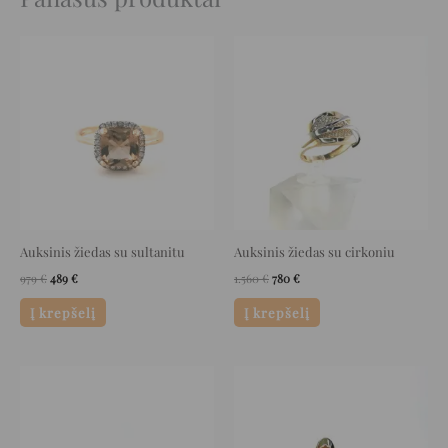
Original
Current
Original
Current
price
price
price
price
was:
is:
was:
is:
979 €.
489 €.
1.560 €.
780 €.
Auksinis žiedas su sultanitu
Auksinis žiedas su cirkoniu
979
€
489
€
1.560
€
780
€
Į krepšelį
Į krepšelį
Original
Current
Original
Current
price
price
price
price
was:
is:
was:
is:
1.616 €.
808 €.
1.272 €.
636 €.