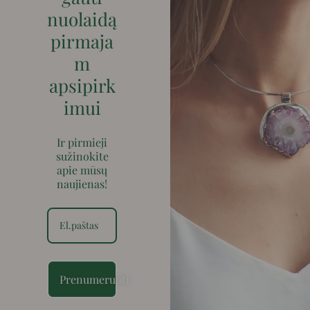
nuolaidą
pirmaja
m
apsipirk
imui
Ir pirmieji
sužinokite
apie mūsų
naujienas!
Prenumeruoti