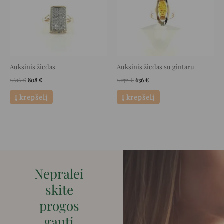
Auksinis žiedas
Auksinis žiedas su gintaru
1.616
€
808
€
1.272
€
636
€
Į krepšelį
Į krepšelį
Nepralei
skite
progos
gauti