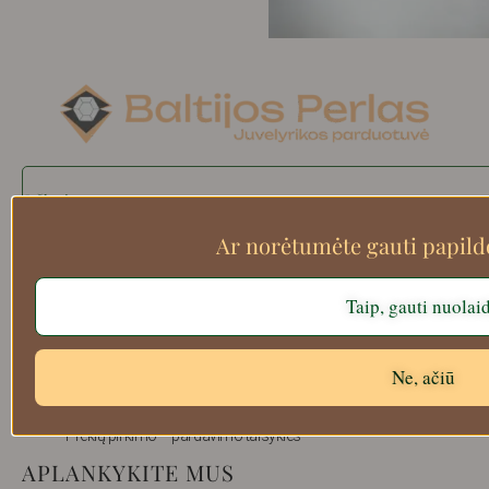
Search
Ar norėtumėte gauti papil
Apie mus
Taip, gauti nuolai
Atsiskaitymo informacija
Prekių grąžinimas
Ne, ačiū
Pristatymas
Privatumas
Prekių pirkimo – pardavimo taisyklės
APLANKYKITE MUS